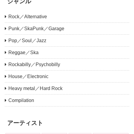
ジャンル
Rock／Alternative
Punk／SkaPunk／Garage
Pop／Soul／Jazz
Reggae／Ska
Rockabilly／Psychobilly
House／Electronic
Heavy metal／Hard Rock
Compilation
アーティスト