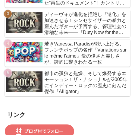
た“再生のドキュメント”！カントリー
とフォークを軸に、荒削りな衝動と繊
ディーヴォが進化を拒絶し『退化』を
細な感情が交差するサウンドは、人生
加速させる！シンセサイザーの暴力と
の遠回りさえも価値ある物語へと昇華
歪んだギターが予言する、管理社会の
していく
滑稽な未来――『Duty Now for the
Future』こそがニューウェイヴの真実
若きVanessa Paradisが歌い上げる、
である
フレンチポップの名作『Variations sur
le même t'aime』愛の儚さと美しさ
が、詩的に響きわたる一枚
都市の孤独と焦燥、そして爆発するエ
モーション！ザ・ナショナルが2005年
にインディー・ロックの歴史に刻んだ
傑作『Alligator』
リンク