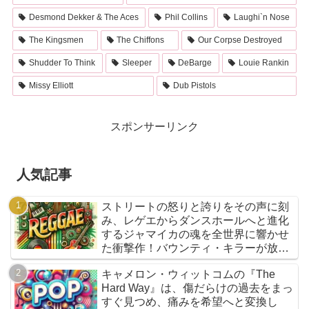
Desmond Dekker & The Aces
Phil Collins
Laughi`n Nose
The Kingsmen
The Chiffons
Our Corpse Destroyed
Shudder To Think
Sleeper
DeBarge
Louie Rankin
Missy Elliott
Dub Pistols
スポンサーリンク
人気記事
ストリートの怒りと誇りをその声に刻
み、レゲエからダンスホールへと進化
するジャマイカの魂を全世界に響かせ
た衝撃作！バウンティ・キラーが放つ
『Bounty Killer』は、貧者の代弁者と
キャメロン・ウィットコムの『The
しての信念と、爆音でしか語れないリ
Hard Way』は、傷だらけの過去をまっ
アルな真実を詰め込んだ決定的アルバ
すぐ見つめ、痛みを希望へと変換し
ムだ