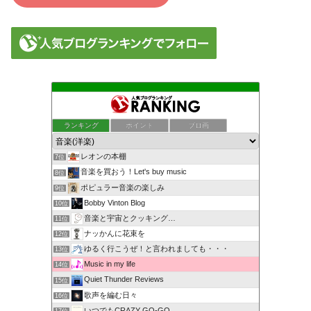
ランキング
ポイント
ブロ画
レオンの本棚
7位
音楽を買おう！Let's buy music
8位
ポピュラー音楽の楽しみ
9位
Bobby Vinton Blog
10位
音楽と宇宙とクッキング…
11位
ナッかんに花束を
12位
ゆるく行こうぜ！と言われましても・・・
13位
Music in my life
14位
Quiet Thunder Reviews
15位
歌声を編む日々
16位
いつでもCRAZY GO-GO
17位