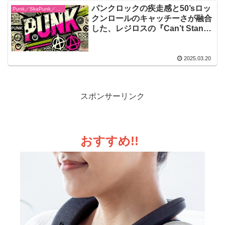
パンクロックの疾走感と50’sロッ
Punk／SkaPunk／Garage
クンロールのキャッチーさが融合
した、レジロスの『Can’t Stand
the Rezillos』！エネルギッシュ
な演奏とユーモア溢れる歌詞が炸
裂する、聴く者を一瞬でダンスフ
2025.03.20
ロアへと誘う唯一無二の名盤
スポンサーリンク
おすすめ!!