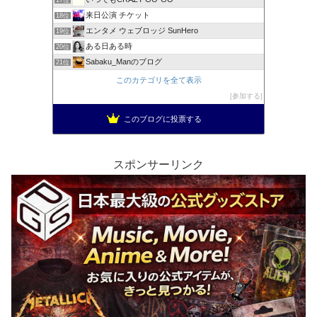
来日公演 チケット
18位
エンタメ ウェブロッジ SunHero
19位
ある日ある時
20位
Sabaku_Manのブログ
21位
このカテゴリを全て表示
参加する
このブログに投票する
スポンサーリンク