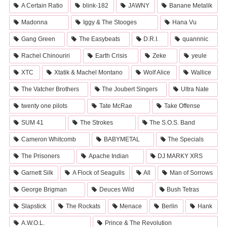
A Certain Ratio
blink-182
JAWNY
Banane Metalik
Madonna
Iggy & The Stooges
Hana Vu
Gang Green
The Easybeats
D.R.I.
quannnic
Rachel Chinouriri
Earth Crisis
Zeke
yeule
XTC
Xtatik & Machel Montano
Wolf Alice
Wallice
The Vatcher Brothers
The Joubert Singers
Ultra Nate
twenty one pilots
Tate McRae
Take Offense
SUM 41
The Strokes
The S.O.S. Band
Cameron Whitcomb
BABYMETAL
The Specials
The Prisoners
Apache Indian
DJ MARKY XRS
Garnett Silk
A Flock of Seagulls
All
Man of Sorrows
George Brigman
Deuces Wild
Bush Tetras
Slapstick
The Rockats
Menace
Berlin
Hank
A.W.O.L.
Prince & The Revolution