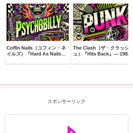
Coffin Nails（コフィン・ネ
The Clash（ザ・クラッシ
イルズ）『Hard As Nails』
ュ）『Hits Back』― 1982
― 1985年にリーディングで
7月10日、ブリクストン・
産声を上げたサイコビリーの
ェアディールのステージに
猛者たちが、20年目にして辿
ったジョー・ストラマーが
り着いた最もダーク、最もフ
き上げたセットリストが、3
ァスト、そして最もユーモラ
年の時を超えて蘇った
スな一枚
スポンサーリンク