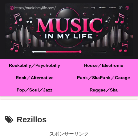
Rockabilly／Psychobilly
House／Electronic
Rock／Alternative
Punk／SkaPunk／Garage
Pop／Soul／Jazz
Reggae／Ska
Rezillos
スポンサーリンク