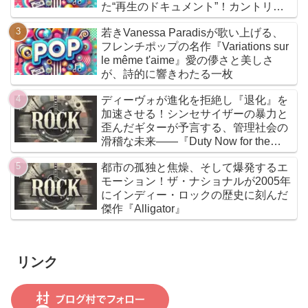
た“再生のドキュメント”！カントリー
とフォークを軸に、荒削りな衝動と繊
若きVanessa Paradisが歌い上げる、
細な感情が交差するサウンドは、人生
フレンチポップの名作『Variations sur
の遠回りさえも価値ある物語へと昇華
le même t'aime』愛の儚さと美しさ
していく
が、詩的に響きわたる一枚
ディーヴォが進化を拒絶し『退化』を
加速させる！シンセサイザーの暴力と
歪んだギターが予言する、管理社会の
滑稽な未来――『Duty Now for the
Future』こそがニューウェイヴの真実
都市の孤独と焦燥、そして爆発するエ
である
モーション！ザ・ナショナルが2005年
にインディー・ロックの歴史に刻んだ
傑作『Alligator』
リンク