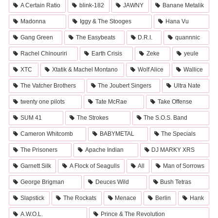
A Certain Ratio
blink-182
JAWNY
Banane Metalik
Madonna
Iggy & The Stooges
Hana Vu
Gang Green
The Easybeats
D.R.I.
quannnic
Rachel Chinouriri
Earth Crisis
Zeke
yeule
XTC
Xtatik & Machel Montano
Wolf Alice
Wallice
The Vatcher Brothers
The Joubert Singers
Ultra Nate
twenty one pilots
Tate McRae
Take Offense
SUM 41
The Strokes
The S.O.S. Band
Cameron Whitcomb
BABYMETAL
The Specials
The Prisoners
Apache Indian
DJ MARKY XRS
Garnett Silk
A Flock of Seagulls
All
Man of Sorrows
George Brigman
Deuces Wild
Bush Tetras
Slapstick
The Rockats
Menace
Berlin
Hank
A.W.O.L.
Prince & The Revolution