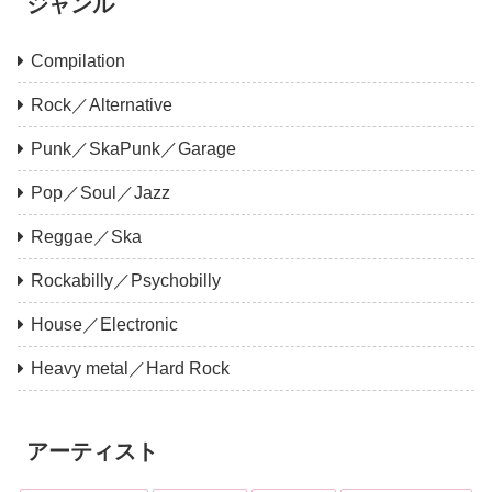
ジャンル
Compilation
Rock／Alternative
Punk／SkaPunk／Garage
Pop／Soul／Jazz
Reggae／Ska
Rockabilly／Psychobilly
House／Electronic
Heavy metal／Hard Rock
アーティスト