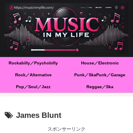
Rockabilly／Psychobilly
House／Electronic
Rock／Alternative
Punk／SkaPunk／Garage
Pop／Soul／Jazz
Reggae／Ska
James Blunt
スポンサーリンク