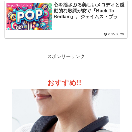
心を揺さぶる美しいメロディと感
Pop／Soul／Jazz
動的な歌詞が紡ぐ『Back To
Bedlam』。ジェイムス・ブラン
トのソウルフルな歌声が、切なく
も温かい余韻を残し、聴く者の心
に深く刻まれる名作
2025.03.29
スポンサーリンク
おすすめ!!