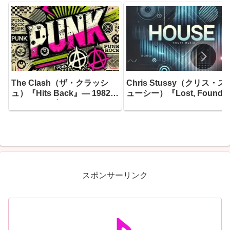
The Clash（ザ・クラッシ
Chris Stussy（クリス・ス
ュ）『Hits Back』― 1982年
ューシー）『Lost, Found 
7月10日、ブリクストン・フ
Forgotten…』― アムステ
ェアディールのステージに立
ダムのアンダーグラウンド
ったジョー・ストラマーが書
根城に育ったオランダのグ
き上げたセットリストが、30
ーヴ職人が、10年間の音楽
年の時を超えて蘇った
旅路に散らばった「未完の
イデア」を拾い集め、つい
一枚のアルバムとして完成
スポンサーリンク
せた