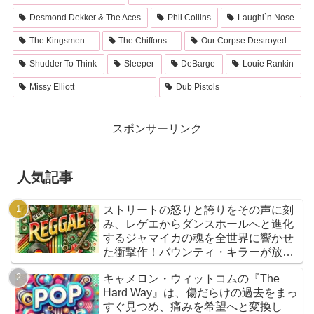
Desmond Dekker & The Aces
Phil Collins
Laughi`n Nose
The Kingsmen
The Chiffons
Our Corpse Destroyed
Shudder To Think
Sleeper
DeBarge
Louie Rankin
Missy Elliott
Dub Pistols
スポンサーリンク
人気記事
ストリートの怒りと誇りをその声に刻
み、レゲエからダンスホールへと進化
するジャマイカの魂を全世界に響かせ
た衝撃作！バウンティ・キラーが放つ
『Bounty Killer』は、貧者の代弁者と
キャメロン・ウィットコムの『The
しての信念と、爆音でしか語れないリ
Hard Way』は、傷だらけの過去をまっ
アルな真実を詰め込んだ決定的アルバ
すぐ見つめ、痛みを希望へと変換し
ムだ