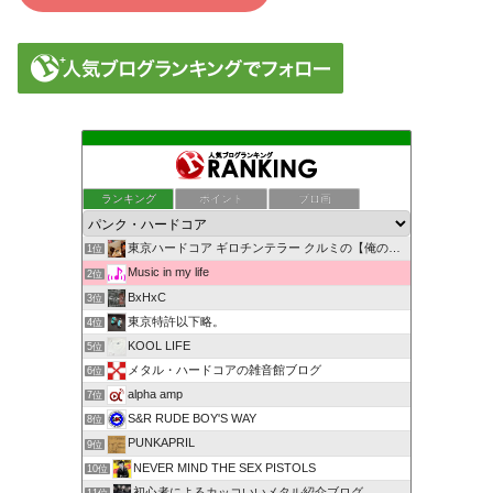
ランキング
ポイント
ブロ画
東京ハードコア ギロチンテラー クルミの【俺の独り言】
1位
Music in my life
2位
BxHxC
3位
東京特許以下略。
4位
KOOL LIFE
5位
メタル・ハードコアの雑音館ブログ
6位
alpha amp
7位
S&R RUDE BOY'S WAY
8位
PUNKAPRIL
9位
NEVER MIND THE SEX PISTOLS
10位
初心者によるカッコいいメタル紹介ブログ
11位