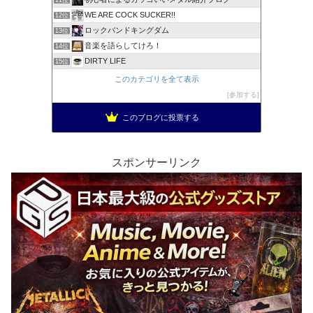
WE ARE COCK SUCKER!!
12位
ロックバンドキングダム
13位
音楽を語らしてけろ！
14位
DIRTY LIFE
15位
このカテゴリを全て表示
参加する
このブログに投票する
スポンサーリンク