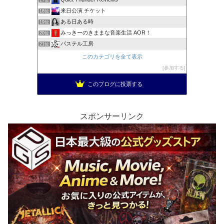
来日公演 チケット
18位
ある日ある時
19位
みっきーのきままな音楽生活 AOR！
20位
パステル工房
21位
このカテゴリを全て表示
参加する
このブログに投票する
スポンサーリンク