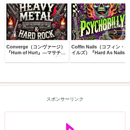
Converge（コンヴァージ）
Coffin Nails（コフィン・ネ
『Hum of Hurt』―マサチュ
イルズ）『Hard As Nails』
ーセッツの鉄人たちが「痛み
― 1985年にリーディングで
の唸り」を音に変えた、キャ
産声を上げたサイコビリー
リア40年目の最高到達点がこ
猛者たちが、20年目にして
こにあります
り着いた最もダーク、最も
ァスト、そして最もユーモ
スな一枚
スポンサーリンク