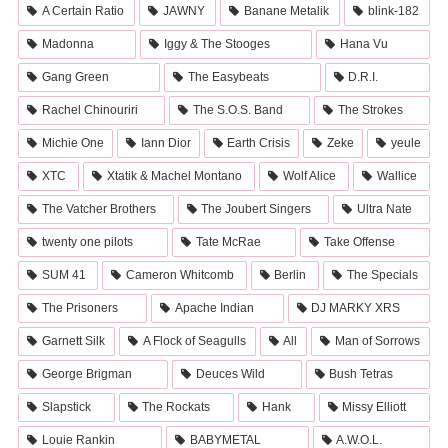
A Certain Ratio
JAWNY
Banane Metalik
blink-182
Madonna
Iggy & The Stooges
Hana Vu
Gang Green
The Easybeats
D.R.I.
Rachel Chinouriri
The S.O.S. Band
The Strokes
Michie One
Iann Dior
Earth Crisis
Zeke
yeule
XTC
Xtatik & Machel Montano
Wolf Alice
Wallice
The Vatcher Brothers
The Joubert Singers
Ultra Nate
twenty one pilots
Tate McRae
Take Offense
SUM 41
Cameron Whitcomb
Berlin
The Specials
The Prisoners
Apache Indian
DJ MARKY XRS
Garnett Silk
A Flock of Seagulls
All
Man of Sorrows
George Brigman
Deuces Wild
Bush Tetras
Slapstick
The Rockats
Hank
Missy Elliott
Louie Rankin
BABYMETAL
A.W.O.L.