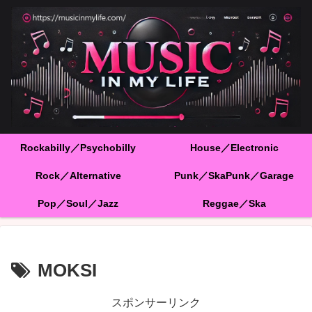
Rockabilly／Psychobilly
House／Electronic
Rock／Alternative
Punk／SkaPunk／Garage
Pop／Soul／Jazz
Reggae／Ska
MOKSI
スポンサーリンク