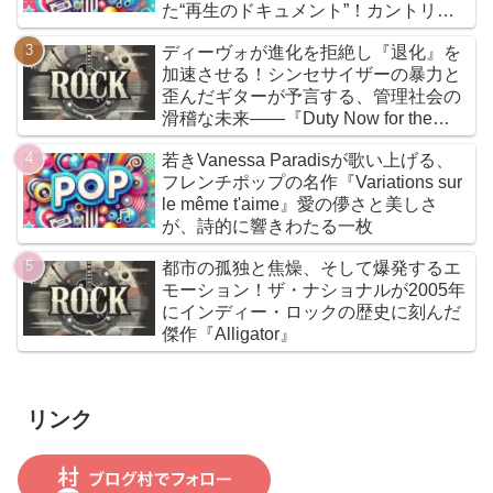
た“再生のドキュメント”！カントリー
とフォークを軸に、荒削りな衝動と繊
ディーヴォが進化を拒絶し『退化』を
細な感情が交差するサウンドは、人生
加速させる！シンセサイザーの暴力と
の遠回りさえも価値ある物語へと昇華
歪んだギターが予言する、管理社会の
していく
滑稽な未来――『Duty Now for the
Future』こそがニューウェイヴの真実
若きVanessa Paradisが歌い上げる、
である
フレンチポップの名作『Variations sur
le même t'aime』愛の儚さと美しさ
が、詩的に響きわたる一枚
都市の孤独と焦燥、そして爆発するエ
モーション！ザ・ナショナルが2005年
にインディー・ロックの歴史に刻んだ
傑作『Alligator』
リンク