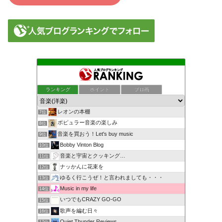
ランキング
ポイント
ブロ画
レオンの本棚
7位
ポピュラー音楽の楽しみ
8位
音楽を買おう！Let's buy music
9位
Bobby Vinton Blog
10位
音楽と宇宙とクッキング…
11位
ナッかんに花束を
12位
ゆるく行こうぜ！と言われましても・・・
13位
Music in my life
14位
いつでもCRAZY GO-GO
15位
歌声を編む日々
16位
Quiet Thunder Reviews
17位