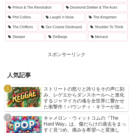
Prince & The Revolution
Desmond Dekker & The Aces
Phil Collins
Laughi`n Nose
The Kingsmen
The Chiffons
Our Corpse Destroyed
Shudder To Think
Sleeper
DeBarge
Menace
スポンサーリンク
人気記事
ストリートの怒りと誇りをその声に刻
み、レゲエからダンスホールへと進化
するジャマイカの魂を全世界に響かせ
た衝撃作！バウンティ・キラーが放つ
『Bounty Killer』は、貧者の代弁者と
キャメロン・ウィットコムの『The
しての信念と、爆音でしか語れないリ
Hard Way』は、傷だらけの過去をまっ
アルな真実を詰め込んだ決定的アルバ
すぐ見つめ、痛みを希望へと変換し
ムだ