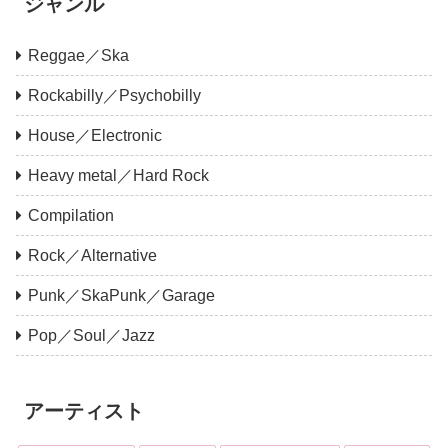
ジャンル
Reggae／Ska
Rockabilly／Psychobilly
House／Electronic
Heavy metal／Hard Rock
Compilation
Rock／Alternative
Punk／SkaPunk／Garage
Pop／Soul／Jazz
アーティスト