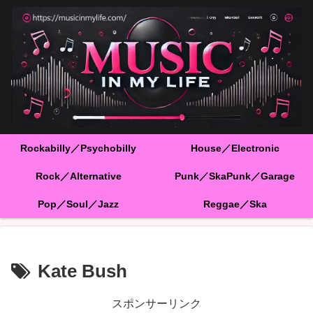
Rockabilly／Psychobilly
House／Electronic
Rock／Alternative
Punk／SkaPunk／Garage
Pop／Soul／Jazz
Reggae／Ska
Kate Bush
スポンサーリンク