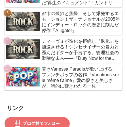
た“再生のドキュメント”！カントリー
とフォークを軸に、荒削りな衝動と繊
都市の孤独と焦燥、そして爆発するエ
細な感情が交差するサウンドは、人生
モーション！ザ・ナショナルが2005年
の遠回りさえも価値ある物語へと昇華
にインディー・ロックの歴史に刻んだ
していく
傑作『Alligator』
ディーヴォが進化を拒絶し『退化』を
加速させる！シンセサイザーの暴力と
歪んだギターが予言する、管理社会の
滑稽な未来――『Duty Now for the
Future』こそがニューウェイヴの真実
若きVanessa Paradisが歌い上げる、
である
フレンチポップの名作『Variations sur
le même t'aime』愛の儚さと美しさ
が、詩的に響きわたる一枚
リンク