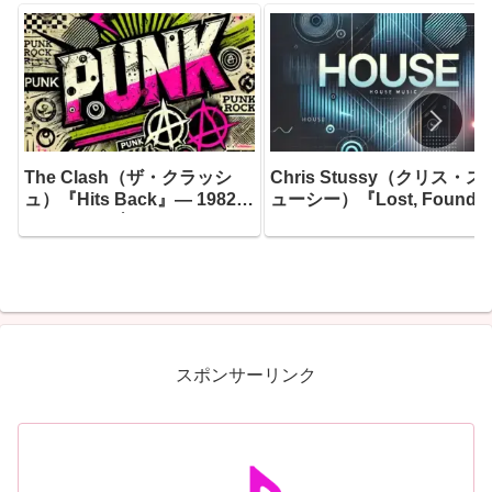
The Clash（ザ・クラッシ
Chris Stussy（クリス・ス
ュ）『Hits Back』― 1982年
ューシー）『Lost, Found 
7月10日、ブリクストン・フ
Forgotten…』― アムステ
ェアディールのステージに立
ダムのアンダーグラウンド
ったジョー・ストラマーが書
根城に育ったオランダのグ
き上げたセットリストが、30
ーヴ職人が、10年間の音楽
年の時を超えて蘇った
旅路に散らばった「未完の
イデア」を拾い集め、つい
一枚のアルバムとして完成
スポンサーリンク
せた