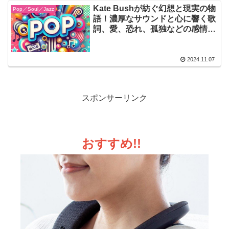
Kate Bushが紡ぐ幻想と現実の物
Pop／Soul／Jazz
語！濃厚なサウンドと心に響く歌
詞、愛、恐れ、孤独などの感情を
美しく表現された『Hounds of
Love』
2024.11.07
スポンサーリンク
おすすめ!!