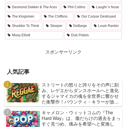
Desmond Dekker & The Aces
Phil Collins
Laughi`n Nose
The Kingsmen
The Chiffons
Our Corpse Destroyed
Shudder To Think
Sleeper
DeBarge
Louie Rankin
Missy Elliott
Dub Pistols
スポンサーリンク
人気記事
ストリートの怒りと誇りをその声に刻
み、レゲエからダンスホールへと進化
するジャマイカの魂を全世界に響かせ
た衝撃作！バウンティ・キラーが放つ
『Bounty Killer』は、貧者の代弁者と
キャメロン・ウィットコムの『The
しての信念と、爆音でしか語れないリ
Hard Way』は、傷だらけの過去をまっ
アルな真実を詰め込んだ決定的アルバ
すぐ見つめ、痛みを希望へと変換し
ムだ