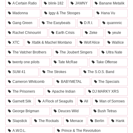
A Certain Ratio
blink-182
JAWNY
Banane Metalik
Madonna
Iggy & The Stooges
Hana Vu
Gang Green
The Easybeats
D.R.I.
quannnic
Rachel Chinouriri
Earth Crisis
Zeke
yeule
XTC
Xtatik & Machel Montano
Wolf Alice
Wallice
The Vatcher Brothers
The Joubert Singers
Ultra Nate
twenty one pilots
Tate McRae
Take Offense
SUM 41
The Strokes
The S.O.S. Band
Cameron Whitcomb
BABYMETAL
The Specials
The Prisoners
Apache Indian
DJ MARKY XRS
Garnett Silk
A Flock of Seagulls
All
Man of Sorrows
George Brigman
Deuces Wild
Bush Tetras
Slapstick
The Rockats
Menace
Berlin
Hank
A.W.O.L.
Prince & The Revolution