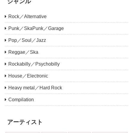
ジャンル
Rock／Alternative
Punk／SkaPunk／Garage
Pop／Soul／Jazz
Reggae／Ska
Rockabilly／Psychobilly
House／Electronic
Heavy metal／Hard Rock
Compilation
アーティスト