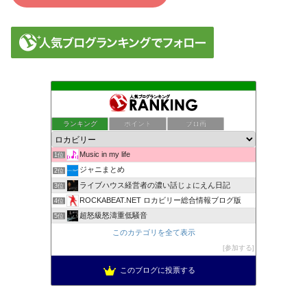
ランキング
ポイント
ブロ画
Music in my life
1位
ジャニまとめ
2位
ライブハウス経営者の濃い話じょにえん日記
3位
ROCKABEAT.NET ロカビリー総合情報ブログ版
4位
超怒級怒濤重低騒音
5位
このカテゴリを全て表示
参加する
このブログに投票する