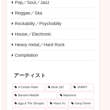
Pop／Soul／Jazz
Reggae／Ska
Rockabilly／Psychobilly
House／Electronic
Heavy metal／Hard Rock
Compilation
アーティスト
A Certain Ratio
blink-182
JAWNY
Banane Metalik
Madonna
Iggy & The Stooges
Hana Vu
Gang Green