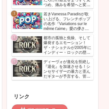
しての信念と、爆音でしか
つめ、痛みを希望へと変換
語れないリアルな真実を詰
した“再生のドキュメン
め込んだ決定的アルバムだ
若きVanessa Paradisが歌
ト”！カントリーとフォーク
い上げる、フレンチポップ
を軸に、荒削りな衝動と繊
の名作『Variations sur le
細な感情が交差するサウン
même t'aime』愛の儚さと
ドは、人生の遠回りさえも
美しさが、詩的に響きわた
価値ある物語へと昇華して
都市の孤独と焦燥、そして
る一枚
いく
爆発するエモーション！
ザ・ナショナルが2005年に
インディー・ロックの歴史
に刻んだ傑作『Alligator』
ディーヴォが進化を拒絶し
『退化』を加速させる！シ
ンセサイザーの暴力と歪ん
だギターが予言する、管理
社会の滑稽な未来
――『Duty Now for the
Future』こそがニューウェ
リンク
イヴの真実である