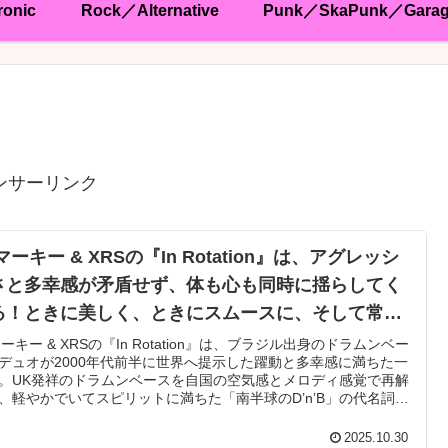
ronic
Rock／Alternative
Punk／SkaPunk／Gara
ンサーリンク
マーキー & XRSの『In Rotation』は、アグレッシ
さと多幸感が矛盾せず、体も心も同時に揺らしてく
る！ときに美しく、ときにスムースに、そして常に
ルーヴィ。D’n’Bが持つ未来性とポップネスの黄金比
マーキー & XRSの『In Rotation』は、ブラジル出身のドラムンベー
デュオが2000年代前半に世界へ提示した躍動と多幸感に満ちた一
刻み込んだ、永遠に“回り続ける”ダンスミュージッ
。UK発祥のドラムンベースを自国の空気感とメロディ感覚で再解
の心臓部
、軽やかでいてスピリットに満ちた「南半球のD’n’B」の代名詞と
る音像がここにはある。煌びやかなベースライン、心を持ち上げ
ード展開、そしてハウスやジャズ、ポップス的な流麗さが絶妙に
2025.10.30