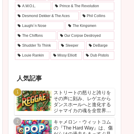
A.W.O.L.
Prince & The Revolution
Desmond Dekker & The Aces
Phil Collins
Laughi`n Nose
The Kingsmen
The Chiffons
Our Corpse Destroyed
Shudder To Think
Sleeper
DeBarge
Louie Rankin
Missy Elliott
Dub Pistols
人気記事
ストリートの怒りと誇りを
その声に刻み、レゲエから
ダンスホールへと進化する
ジャマイカの魂を全世界に
響かせた衝撃作！バウンテ
キャメロン・ウィットコム
ィ・キラーが放つ『Bounty
の『The Hard Way』は、傷
Killer』は、貧者の代弁者と
だらけの過去をまっすぐ見