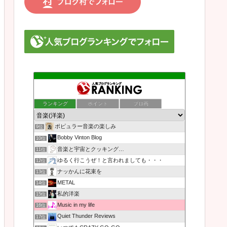
ランキング
ポイント
ブロ画
ポピュラー音楽の楽しみ
9位
Bobby Vinton Blog
10位
音楽と宇宙とクッキング…
11位
ゆるく行こうぜ！と言われましても・・・
12位
ナッかんに花束を
13位
METAL
14位
私的洋楽
15位
Music in my life
16位
Quiet Thunder Reviews
17位