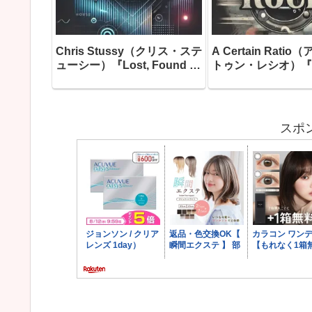
Chris Stussy（クリス・ステ
A Certain Rati
ューシー）『Lost, Found &
トゥン・レシオ）『Se
Forgotten…』― アムステル
―ファクトリー・レ
ダムのアンダーグラウンドを
生んだ最も「踊れる
根城に育ったオランダのグル
して、「ファクトリ
ーヴ職人が、10年間の音楽的
ブルから生まれた最
スポ
旅路に散らばった「未完のア
バム」と今なお称賛
イデア」を拾い集め、ついに
る、1982年最大の
一枚のアルバムとして完成さ
作がここにあります
せた