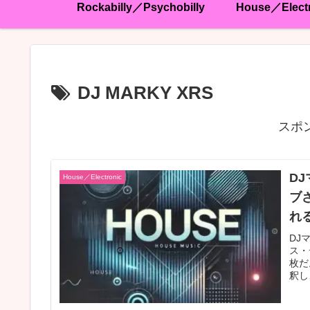
Rockabilly／Psychobilly
House／Elect
DJ MARKY XRS
スポ
DJ
House／Electronic
ブ
れ
グ
DJ
ス・
を
枚だ
ク
釈し
いえ
るコ