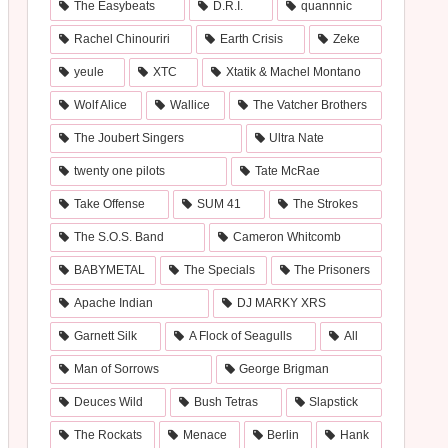
The Easybeats
D.R.I.
quannnic
Rachel Chinouriri
Earth Crisis
Zeke
yeule
XTC
Xtatik & Machel Montano
イプルト
Cam Kahin（キャム・カヒ
』― ラスタ
ン）『CHUG』―ハードコ
Wolf Alice
Wallice
The Vatcher Brothers
言者が、
ア、エモ、ポップパンクが渾
ツ・レゲ
然一体となったデビュー盤
The Joubert Singers
Ultra Nate
て放った
は、2026年カナダ・インデ
twenty one pilots
Tate McRae
ィシーン最大の衝撃作です
Take Offense
SUM 41
The Strokes
The S.O.S. Band
Cameron Whitcomb
BABYMETAL
The Specials
The Prisoners
Apache Indian
DJ MARKY XRS
Garnett Silk
A Flock of Seagulls
All
Man of Sorrows
George Brigman
Deuces Wild
Bush Tetras
Slapstick
The Rockats
Menace
Berlin
Hank