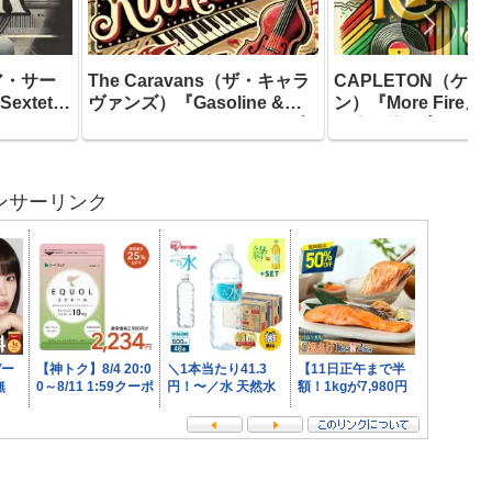
o（ア・サー
The Caravans（ザ・キャラ
CAPLETON（ケ
xtet』
ヴァンズ）『Gasoline &
ン）『More Fire
コードが
Gunfire (True Story)』―ブ
の炎を胸に宿した預
」傑作に
リット・ロカビリーの帝王が
ダンスホールとルー
ーのスタ
全曲書き下ろしで贈る、ガソ
エの垣根を焼き払っ
高のアル
リンと銃声と反骨精神に満ち
2000年最高の一撃
ンサーリンク
され続け
た2018年最高のネオロカビ
隠れた傑
リー盤がここにあります