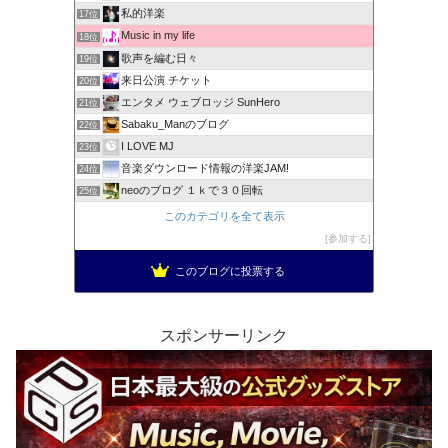
私的洋楽
17位
Music in my life
18位
歌声を編む日々
19位
来日公演 チケット
20位
エンタメ ウェブロッジ SunHero
21位
Sabaku_Manのブログ
22位
I LOVE MJ
23位
音楽ダウンロード情報の洋楽JAM!
24位
neoのブログ １ｋで３０回転
25位
このカテゴリを全て表示
参加する
このブログに投票する
スポンサーリンク