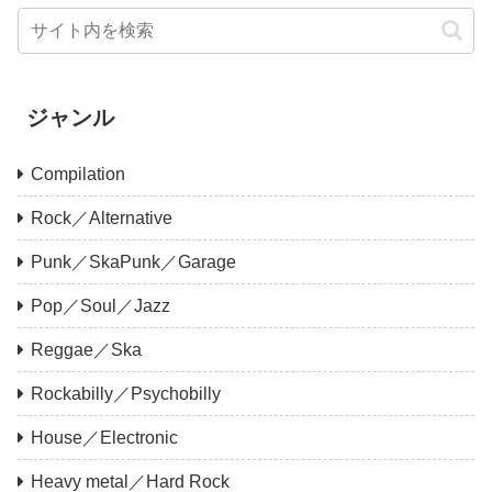
ジャンル
Compilation
Rock／Alternative
Punk／SkaPunk／Garage
Pop／Soul／Jazz
Reggae／Ska
Rockabilly／Psychobilly
House／Electronic
Heavy metal／Hard Rock