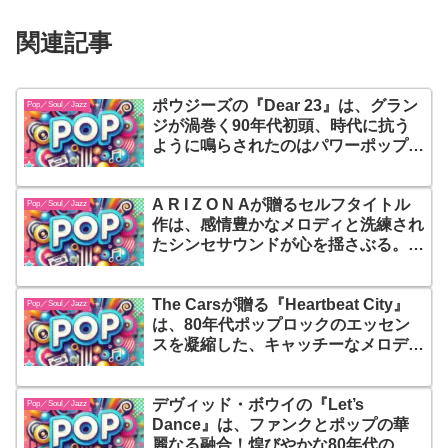
関連記事
ポウジーズの『Dear 23』は、グラン
Pop／Soul／Jazz
ジが渦巻く90年代初頭、時代に抗う
ように鳴らされたのはパワーポップの
輝き！瑞々しいハーモニーと切ないメ
ロディが、あの日の夢と未完成な想い
A R I Z O N Aが贈るセルフタイトル
をそっと包み込み、今なお色褪せぬ普
Pop／Soul／Jazz
作は、感情豊かなメロディと洗練され
遍の美しさを響かせる名盤
たシンセサウンドが心を揺さぶる。リ
スナーを新たな感動へと誘う一枚
The Carsが贈る『Heartbeat City』
Pop／Soul／Jazz
は、80年代ポップロックのエッセン
スを凝縮した、キャッチーなメロディ
と洗練されたプロダクションが光る名
盤
デヴィッド・ボウイの『Let’s
Pop／Soul／Jazz
Dance』は、ファンクとポップの華
麗なる融合！煌びやかな80年代の夜