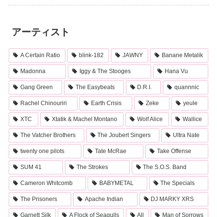
アーティスト
A Certain Ratio
blink-182
JAWNY
Banane Metalik
Madonna
Iggy & The Stooges
Hana Vu
Gang Green
The Easybeats
D.R.I.
quannnic
Rachel Chinouriri
Earth Crisis
Zeke
yeule
XTC
Xtatik & Machel Montano
Wolf Alice
Wallice
The Vatcher Brothers
The Joubert Singers
Ultra Nate
twenty one pilots
Tate McRae
Take Offense
SUM 41
The Strokes
The S.O.S. Band
Cameron Whitcomb
BABYMETAL
The Specials
The Prisoners
Apache Indian
DJ MARKY XRS
Garnett Silk
A Flock of Seagulls
All
Man of Sorrows