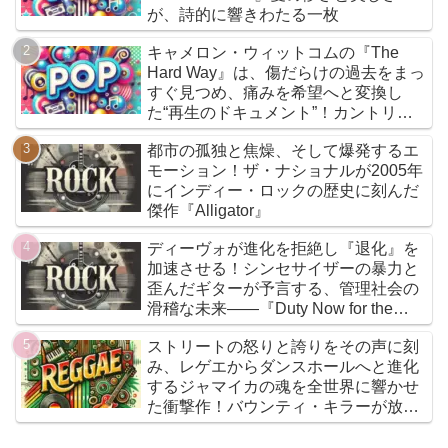
が、詩的に響きわたる一枚
キャメロン・ウィットコムの『The
Hard Way』は、傷だらけの過去をまっ
すぐ見つめ、痛みを希望へと変換し
た“再生のドキュメント”！カントリー
とフォークを軸に、荒削りな衝動と繊
都市の孤独と焦燥、そして爆発するエ
細な感情が交差するサウンドは、人生
モーション！ザ・ナショナルが2005年
の遠回りさえも価値ある物語へと昇華
にインディー・ロックの歴史に刻んだ
していく
傑作『Alligator』
ディーヴォが進化を拒絶し『退化』を
加速させる！シンセサイザーの暴力と
歪んだギターが予言する、管理社会の
滑稽な未来――『Duty Now for the
Future』こそがニューウェイヴの真実
ストリートの怒りと誇りをその声に刻
である
み、レゲエからダンスホールへと進化
するジャマイカの魂を全世界に響かせ
た衝撃作！バウンティ・キラーが放つ
『Bounty Killer』は、貧者の代弁者と
しての信念と、爆音でしか語れないリ