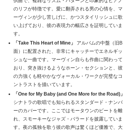
供曲で、複雑なリズム・パターンと印象的なピアノ
のリフが特徴です。愛に翻弄される男の心情を、マ
ーヴィンが少し苦しげに、かつスタイリッシュに歌
い上げており、彼の表現力の幅広さを証明していま
す。
「Take This Heart of Mine」
アルバムの中盤（旧B
面）に配置された、非常にキャッチーでエネルギッ
シュな一曲です。マーヴィン自らも作曲に関わって
おり、突き抜けるようなホーン・セクションと、彼
の力強くも軽やかなヴォーカル・ワークが完璧なコ
ントラストを描いています。
「One for My Baby (and One More for the Road)」
シナトラの歌唱でも知られるスタンダード・ナンバ
ーのカバーです。ここではモータウンのビートを離
れ、スモーキーなジャズ・バラードを披露していま
す。夜の孤独を歌う彼の歌声は驚くほど優雅で、大