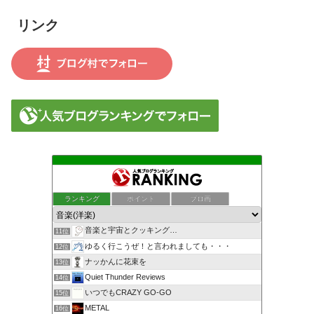
アルな真実を詰め込んだ決定的アルバ
リンク
ムだ
ランキング
ポイント
ブロ画
音楽と宇宙とクッキング…
11位
ゆるく行こうぜ！と言われましても・・・
12位
ナッかんに花束を
13位
Quiet Thunder Reviews
14位
いつでもCRAZY GO-GO
15位
METAL
16位