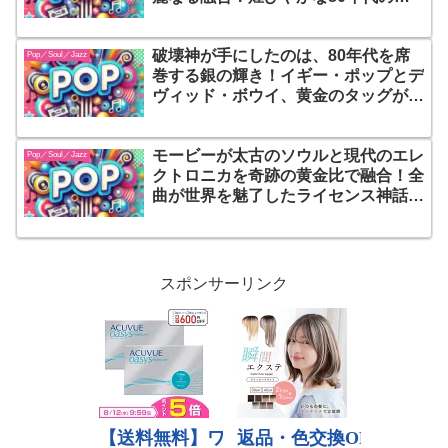
を照らしたこのアルバムは、踊るだけ
では終わらせない、時代を超えて心を
破壊神が手にしたのは、80年代を席
揺さぶる音楽の革命だ
Pop／Soul／Jazz
巻する銀の輝き！イギー・ポップとデ
ヴィッド・ボウイ、黄金のタッグが放
つ『Blah-Blah-Blah』！時代を彩る
ポップ・センスと、魂を揺さぶる重低
モービーが太古のソウルと現代のエレ
音のヴォーカルが、聴く者すべてを熱
Pop／Soul／Jazz
クトロニカを奇跡の黄金比で融合！全
狂の渦へと誘う至高の金字塔
曲が世界を魅了したライセンス神話の
不滅の金字塔、これぞ完全無欠の美し
き哀愁とビートの完全体『Play: The
Complete Recordings』
スポンサーリンク