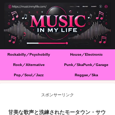
Rockabilly／Psychobilly
House／Electronic
Rock／Alternative
Punk／SkaPunk／Garage
Pop／Soul／Jazz
Reggae／Ska
スポンサーリンク
甘美な歌声と洗練されたモータウン・サウ