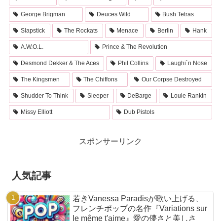
George Brigman
Deuces Wild
Bush Tetras
Slapstick
The Rockats
Menace
Berlin
Hank
A.W.O.L.
Prince & The Revolution
Desmond Dekker & The Aces
Phil Collins
Laughi`n Nose
The Kingsmen
The Chiffons
Our Corpse Destroyed
Shudder To Think
Sleeper
DeBarge
Louie Rankin
Missy Elliott
Dub Pistols
スポンサーリンク
人気記事
若きVanessa Paradisが歌い上げる、
フレンチポップの名作『Variations sur
le même t'aime』愛の儚さと美しさ