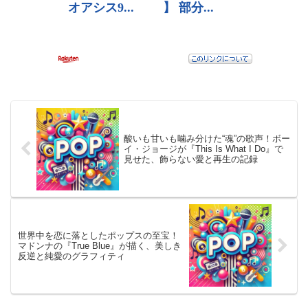
酸いも甘いも噛み分けた“魂”の歌声！ボー
イ・ジョージが『This Is What I Do』で
見せた、飾らない愛と再生の記録
世界中を恋に落としたポップスの至宝！
マドンナの『True Blue』が描く、美しき
反逆と純愛のグラフィティ