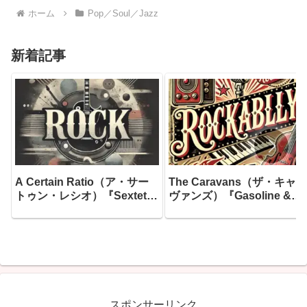
ホーム
Pop／Soul／Jazz
新着記事
A Certain Ratio（ア・サー
The Caravans（ザ・キャラ
トゥン・レシオ）『Sextet』
ヴァンズ）『Gasoline &
―ファクトリー・レコードが
Gunfire (True Story)』―ブ
生んだ最も「踊れる」傑作に
リット・ロカビリーの帝王
して、「ファクトリーのスタ
全曲書き下ろしで贈る、ガ
ブルから生まれた最高のアル
リンと銃声と反骨精神に満
バム」と今なお称賛され続け
た2018年最高のネオロカビ
る、1982年最大の隠れた傑
リー盤がここにあります
作がここにあります
スポンサーリンク