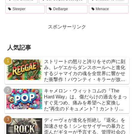
Sleeper
DeBarge
Menace
スポンサーリンク
人気記事
ストリートの怒りと誇りをその声に刻
み、レゲエからダンスホールへと進化
するジャマイカの魂を全世界に響かせ
た衝撃作！バウンティ・キラーが放つ
『Bounty Killer』は、貧者の代弁者と
キャメロン・ウィットコムの『The
しての信念と、爆音でしか語れないリ
Hard Way』は、傷だらけの過去をまっ
アルな真実を詰め込んだ決定的アルバ
すぐ見つめ、痛みを希望へと変換し
ムだ
た“再生のドキュメント”！カントリー
とフォークを軸に、荒削りな衝動と繊
ディーヴォが進化を拒絶し『退化』を
細な感情が交差するサウンドは、人生
加速させる！シンセサイザーの暴力と
の遠回りさえも価値ある物語へと昇華
歪んだギターが予言する、管理社会の
していく