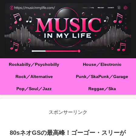
Rockabilly／Psychobilly
House／Electronic
Rock／Alternative
Punk／SkaPunk／Garage
Pop／Soul／Jazz
Reggae／Ska
スポンサーリンク
80sネオGSの最高峰！ゴーゴー・スリーが