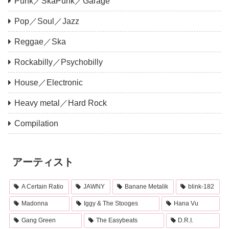
Punk／SkaPunk／Garage
Pop／Soul／Jazz
Reggae／Ska
Rockabilly／Psychobilly
House／Electronic
Heavy metal／Hard Rock
Compilation
アーティスト
A Certain Ratio
JAWNY
Banane Metalik
blink-182
Madonna
Iggy & The Stooges
Hana Vu
Gang Green
The Easybeats
D.R.I.