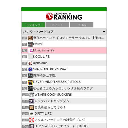
ランキング
ポイント
ブロ画
東京ハードコア ギロチンテラー クルミの【俺の独り言】
1位
BxHxC
2位
Music in my life
3位
KOOL LIFE
4位
alpha amp
5位
S&R RUDE BOY'S WAY
6位
東京特許以下略。
7位
NEVER MIND THE SEX PISTOLS
8位
初心者によるカッコいいメタル紹介ブログ
9位
WE ARE COCK SUCKER!!
10位
ロックバンドキングダム
11位
音楽を語らしてけろ！
12位
DIRTY LIFE
13位
メタル・ハードコアの雑音館ブログ
14位
DTP & WEB FG（エフジー）｜BLOG
15位