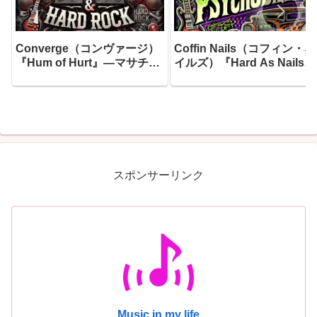
Converge（コンヴァージ）
Coffin Nails（コフィン・ネ
『Hum of Hurt』―マサチュ
イルズ）『Hard As Nails』
ーセッツの鉄人たちが「痛み
― 1985年にリーディングで
の唸り」を音に変えた、キャ
産声を上げたサイコビリー
リア40年目の最高到達点がこ
猛者たちが、20年目にして
こにあります
り着いた最もダーク、最も
ァスト、そして最もユーモ
スな一枚
スポンサーリンク
Music in my life