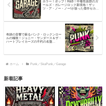
ホラー！ポップ！R&B！中毒性抜群のガ
ールズ・ガレージロック新境地！ザッ
ツ・ア・ノー・ノー!が放った傑作セカン
ド『CARROT or STICK?』
奇跡の音響で蘇るパンク・ロックンロー
ルの極致！ジョニー・サンダース＆ザ・
ハートブレイカーズの不朽の名盤
『L.A.M.F. (The Lost ’77 Mixes)』
ホーム
Punk／SkaPunk／Garage
新着記事