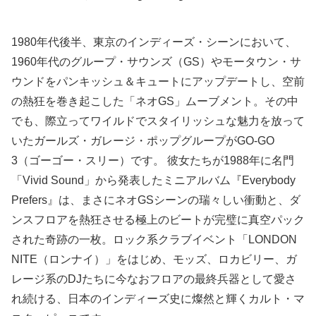
1980年代後半、東京のインディーズ・シーンにおいて、
1960年代のグループ・サウンズ（GS）やモータウン・サ
ウンドをパンキッシュ＆キュートにアップデートし、空前
の熱狂を巻き起こした「ネオGS」ムーブメント。その中
でも、際立ってワイルドでスタイリッシュな魅力を放って
いたガールズ・ガレージ・ポップグループがGO-GO
3（ゴーゴー・スリー）です。 彼女たちが1988年に名門
「Vivid Sound」から発表したミニアルバム『Everybody
Prefers』は、まさにネオGSシーンの瑞々しい衝動と、ダ
ンスフロアを熱狂させる極上のビートが完璧に真空パック
された奇跡の一枚。ロック系クラブイベント「LONDON
NITE（ロンナイ）」をはじめ、モッズ、ロカビリー、ガ
レージ系のDJたちに今なおフロアの最終兵器として愛さ
れ続ける、日本のインディーズ史に燦然と輝くカルト・マ