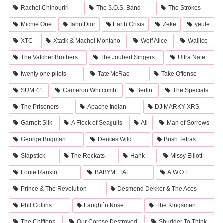
Rachel Chinouriri
The S.O.S. Band
The Strokes
Michie One
Iann Dior
Earth Crisis
Zeke
yeule
XTC
Xtatik & Machel Montano
Wolf Alice
Wallice
The Vatcher Brothers
The Joubert Singers
Ultra Nate
twenty one pilots
Tate McRae
Take Offense
SUM 41
Cameron Whitcomb
Berlin
The Specials
The Prisoners
Apache Indian
DJ MARKY XRS
Garnett Silk
A Flock of Seagulls
All
Man of Sorrows
George Brigman
Deuces Wild
Bush Tetras
Slapstick
The Rockats
Hank
Missy Elliott
Louie Rankin
BABYMETAL
A.W.O.L.
Prince & The Revolution
Desmond Dekker & The Aces
Phil Collins
Laughi`n Nose
The Kingsmen
The Chiffons
Our Corpse Destroyed
Shudder To Think