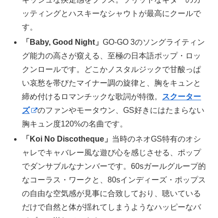
ッティングとハスキーなシャウトが最高にクールで
す。
「Baby, Good Night」
GO-GO 3のソングライティン
グ能力の高さが窺える、至極の日本語ポップ・ロッ
クンロールです。どこかノスタルジックで甘酸っぱ
い哀愁を帯びたマイナー調の旋律と、胸をキュンと
締め付けるロマンチックな歌詞が特徴。
スクーター
ズ
のファンやモータウン、GS好きにはたまらない
胸キュン度120%の名曲です。
「Koi No Discotheque」
当時のネオGS特有のオシ
ャレでキャバレー風な遊び心を感じさせる、ポップ
でダンサブルなナンバーです。60sガールグループ的
なコーラス・ワークと、80sインディーズ・ポップス
の自由な空気感が見事に合致しており、聴いている
だけで自然と体が揺れてしまうようなハッピーなバ