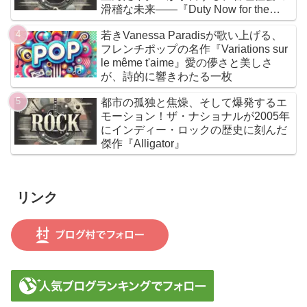
滑稽な未来――『Duty Now for the
Future』こそがニューウェイヴの真実
若きVanessa Paradisが歌い上げる、
である
フレンチポップの名作『Variations sur
le même t'aime』愛の儚さと美しさ
が、詩的に響きわたる一枚
都市の孤独と焦燥、そして爆発するエ
モーション！ザ・ナショナルが2005年
にインディー・ロックの歴史に刻んだ
傑作『Alligator』
リンク