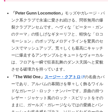
「Peter Gunn Locomotion」
モッズやガレージ・パ
ンク系クラブで永遠に愛され続ける、問答無用の爆
裂クラブアンセムです。ヘヴィな「ピーター・ガン
のテーマ」の怪しげなギターリフと、軽快な「ロコ
モーション」のポップなメロディラインを驚異のセ
ンスでマッシュアップ。荒々しくも最高にキャッチ
ーに爆走するアンサンブルとキュートなヴォーカル
は、フロアを一瞬で狂喜乱舞のダンス天国へと変貌
させる破壊力を持っています。
「The Wild One」
スージー・クアトロ
の名曲カバ
ーであり、アルバムの幕開けを華々しく飾るワイル
ドなガレージ・ロック・ナンバーです。原曲の持つ
レザー・ジャケット風のロック・スピリットをその
ままに、ガールズ・ガレージならではの愛嬌とパン
キッシュな疾走感をプラス。ソリッドなギターのカ