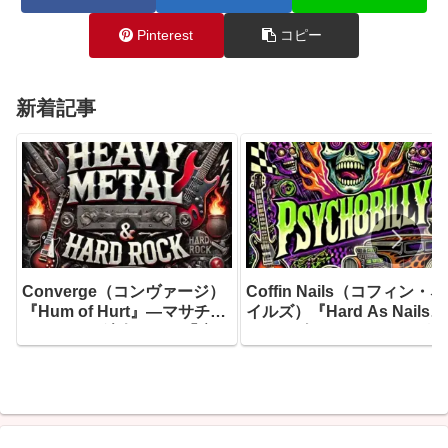
Pinterest
コピー
新着記事
Converge（コンヴァージ）
Coffin Nails（コフィン・ネ
『Hum of Hurt』―マサチュ
イルズ）『Hard As Nails』
ーセッツの鉄人たちが「痛み
― 1985年にリーディングで
の唸り」を音に変えた、キャ
産声を上げたサイコビリー
リア40年目の最高到達点がこ
猛者たちが、20年目にして
こにあります
り着いた最もダーク、最も
ァスト、そして最もユーモ
スな一枚