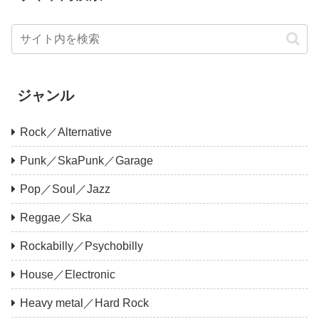
ジャンル
Rock／Alternative
Punk／SkaPunk／Garage
Pop／Soul／Jazz
Reggae／Ska
Rockabilly／Psychobilly
House／Electronic
Heavy metal／Hard Rock