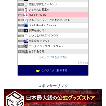
音楽と宇宙とクッキング…
11位
ナッかんに花束を
12位
Music in my life
13位
ゆるく行こうぜ！と言われましても・・・
14位
Quiet Thunder Reviews
15位
歌声を編む日々
16位
いつでもCRAZY GO-GO
17位
来日公演 チケット
18位
エンタメ ウェブロッジ SunHero
19位
ある日ある時
20位
このカテゴリを全て表示
参加する
このブログに投票する
スポンサーリンク