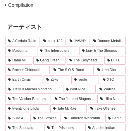
Compilation
アーティスト
A Certain Ratio
blink-182
JAWNY
Banane Metalik
Madonna
The Interrupters
Iggy & The Stooges
Hana Vu
Gang Green
The Easybeats
D.R.I.
Rachel Chinouriri
The S.O.S. Band
Iann Dior
Earth Crisis
Zeke
yeule
XTC
Xtatik & Machel Montano
Wolf Alice
Wallice
The Vatcher Brothers
The Joubert Singers
Ultra Nate
twenty one pilots
Tate McRae
Take Offense
SUM 41
The Strokes
Cameron Whitcomb
Berlin
The Specials
The Prisoners
Apache Indian