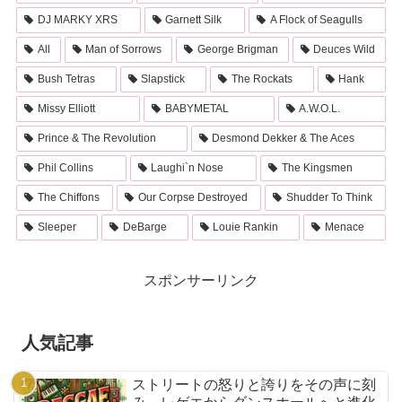
DJ MARKY XRS
Garnett Silk
A Flock of Seagulls
All
Man of Sorrows
George Brigman
Deuces Wild
Bush Tetras
Slapstick
The Rockats
Hank
Missy Elliott
BABYMETAL
A.W.O.L.
Prince & The Revolution
Desmond Dekker & The Aces
Phil Collins
Laughi`n Nose
The Kingsmen
The Chiffons
Our Corpse Destroyed
Shudder To Think
Sleeper
DeBarge
Louie Rankin
Menace
スポンサーリンク
人気記事
ストリートの怒りと誇りをその声に刻