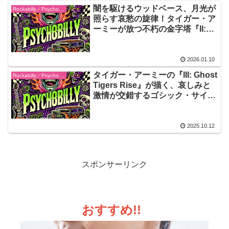
闇を駆けるウッドベース、月光が
Rockabilly／Psychobilly
照らす哀愁の旋律！タイガー・ア
ーミーが放つ不朽の金字塔『II:
Power of Moonlite』！それは、
パンクとロカビリーが孤独な夜に
出会って生まれた奇跡の結晶
2026.01.10
タイガー・アーミーの『III: Ghost
Rockabilly／Psychobilly
Tigers Rise』が描く、哀しみと
激情が交錯するゴシック・サイコ
ビリーの真髄！夜風を裂くスラッ
プベースと、Nick 13の魂を焦が
すボーカルが、愛と死のはざまを
2025.10.12
永遠に疾走する
スポンサーリンク
おすすめ!!