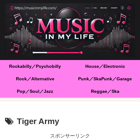
Rockabilly／Psychobilly
House／Electronic
Rock／Alternative
Punk／SkaPunk／Garage
Pop／Soul／Jazz
Reggae／Ska
Tiger Army
スポンサーリンク