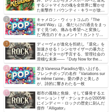
み、レゲエからダンスホールへと進化
するジャマイカの魂を全世界に響かせ
た衝撃作！バウンティ・キラーが放つ
『Bounty Killer』は、貧者の代弁者と
キャメロン・ウィットコムの『The
しての信念と、爆音でしか語れないリ
Hard Way』は、傷だらけの過去をまっ
アルな真実を詰め込んだ決定的アルバ
すぐ見つめ、痛みを希望へと変換し
ムだ
た“再生のドキュメント”！カントリー
とフォークを軸に、荒削りな衝動と繊
ディーヴォが進化を拒絶し『退化』を
細な感情が交差するサウンドは、人生
加速させる！シンセサイザーの暴力と
の遠回りさえも価値ある物語へと昇華
歪んだギターが予言する、管理社会の
していく
滑稽な未来――『Duty Now for the
Future』こそがニューウェイヴの真実
若きVanessa Paradisが歌い上げる、
である
フレンチポップの名作『Variations sur
le même t'aime』愛の儚さと美しさ
が、詩的に響きわたる一枚
都市の孤独と焦燥、そして爆発するエ
モーション！ザ・ナショナルが2005年
にインディー・ロックの歴史に刻んだ
傑作『Alligator』