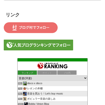
リンク
ランキング
ポイント
ブロ画
disco x disco
6位
レオンの本棚
7位
音楽を買おう！Let's buy music
8位
ポピュラー音楽の楽しみ
9位
Bobby Vinton Blog
10位