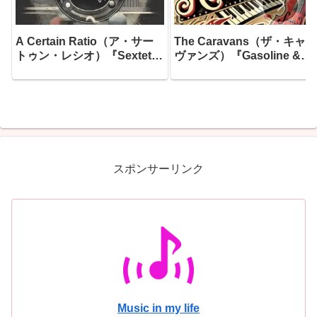
A Certain Ratio（ア・サー
The Caravans（ザ・キャラ
トゥン・レシオ）『Sextet』
ヴァンズ）『Gasoline &
―ファクトリー・レコードが
Gunfire (True Story)』―ブ
生んだ最も「踊れる」傑作に
リット・ロカビリーの帝王
して、「ファクトリーのスタ
全曲書き下ろしで贈る、ガ
ブルから生まれた最高のアル
リンと銃声と反骨精神に満
バム」と今なお称賛され続け
た2018年最高のネオロカビ
る、1982年最大の隠れた傑
リー盤がここにあります
作がここにあります
スポンサーリンク
Music in my life