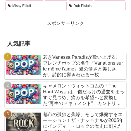
Missy Elliott
Dub Pistols
スポンサーリンク
人気記事
若きVanessa Paradisが歌い上げる、
フレンチポップの名作『Variations sur
le même t'aime』愛の儚さと美しさ
が、詩的に響きわたる一枚
キャメロン・ウィットコムの『The
Hard Way』は、傷だらけの過去をまっ
すぐ見つめ、痛みを希望へと変換し
た“再生のドキュメント”！カントリー
とフォークを軸に、荒削りな衝動と繊
都市の孤独と焦燥、そして爆発するエ
細な感情が交差するサウンドは、人生
モーション！ザ・ナショナルが2005年
の遠回りさえも価値ある物語へと昇華
にインディー・ロックの歴史に刻んだ
していく