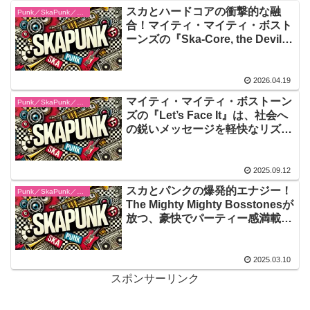
スカとハードコアの衝撃的な融
Punk／SkaPunk／Garage
合！マイティ・マイティ・ボスト
ーンズの『Ska-Core, the Devil
and More』が提示した、90年代
裏打ちサウンドの到達点
2026.04.19
マイティ・マイティ・ボストーン
Punk／SkaPunk／Garage
ズの『Let’s Face It』は、社会へ
の鋭いメッセージを軽快なリズム
に乗せて放つ、90年代スカ・パン
クの決定版！踊れる楽しさと考え
させられる深み、その二つを見事
2025.09.12
に両立させたアルバムは、時代を
スカとパンクの爆発的エナジー！
Punk／SkaPunk／Garage
超えて響き続ける力を持った名盤
The Mighty Mighty Bosstonesが
放つ、豪快でパーティー感満載の
『Don’t Know How to Party』
で、熱狂の渦に飛び込め
2025.03.10
スポンサーリンク