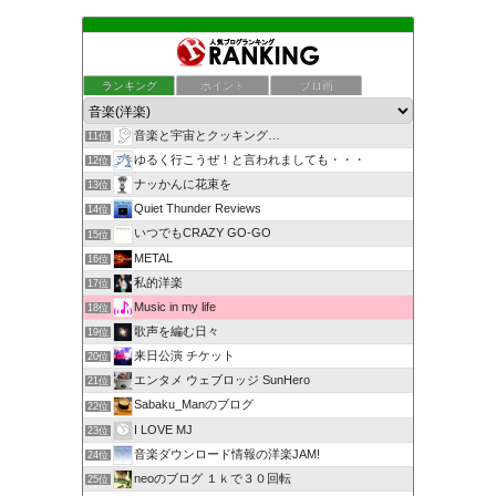
ランキング
ポイント
ブロ画
音楽と宇宙とクッキング…
11位
ゆるく行こうぜ！と言われましても・・・
12位
ナッかんに花束を
13位
Quiet Thunder Reviews
14位
いつでもCRAZY GO-GO
15位
METAL
16位
私的洋楽
17位
Music in my life
18位
歌声を編む日々
19位
来日公演 チケット
20位
エンタメ ウェブロッジ SunHero
21位
Sabaku_Manのブログ
22位
I LOVE MJ
23位
音楽ダウンロード情報の洋楽JAM!
24位
neoのブログ １ｋで３０回転
25位