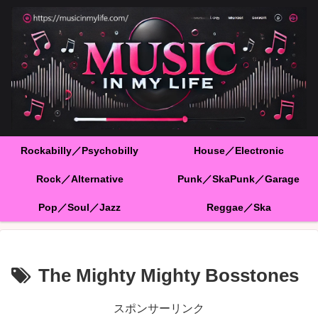
Rockabilly／Psychobilly
House／Electronic
Rock／Alternative
Punk／SkaPunk／Garage
Pop／Soul／Jazz
Reggae／Ska
The Mighty Mighty Bosstones
スポンサーリンク