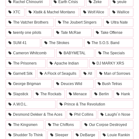
Rachel Chinouriri
Earth Crisis
Zeke
yeule
XTC
Xtatik & Machel Montano
Wolf Alice
Wallice
The Vatcher Brothers
The Joubert Singers
Ultra Nate
twenty one pilots
Tate McRae
Take Offense
SUM 41
The Strokes
The S.O.S. Band
Cameron Whitcomb
BABYMETAL
The Specials
The Prisoners
Apache Indian
DJ MARKY XRS
Garnett Silk
A Flock of Seagulls
All
Man of Sorrows
George Brigman
Deuces Wild
Bush Tetras
Slapstick
The Rockats
Menace
Berlin
Hank
A.W.O.L.
Prince & The Revolution
Desmond Dekker & The Aces
Phil Collins
Laughi`n Nose
The Kingsmen
The Chiffons
Our Corpse Destroyed
Shudder To Think
Sleeper
DeBarge
Louie Rankin