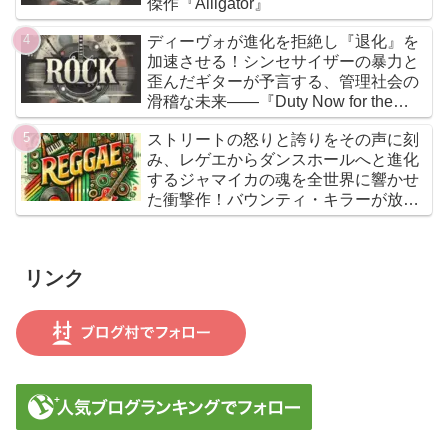
傑作『Alligator』
ディーヴォが進化を拒絶し『退化』を
加速させる！シンセサイザーの暴力と
歪んだギターが予言する、管理社会の
滑稽な未来――『Duty Now for the
Future』こそがニューウェイヴの真実
ストリートの怒りと誇りをその声に刻
である
み、レゲエからダンスホールへと進化
するジャマイカの魂を全世界に響かせ
た衝撃作！バウンティ・キラーが放つ
『Bounty Killer』は、貧者の代弁者と
しての信念と、爆音でしか語れないリ
アルな真実を詰め込んだ決定的アルバ
リンク
ムだ