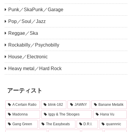
Punk／SkaPunk／Garage
Pop／Soul／Jazz
Reggae／Ska
Rockabilly／Psychobilly
House／Electronic
Heavy metal／Hard Rock
アーティスト
A Certain Ratio
blink-182
JAWNY
Banane Metalik
Madonna
Iggy & The Stooges
Hana Vu
Gang Green
The Easybeats
D.R.I.
quannnic