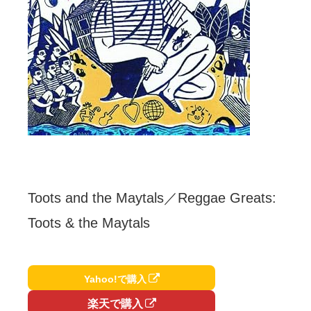
Toots and the Maytals／Reggae Greats:
Toots & the Maytals
Yahoo!で購入
楽天で購入