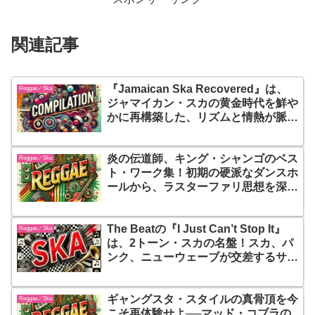
関連記事
『Jamaican Ska Recovered』は、
Reggae／Ska
ジャマイカン・スカの黄金時代を鮮や
かに再構築した、リズムと情熱が脈打
つコンピレーション！現代のスタジオ
録音で蘇ったトラックの数々が、スカ
炎の伝道師、キング・シャンゴのベス
の魅力を再確認させてくれる珠玉の一
Reggae／Ska
ト・ワーク集！初期の硬派なダンスホ
枚
ールから、ラスターファリ思想を深め
たコンシャス・レゲエまで、ケイプル
トンのキャリアを網羅した21曲のマ
The Beatの『I Just Can’t Stop It』
スターピース『Capleton Selects
Reggae／Ska
は、2トーン・スカの名盤！スカ、パ
Reggae Dancehall』
ンク、ニューウェーブが交差するサウ
ンドで、聴く者を熱狂の渦に巻き込む
ギャングスタ・スタイルの真骨頂を今
Reggae／Ska
こそ再体験せよ──マッド・コブラの