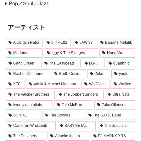
Pop／Soul／Jazz
アーティスト
A Certain Ratio
blink-182
JAWNY
Banane Metalik
Madonna
Iggy & The Stooges
Hana Vu
Gang Green
The Easybeats
D.R.I.
quannnic
Rachel Chinouriri
Earth Crisis
Zeke
yeule
XTC
Xtatik & Machel Montano
Wolf Alice
Wallice
The Vatcher Brothers
The Joubert Singers
Ultra Nate
twenty one pilots
Tate McRae
Take Offense
SUM 41
The Strokes
The S.O.S. Band
Cameron Whitcomb
BABYMETAL
The Specials
The Prisoners
Apache Indian
DJ MARKY XRS