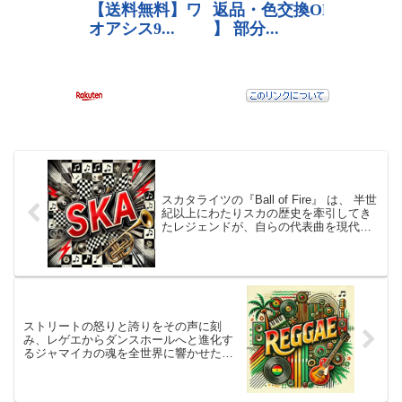
スカタライツの『Ball of Fire』 は、 半世
紀以上にわたりスカの歴史を牽引してき
たレジェンドが、自らの代表曲を現代的
に再構築し、再びその炎を燃え上がらせ
た珠玉のアルバム！聴く者をダンスフロ
アへと誘う—まさに“永遠のスカ”を体現し
た一枚
ストリートの怒りと誇りをその声に刻
み、レゲエからダンスホールへと進化す
るジャマイカの魂を全世界に響かせた衝
撃作！バウンティ・キラーが放つ
『Bounty Killer』は、貧者の代弁者とし
ての信念と、爆音でしか語れないリアル