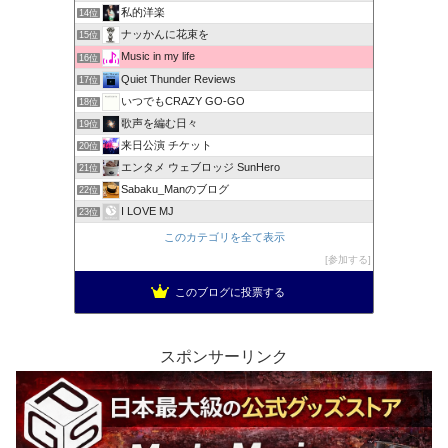
私的洋楽
14位
ナッかんに花束を
15位
Music in my life
16位
Quiet Thunder Reviews
17位
いつでもCRAZY GO-GO
18位
歌声を編む日々
19位
来日公演 チケット
20位
エンタメ ウェブロッジ SunHero
21位
Sabaku_Manのブログ
22位
I LOVE MJ
23位
このカテゴリを全て表示
参加する
このブログに投票する
スポンサーリンク