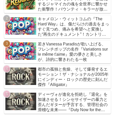
するジャマイカの魂を全世界に響かせ
た衝撃作！バウンティ・キラーが放つ
『Bounty Killer』は、貧者の代弁者と
キャメロン・ウィットコムの『The
しての信念と、爆音でしか語れないリ
Hard Way』は、傷だらけの過去をまっ
アルな真実を詰め込んだ決定的アルバ
すぐ見つめ、痛みを希望へと変換し
ムだ
た“再生のドキュメント”！カントリー
とフォークを軸に、荒削りな衝動と繊
若きVanessa Paradisが歌い上げる、
細な感情が交差するサウンドは、人生
フレンチポップの名作『Variations sur
の遠回りさえも価値ある物語へと昇華
le même t'aime』愛の儚さと美しさ
していく
が、詩的に響きわたる一枚
都市の孤独と焦燥、そして爆発するエ
モーション！ザ・ナショナルが2005年
にインディー・ロックの歴史に刻んだ
傑作『Alligator』
ディーヴォが進化を拒絶し『退化』を
加速させる！シンセサイザーの暴力と
歪んだギターが予言する、管理社会の
滑稽な未来――『Duty Now for the
Future』こそがニューウェイヴの真実