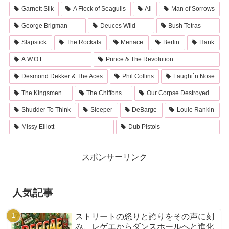
Garnett Silk
A Flock of Seagulls
All
Man of Sorrows
George Brigman
Deuces Wild
Bush Tetras
Slapstick
The Rockats
Menace
Berlin
Hank
A.W.O.L.
Prince & The Revolution
Desmond Dekker & The Aces
Phil Collins
Laughi`n Nose
The Kingsmen
The Chiffons
Our Corpse Destroyed
Shudder To Think
Sleeper
DeBarge
Louie Rankin
Missy Elliott
Dub Pistols
スポンサーリンク
人気記事
ストリートの怒りと誇りをその声に刻
み、レゲエからダンスホールへと進化