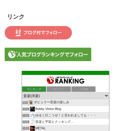
である
リンク
ランキング
ポイント
ブロ画
ポピュラー音楽の楽しみ
9位
Bobby Vinton Blog
10位
ゆるく行こうぜ！と言われましても・・・
11位
音楽と宇宙とクッキング…
12位
METAL
13位