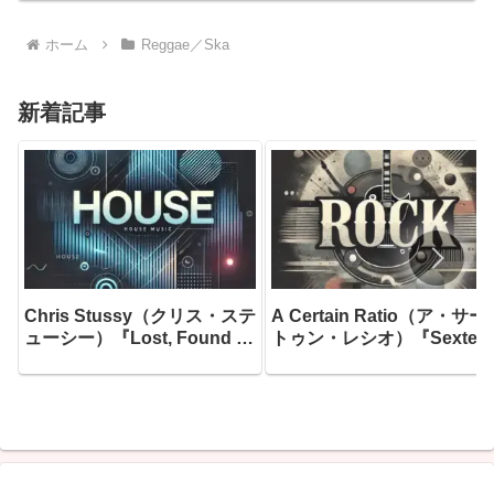
な真実を詰め込んだ決定的アルバムだ
ホーム
Reggae／Ska
新着記事
Chris Stussy（クリス・ステ
A Certain Ratio（ア・サー
ューシー）『Lost, Found &
トゥン・レシオ）『Sextet
Forgotten…』― アムステル
―ファクトリー・レコード
ダムのアンダーグラウンドを
生んだ最も「踊れる」傑作
根城に育ったオランダのグル
して、「ファクトリーのス
ーヴ職人が、10年間の音楽的
ブルから生まれた最高のア
旅路に散らばった「未完のア
バム」と今なお称賛され続
イデア」を拾い集め、ついに
る、1982年最大の隠れた傑
一枚のアルバムとして完成さ
作がここにあります