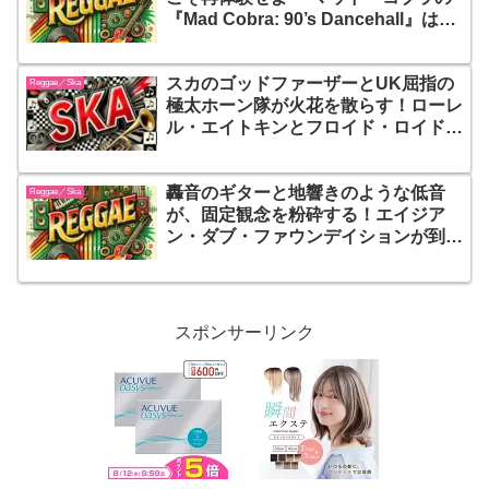
『Mad Cobra: 90’s Dancehall』は、
90年代ジャマイカのリアルな空気感
と、ストリートの激情をそのまま封じ
スカのゴッドファーザーとUK屈指の
込めたダンスホール・クラシック
Reggae／Ska
極太ホーン隊が火花を散らす！ローレ
ル・エイトキンとフロイド・ロイド、
ザ・ポテト・ファイブが1987年にロ
ンドンで奇跡の遭遇を果たした伝説の
轟音のギターと地響きのような低音
マスターピース『Laurel Aitken
Reggae／Ska
が、固定観念を粉砕する！エイジア
Meets Floyd Lloyd & The Potato 5』
ン・ダブ・ファウンデイションが到達
した究極の多文化ミクスチャー
『Community Music』！これは単な
る音楽ではない、境界線を越えて響き
渡る抵抗と連帯の咆哮だ
スポンサーリンク