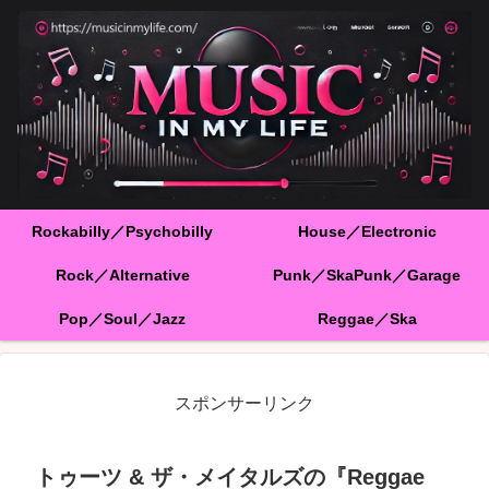
Rockabilly／Psychobilly
House／Electronic
Rock／Alternative
Punk／SkaPunk／Garage
Pop／Soul／Jazz
Reggae／Ska
スポンサーリンク
トゥーツ & ザ・メイタルズの『Reggae