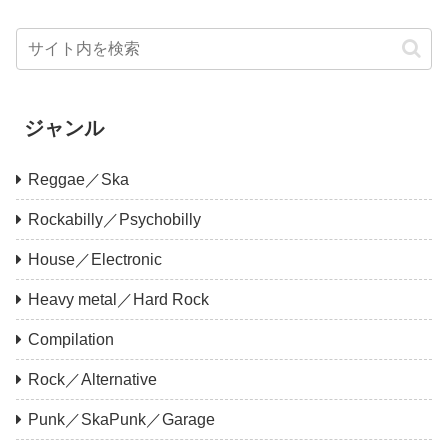
ジャンル
Reggae／Ska
Rockabilly／Psychobilly
House／Electronic
Heavy metal／Hard Rock
Compilation
Rock／Alternative
Punk／SkaPunk／Garage