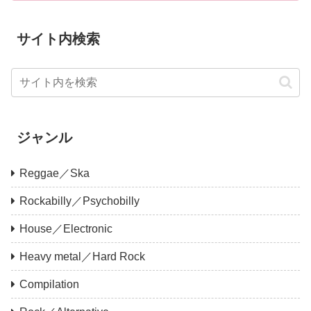
サイト内検索
ジャンル
Reggae／Ska
Rockabilly／Psychobilly
House／Electronic
Heavy metal／Hard Rock
Compilation