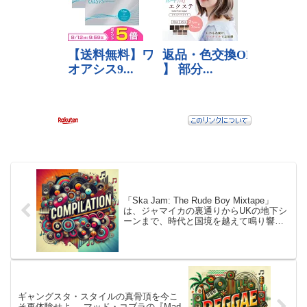
「Ska Jam: The Rude Boy Mixtape」
は、ジャマイカの裏通りからUKの地下シ
ーンまで、時代と国境を越えて鳴り響く
ルードボーイたちの反骨のビートを詰め
込んだ、スカの魅力が凝縮されたコンピ
レーションアルバム
ギャングスタ・スタイルの真骨頂を今こ
そ再体験せよ──マッド・コブラの『Mad