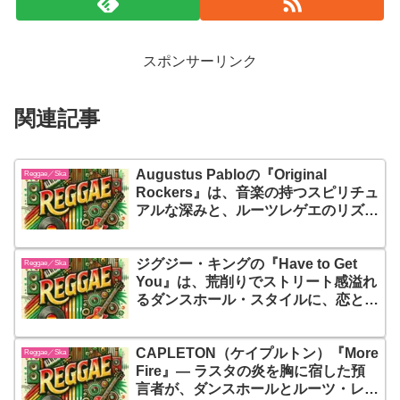
スポンサーリンク
関連記事
Augustus Pabloの『Original
Reggae／Ska
Rockers』は、音楽の持つスピリチュ
アルな深みと、ルーツレゲエのリズム
に浸りたい人にとって必聴の一枚です
ジグジー・キングの『Have to Get
Reggae／Ska
You』は、荒削りでストリート感溢れ
るダンスホール・スタイルに、恋と情
熱を注ぎ込んだ90年代ジャマイカ
ン・グルーヴの濃縮盤！聴くたびに心
CAPLETON（ケイプルトン）『More
と体を揺さぶる、ダンスホール黄金期
Reggae／Ska
Fire』― ラスタの炎を胸に宿した預
の真髄がここにある
言者が、ダンスホールとルーツ・レゲ