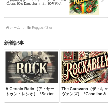
Cobra: 90’s Dancehall』は、90年代ジャ
マイカのリアルな空気感と、ストリート
の激情をそのまま封じ込めたダンスホー
ル・クラシック
ホーム
Reggae／Ska
新着記事
A Certain Ratio（ア・サー
The Caravans（ザ・キャラ
トゥン・レシオ）『Sextet』
ヴァンズ）『Gasoline &
―ファクトリー・レコードが
Gunfire (True Story)』―ブ
生んだ最も「踊れる」傑作に
リット・ロカビリーの帝王
して、「ファクトリーのスタ
全曲書き下ろしで贈る、ガ