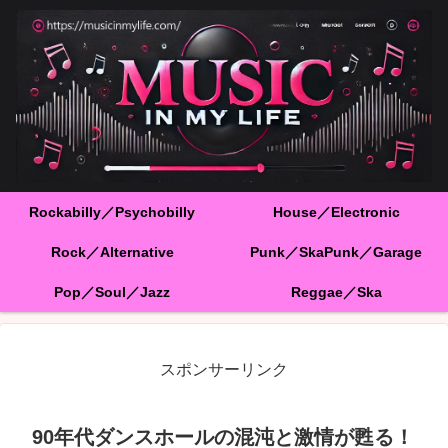
Rockabilly／Psychobilly
House／Electronic
Rock／Alternative
Punk／SkaPunk／Garage
Pop／Soul／Jazz
Reggae／Ska
スポンサーリンク
90年代ダンスホールの混沌と激情が甦る！