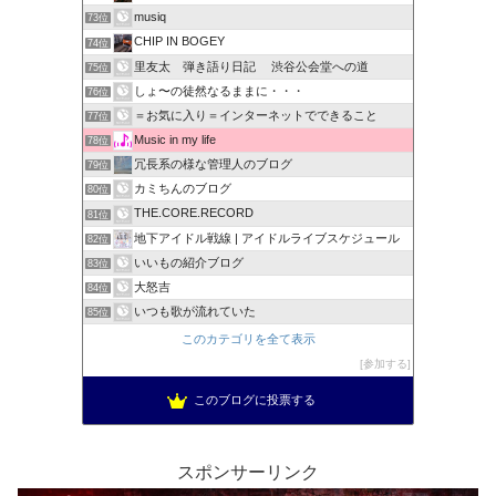
musiq
73位
CHIP IN BOGEY
74位
里友太 弾き語り日記 渋谷公会堂への道
75位
しょ〜の徒然なるままに・・・
76位
＝お気に入り＝インターネットでできること
77位
Music in my life
78位
冗長系の様な管理人のブログ
79位
カミちんのブログ
80位
THE.CORE.RECORD
81位
地下アイドル戦線 | アイドルライブスケジュール
82位
いいもの紹介ブログ
83位
大怒吉
84位
いつも歌が流れていた
85位
このカテゴリを全て表示
参加する
このブログに投票する
スポンサーリンク