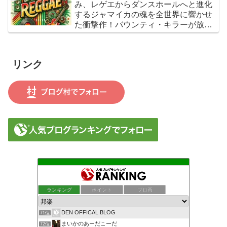
み、レゲエからダンスホールへと進化
するジャマイカの魂を全世界に響かせ
た衝撃作！バウンティ・キラーが放つ
『Bounty Killer』は、貧者の代弁者と
しての信念と、爆音でしか語れないリ
アルな真実を詰め込んだ決定的アルバ
リンク
ムだ
ランキング
ポイント
ブロ画
DEN OFFICAL BLOG
71位
まいかのあーだこーだ
72位