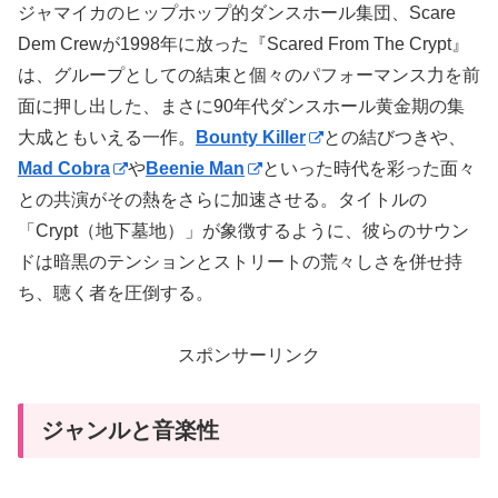
ジャマイカのヒップホップ的ダンスホール集団、Scare
Dem Crewが1998年に放った『Scared From The Crypt』
は、グループとしての結束と個々のパフォーマンス力を前
面に押し出した、まさに90年代ダンスホール黄金期の集
大成ともいえる一作。
Bounty Killer
との結びつきや、
Mad Cobra
や
Beenie Man
といった時代を彩った面々
との共演がその熱をさらに加速させる。タイトルの
「Crypt（地下墓地）」が象徴するように、彼らのサウン
ドは暗黒のテンションとストリートの荒々しさを併せ持
ち、聴く者を圧倒する。
スポンサーリンク
ジャンルと音楽性