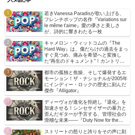
若きVanessa Paradisが歌い上げる、
フレンチポップの名作『Variations sur
le même t'aime』愛の儚さと美しさ
が、詩的に響きわたる一枚
キャメロン・ウィットコムの『The
Hard Way』は、傷だらけの過去をまっ
すぐ見つめ、痛みを希望へと変換し
た“再生のドキュメント”！カントリー
とフォークを軸に、荒削りな衝動と繊
都市の孤独と焦燥、そして爆発するエ
細な感情が交差するサウンドは、人生
モーション！ザ・ナショナルが2005年
の遠回りさえも価値ある物語へと昇華
にインディー・ロックの歴史に刻んだ
していく
傑作『Alligator』
ディーヴォが進化を拒絶し『退化』を
加速させる！シンセサイザーの暴力と
歪んだギターが予言する、管理社会の
滑稽な未来――『Duty Now for the
Future』こそがニューウェイヴの真実
ストリートの怒りと誇りをその声に刻
である