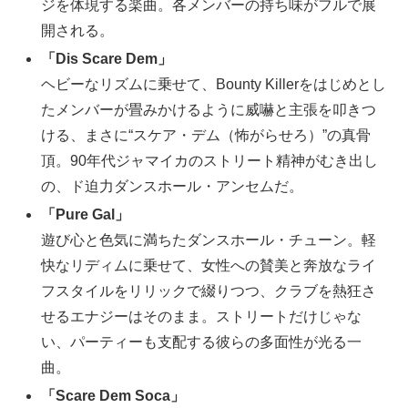
ジを体現する楽曲。各メンバーの持ち味がフルで展
開される。
「Dis Scare Dem」
ヘビーなリズムに乗せて、Bounty Killerをはじめとし
たメンバーが畳みかけるように威嚇と主張を叩きつ
ける、まさに“スケア・デム（怖がらせろ）”の真骨
頂。90年代ジャマイカのストリート精神がむき出し
の、ド迫力ダンスホール・アンセムだ。
「Pure Gal」
遊び心と色気に満ちたダンスホール・チューン。軽
快なリディムに乗せて、女性への賛美と奔放なライ
フスタイルをリリックで綴りつつ、クラブを熱狂さ
せるエナジーはそのまま。ストリートだけじゃな
い、パーティーも支配する彼らの多面性が光る一
曲。
「Scare Dem Soca」