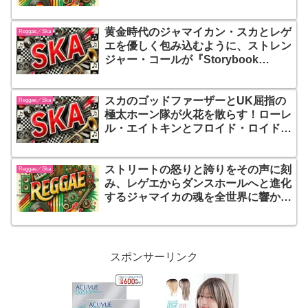
エの垣根を焼き払って放った2000年
最高の一撃
黄金時代のジャマイカン・スカとレゲ
Reggae／Ska
エを優しく包み込むように、ストレン
ジャー・コールが『Storybook
Revisited』で再び語りかける、哀愁
と希望の物語！ヴィンテージな温もり
スカのゴッドファーザーとUK屈指の
と熟練の表現力が交差する珠玉の名盤
Reggae／Ska
極太ホーン隊が火花を散らす！ローレ
ル・エイトキンとフロイド・ロイド、
ザ・ポテト・ファイブが1987年にロ
ンドンで奇跡の遭遇を果たした伝説の
ストリートの怒りと誇りをその声に刻
マスターピース『Laurel Aitken
Reggae／Ska
み、レゲエからダンスホールへと進化
Meets Floyd Lloyd & The Potato 5』
するジャマイカの魂を全世界に響かせ
た衝撃作！バウンティ・キラーが放つ
『Bounty Killer』は、貧者の代弁者
としての信念と、爆音でしか語れない
リアルな真実を詰め込んだ決定的アル
スポンサーリンク
バムだ