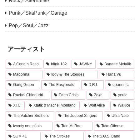
Rock／Alternative
Punk／SkaPunk／Garage
Pop／Soul／Jazz
アーティスト
A Certain Ratio
blink-182
JAWNY
Banane Metalik
Madonna
Iggy & The Stooges
Hana Vu
Gang Green
The Easybeats
D.R.I.
quannnic
Rachel Chinouriri
Earth Crisis
Zeke
yeule
XTC
Xtatik & Machel Montano
Wolf Alice
Wallice
The Vatcher Brothers
The Joubert Singers
Ultra Nate
twenty one pilots
Tate McRae
Take Offense
SUM 41
The Strokes
The S.O.S. Band