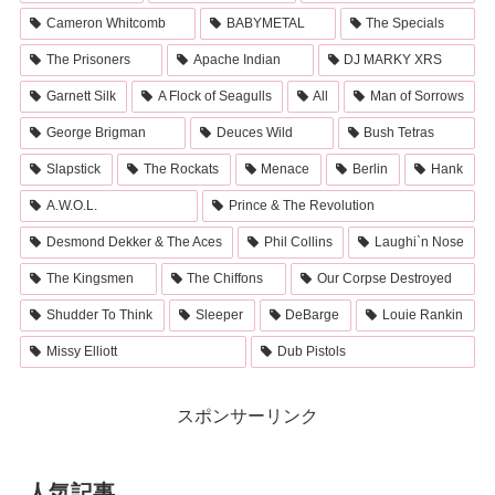
Cameron Whitcomb
BABYMETAL
The Specials
The Prisoners
Apache Indian
DJ MARKY XRS
Garnett Silk
A Flock of Seagulls
All
Man of Sorrows
George Brigman
Deuces Wild
Bush Tetras
Slapstick
The Rockats
Menace
Berlin
Hank
A.W.O.L.
Prince & The Revolution
Desmond Dekker & The Aces
Phil Collins
Laughi`n Nose
The Kingsmen
The Chiffons
Our Corpse Destroyed
Shudder To Think
Sleeper
DeBarge
Louie Rankin
Missy Elliott
Dub Pistols
スポンサーリンク
人気記事