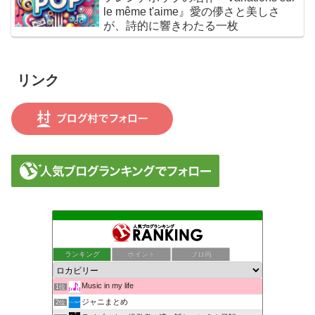
le même t'aime』愛の儚さと美しさ
が、詩的に響きわたる一枚
リンク
ランキング
ポイント
ブロ画
Music in my life
1位
ジャニまとめ
2位