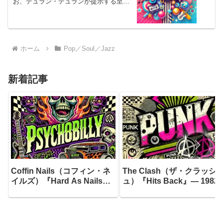
お、デュラン・デュランが提示する至高
のポップ・エステティクス
ホーム
Pop／Soul／Jazz
新着記事
Coffin Nails（コフィン・ネ
The Clash（ザ・クラッシ
イルズ）『Hard As Nails』
ュ）『Hits Back』― 1982
― 1985年にリーディングで
7月10日、ブリクストン・
産声を上げたサイコビリーの
ェアディールのステージに
猛者たちが、20年目にして辿
ったジョー・ストラマーが
り着いた最もダーク、最もフ
き上げたセットリストが、3