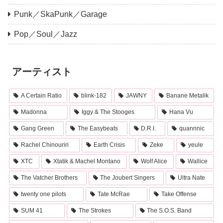
Punk／SkaPunk／Garage
Pop／Soul／Jazz
アーティスト
A Certain Ratio
blink-182
JAWNY
Banane Metalik
Madonna
Iggy & The Stooges
Hana Vu
Gang Green
The Easybeats
D.R.I.
quannnic
Rachel Chinouriri
Earth Crisis
Zeke
yeule
XTC
Xtatik & Machel Montano
Wolf Alice
Wallice
The Vatcher Brothers
The Joubert Singers
Ultra Nate
twenty one pilots
Tate McRae
Take Offense
SUM 41
The Strokes
The S.O.S. Band