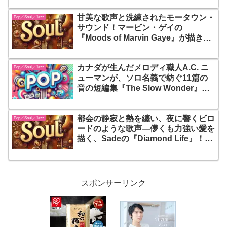
りの笑顔を脱ぎ捨てて自分を愛するた
甘美な歌声と洗練されたモータウン・
めの、最も騒がしくて美しい処方箋だ
Pop／Soul／Jazz
サウンド！マービン・ゲイの
『Moods of Marvin Gaye』が描き出
す、若き天才の多才な肖像
カナダが生んだメロディ職人A.C. ニ
Pop／Soul／Jazz
ューマンが、ソロ名義で紡ぐ11篇の
音の短編集『The Slow Wonder』！
インディーとパワーポップの中間で煌
めくそのサウンドは、聴くたびに発見
都会の静寂と熱を纏い、夜に響くビロ
とやすらぎをもたらしてくれる
Pop／Soul／Jazz
ードのような歌声—儚くも力強い愛を
描く、Sadeの『Diamond Life』！ス
ムース・ソウルの金字塔として、心を
包み込む一枚
スポンサーリンク