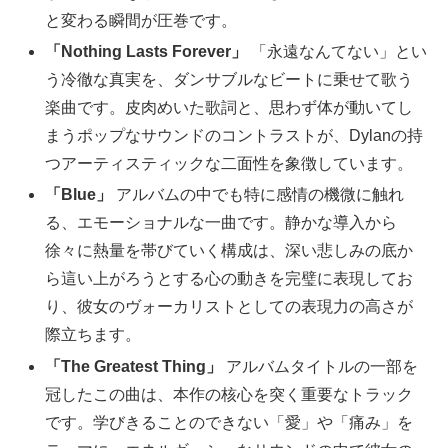
と変わる瞬間が圧巻です。
「Nothing Lasts Forever」
「永遠なんてない」とい
う冷徹な真実を、ダンサブルなビートに乗せて歌う
楽曲です。皮肉めいた歌詞と、思わず体が動いてし
まうポップなサウンドのコントラストが、Dylanの持
つアーティスティックな二面性を象徴しています。
「Blue」
アルバムの中でも特に感情の機微に触れ
る、エモーショナルな一曲です。静かな導入から
徐々に熱量を帯びていく構成は、深い悲しみの底か
ら這い上がろうとする心の動きを完璧に表現してお
り、彼女のヴォーカリストとしての表現力の高さが
際立ちます。
「The Greatest Thing」
アルバムタイトルの一部を
冠したこの曲は、本作の核心を突く重要なトラック
です。学びきることのできない「愛」や「痛み」を