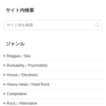
サイト内検索
ジャンル
Reggae／Ska
Rockabilly／Psychobilly
House／Electronic
Heavy metal／Hard Rock
Compilation
Rock／Alternative