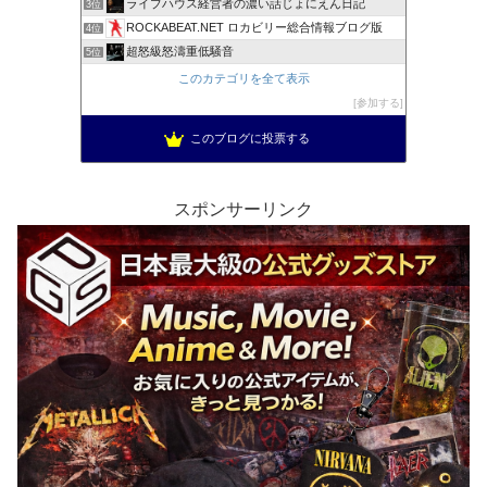
ライブハウス経営者の濃い話じょにえん日記
3位
ROCKABEAT.NET ロカビリー総合情報ブログ版
4位
超怒級怒濤重低騒音
5位
このカテゴリを全て表示
参加する
このブログに投票する
スポンサーリンク