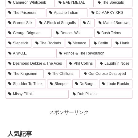
Cameron Whitcomb
BABYMETAL
The Specials
The Prisoners
Apache Indian
DJ MARKY XRS
Garnett Silk
A Flock of Seagulls
All
Man of Sorrows
George Brigman
Deuces Wild
Bush Tetras
Slapstick
The Rockats
Menace
Berlin
Hank
A.W.O.L.
Prince & The Revolution
Desmond Dekker & The Aces
Phil Collins
Laughi`n Nose
The Kingsmen
The Chiffons
Our Corpse Destroyed
Shudder To Think
Sleeper
DeBarge
Louie Rankin
Missy Elliott
Dub Pistols
スポンサーリンク
人気記事