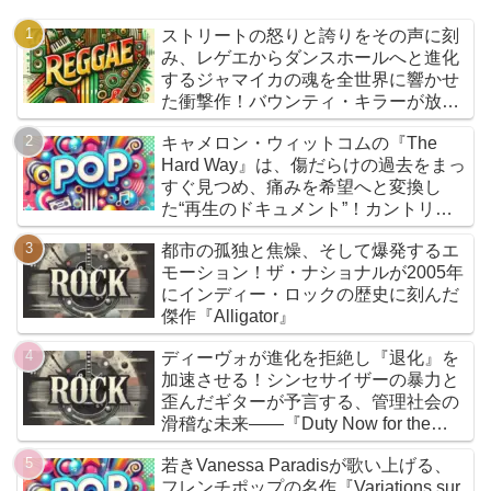
ストリートの怒りと誇りをその声に刻
み、レゲエからダンスホールへと進化
するジャマイカの魂を全世界に響かせ
た衝撃作！バウンティ・キラーが放つ
『Bounty Killer』は、貧者の代弁者と
キャメロン・ウィットコムの『The
しての信念と、爆音でしか語れないリ
Hard Way』は、傷だらけの過去をまっ
アルな真実を詰め込んだ決定的アルバ
すぐ見つめ、痛みを希望へと変換し
ムだ
た“再生のドキュメント”！カントリー
とフォークを軸に、荒削りな衝動と繊
都市の孤独と焦燥、そして爆発するエ
細な感情が交差するサウンドは、人生
モーション！ザ・ナショナルが2005年
の遠回りさえも価値ある物語へと昇華
にインディー・ロックの歴史に刻んだ
していく
傑作『Alligator』
ディーヴォが進化を拒絶し『退化』を
加速させる！シンセサイザーの暴力と
歪んだギターが予言する、管理社会の
滑稽な未来――『Duty Now for the
Future』こそがニューウェイヴの真実
若きVanessa Paradisが歌い上げる、
である
フレンチポップの名作『Variations sur