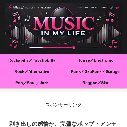
Rockabilly／Psychobilly
House／Electronic
Rock／Alternative
Punk／SkaPunk／Garage
Pop／Soul／Jazz
Reggae／Ska
スポンサーリンク
剥き出しの感情が、完璧なポップ・アンセ