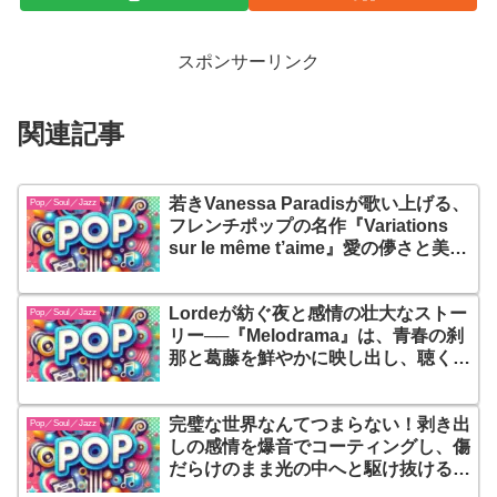
スポンサーリンク
関連記事
若きVanessa Paradisが歌い上げる、
Pop／Soul／Jazz
フレンチポップの名作『Variations
sur le même t’aime』愛の儚さと美し
さが、詩的に響きわたる一枚
Lordeが紡ぐ夜と感情の壮大なストー
Pop／Soul／Jazz
リー──『Melodrama』は、青春の刹
那と葛藤を鮮やかに映し出し、聴く者
の心に深く刻まれるエモーショナルな
シンフォニー
完璧な世界なんてつまらない！剥き出
Pop／Soul／Jazz
しの感情を爆音でコーティングし、傷
だらけのまま光の中へと駆け抜ける！
ウォリスが放つ『The Jester』は、偽