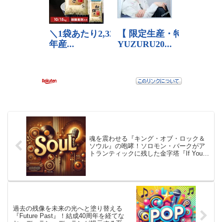
魂を震わせる『キング・オブ・ロック＆
ソウル』の咆哮！ソロモン・バークがア
トランティックに残した金字塔『If You
Need Me』――愛と哀しみを聖なる響き
で包み込む、至高のソウル・ヴォヤージ
ュへ
過去の残像を未来の光へと塗り替える
『Future Past』！結成40周年を経てな