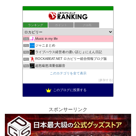
ランキング
ポイント
ブロ画
Music in my life
1位
ジャニまとめ
2位
ライブハウス経営者の濃い話じょにえん日記
3位
ROCKABEAT.NET ロカビリー総合情報ブログ版
4位
超怒級怒濤重低騒音
5位
このカテゴリを全て表示
参加する
このブログに投票する
スポンサーリンク