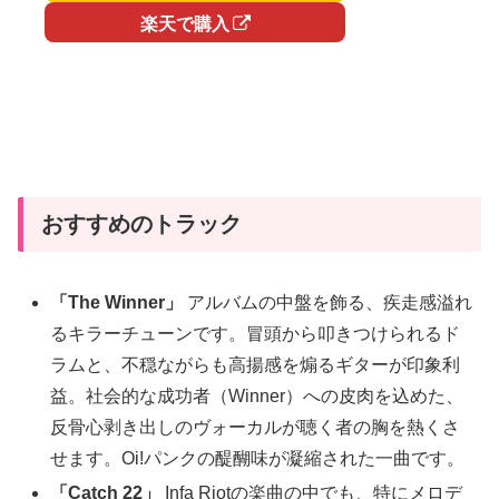
楽天で購入
おすすめのトラック
「The Winner」
アルバムの中盤を飾る、疾走感溢れ
るキラーチューンです。冒頭から叩きつけられるド
ラムと、不穏ながらも高揚感を煽るギターが印象利
益。社会的な成功者（Winner）への皮肉を込めた、
反骨心剥き出しのヴォーカルが聴く者の胸を熱くさ
せます。Oi!パンクの醍醐味が凝縮された一曲です。
「Catch 22」
Infa Riotの楽曲の中でも、特にメロデ