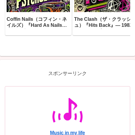
Coffin Nails（コフィン・ネ
The Clash（ザ・クラッシ
イルズ）『Hard As Nails』
ュ）『Hits Back』― 1982
― 1985年にリーディングで
7月10日、ブリクストン・
産声を上げたサイコビリーの
ェアディールのステージに
猛者たちが、20年目にして辿
ったジョー・ストラマーが
り着いた最もダーク、最もフ
き上げたセットリストが、3
ァスト、そして最もユーモラ
年の時を超えて蘇った
スな一枚
スポンサーリンク
Music in my life