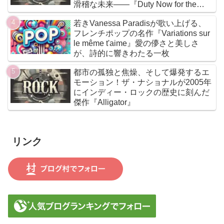
滑稽な未来――『Duty Now for the
Future』こそがニューウェイヴの真実
若きVanessa Paradisが歌い上げる、
である
フレンチポップの名作『Variations sur
le même t'aime』愛の儚さと美しさ
が、詩的に響きわたる一枚
都市の孤独と焦燥、そして爆発するエ
モーション！ザ・ナショナルが2005年
にインディー・ロックの歴史に刻んだ
傑作『Alligator』
リンク