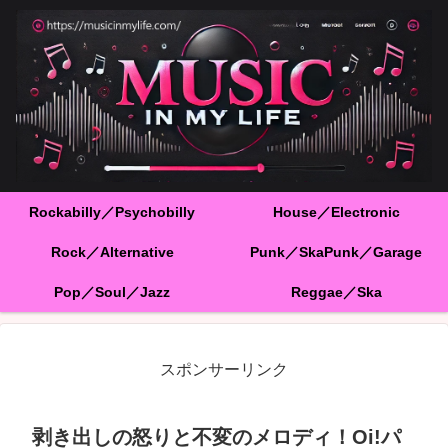
Rockabilly／Psychobilly
House／Electronic
Rock／Alternative
Punk／SkaPunk／Garage
Pop／Soul／Jazz
Reggae／Ska
スポンサーリンク
剥き出しの怒りと不変のメロディ！Oi!パ