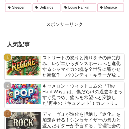
Sleeper
DeBarge
Louie Rankin
Menace
スポンサーリンク
人気記事
ストリートの怒りと誇りをその声に刻
み、レゲエからダンスホールへと進化
するジャマイカの魂を全世界に響かせ
た衝撃作！バウンティ・キラーが放つ
『Bounty Killer』は、貧者の代弁者と
キャメロン・ウィットコムの『The
しての信念と、爆音でしか語れないリ
Hard Way』は、傷だらけの過去をまっ
アルな真実を詰め込んだ決定的アルバ
すぐ見つめ、痛みを希望へと変換し
ムだ
た“再生のドキュメント”！カントリー
とフォークを軸に、荒削りな衝動と繊
ディーヴォが進化を拒絶し『退化』を
細な感情が交差するサウンドは、人生
加速させる！シンセサイザーの暴力と
の遠回りさえも価値ある物語へと昇華
歪んだギターが予言する、管理社会の
していく