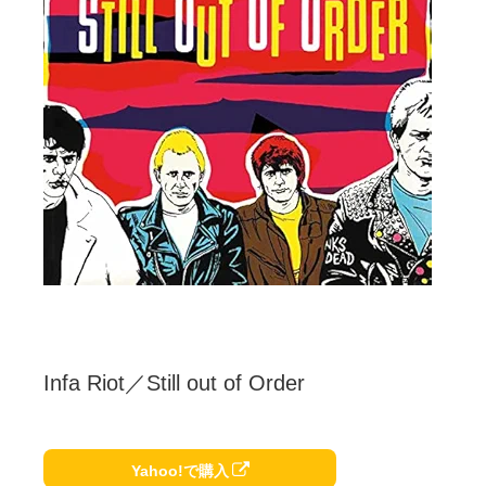
Infa Riot／Still out of Order
Yahoo!で購入