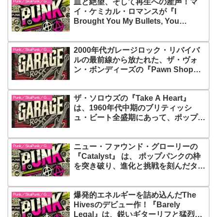
血と絶望、そして再生への産声！マ
Punk／SkaPunk／Garage
イ・ケミカル・ロマンスが『I
Brought You My Bullets, You
Brought Me Your Love』で放った、
エモ・パンクの鮮烈なる原点
2000年代ガレージロック・リバイバ
Punk／SkaPunk／Garage
ルの最前線から放たれた、ザ・ヴォ
ン・ボンディーズの『Pawn Shoppe
Heart』。爆発するエネルギーと切な
いメロディが交差するこの作品は、現
ザ・ソロウズの『Take A Heart』
代ロックの“原点回帰”ともいえる傑作
Punk／SkaPunk／Garage
は、1960年代中期のブリティッシ
ュ・ビート全盛期にあって、ポップな
甘さよりも荒削りな衝動を優先し、フ
ァズギターの唸りとダークで攻撃的な
ニュー・ファウンド・グローリーの
ボーカルを前面に押し出した異端の存
Punk／SkaPunk／Garage
『Catalyst』 は、 ポップパンクの枠
在
を突き破り、進化と挑戦を刻んだター
ニングポイント的傑作！軽快さと重厚
さが同居するサウンドの広がりが、彼
爆発的エネルギーを詰め込んだThe
らを単なるシーンの旗手から“時代を
Punk／SkaPunk／Garage
Hivesのデビュー作！『Barely
超えて鳴り続ける存在”へと押し上げ
Legal』は、鋭いギターリフと猛烈な
た瞬間がここにある