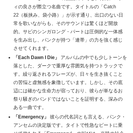
ィの良さが際立つ名曲です。タイトルの「Catch
22（板挟み、袋小路）」が示す通り、出口のない日
常を歌いながらも、そのサウンドは驚くほど開放
的。サビのシンガロング・パートは圧倒的な一体感
を生み出し、パンクが持つ「連帯」の力を強く感じ
させてくれます。
「Each Dawn I Die」
アルバムの中でも少しトーンを
落とした、ダークで重厚な雰囲気を持つトラックで
す。繰り返されるフレーズが、日々を生き抜くこと
の苦悩と虚無感を象徴しています。しかし、その底
辺には確かな生命力が宿っており、彼らが単なるお
祭り騒ぎのバンドではないことを証明する、深みの
ある一曲です。
「Emergency」
彼らの代名詞とも言える、パンク・
アンセムの決定版です。タイトで性急なビートに乗