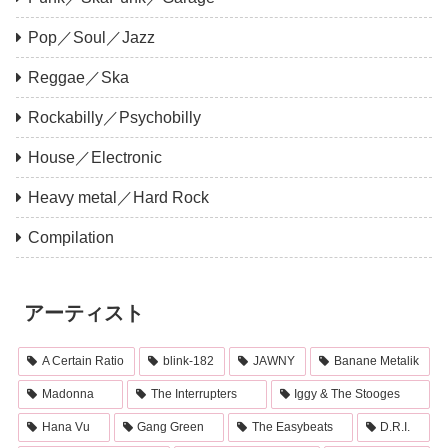
Pop／Soul／Jazz
Reggae／Ska
Rockabilly／Psychobilly
House／Electronic
Heavy metal／Hard Rock
Compilation
アーティスト
A Certain Ratio
blink-182
JAWNY
Banane Metalik
Madonna
The Interrupters
Iggy & The Stooges
Hana Vu
Gang Green
The Easybeats
D.R.I.