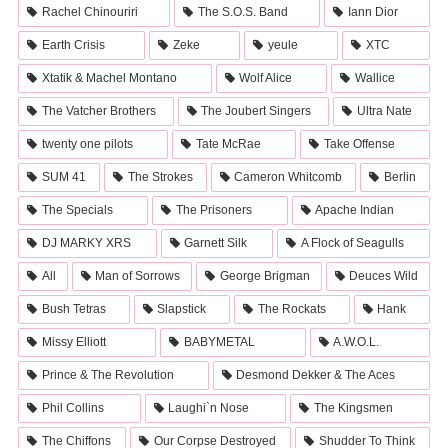
Rachel Chinouriri
The S.O.S. Band
Iann Dior
Earth Crisis
Zeke
yeule
XTC
Xtatik & Machel Montano
Wolf Alice
Wallice
The Vatcher Brothers
The Joubert Singers
Ultra Nate
twenty one pilots
Tate McRae
Take Offense
SUM 41
The Strokes
Cameron Whitcomb
Berlin
The Specials
The Prisoners
Apache Indian
DJ MARKY XRS
Garnett Silk
A Flock of Seagulls
All
Man of Sorrows
George Brigman
Deuces Wild
Bush Tetras
Slapstick
The Rockats
Hank
Missy Elliott
BABYMETAL
A.W.O.L.
Prince & The Revolution
Desmond Dekker & The Aces
Phil Collins
Laughi`n Nose
The Kingsmen
The Chiffons
Our Corpse Destroyed
Shudder To Think