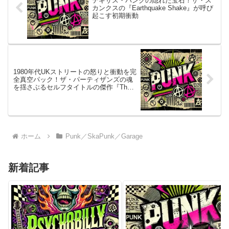
テキサス・パンクの隠れた宝石！ザ・ス
カンクスの『Earthquake Shake』が呼び
起こす初期衝動
1980年代UKストリートの怒りと衝動を完
全真空パック！ザ・パーティザンズの魂
を揺さぶるセルフタイトルの傑作『The
Partisans』
ホーム
Punk／SkaPunk／Garage
新着記事