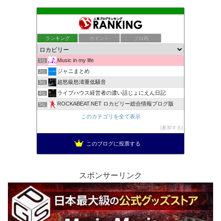
ランキング
ポイント
ブロ画
Music in my life
1位
ジャニまとめ
2位
超怒級怒濤重低騒音
3位
ライブハウス経営者の濃い話じょにえん日記
4位
ROCKABEAT.NET ロカビリー総合情報ブログ版
5位
このカテゴリを全て表示
参加する
このブログに投票する
スポンサーリンク