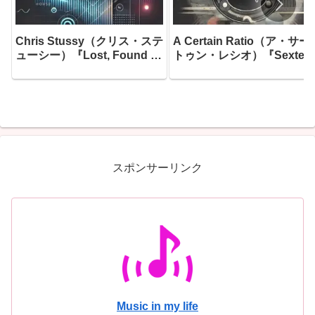
Chris Stussy（クリス・ステ
A Certain Ratio（ア・サー
ューシー）『Lost, Found &
トゥン・レシオ）『Sextet
Forgotten…』― アムステル
―ファクトリー・レコード
ダムのアンダーグラウンドを
生んだ最も「踊れる」傑作
根城に育ったオランダのグル
して、「ファクトリーのス
ーヴ職人が、10年間の音楽的
ブルから生まれた最高のア
旅路に散らばった「未完のア
バム」と今なお称賛され続
イデア」を拾い集め、ついに
る、1982年最大の隠れた傑
一枚のアルバムとして完成さ
作がここにあります
スポンサーリンク
せた
Music in my life