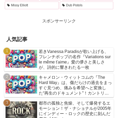
Missy Elliott
Dub Pistols
スポンサーリンク
人気記事
若きVanessa Paradisが歌い上げる、
フレンチポップの名作『Variations sur
le même t'aime』愛の儚さと美しさ
が、詩的に響きわたる一枚
キャメロン・ウィットコムの『The
Hard Way』は、傷だらけの過去をまっ
すぐ見つめ、痛みを希望へと変換し
た“再生のドキュメント”！カントリー
とフォークを軸に、荒削りな衝動と繊
都市の孤独と焦燥、そして爆発するエ
細な感情が交差するサウンドは、人生
モーション！ザ・ナショナルが2005年
の遠回りさえも価値ある物語へと昇華
にインディー・ロックの歴史に刻んだ
していく