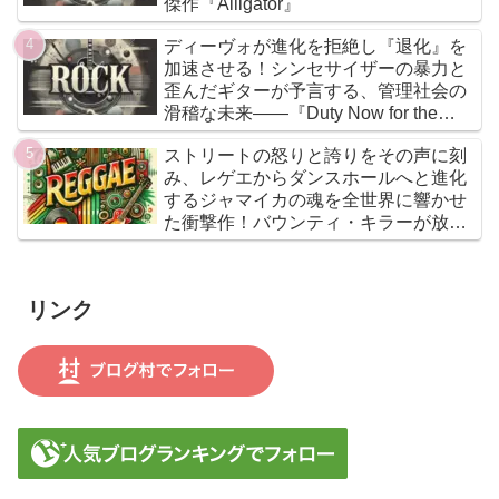
傑作『Alligator』
ディーヴォが進化を拒絶し『退化』を
加速させる！シンセサイザーの暴力と
歪んだギターが予言する、管理社会の
滑稽な未来――『Duty Now for the
Future』こそがニューウェイヴの真実
ストリートの怒りと誇りをその声に刻
である
み、レゲエからダンスホールへと進化
するジャマイカの魂を全世界に響かせ
た衝撃作！バウンティ・キラーが放つ
『Bounty Killer』は、貧者の代弁者と
しての信念と、爆音でしか語れないリ
アルな真実を詰め込んだ決定的アルバ
リンク
ムだ