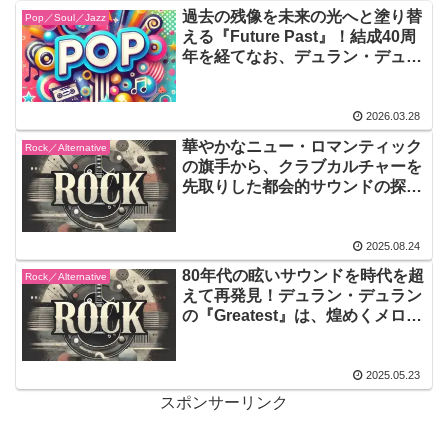
過去の残像を未来の光へと塗り替
Pop／Soul／Jazz
える『Future Past』！結成40周
年を経てなお、デュラン・デュラ
ンが提示する至高のポップ・エス
テティクス
2026.03.28
華やかなニュー・ロマンティック
Rock／Alternative
の旗手から、クラブカルチャーを
先取りした都会的サウンドの探求
者へ！デュラン・デュランの
『Big Thing』は、ポップの魔法
と実験精神を絶妙に掛け合わせ、
2025.08.24
80年代後期の空気を鮮やかに切り
80年代の眩いサウンドを時代を超
Rock／Alternative
取った転換点のアルバム
えて再発見！デュラン・デュラン
の『Greatest』は、煌めくメロデ
ィと鮮烈なビジュアルが融合した
ポップ・アートの決定盤！今も色
褪せない名曲たちが、あなたの心
2025.05.23
をリズムで塗り替える
スポンサーリンク