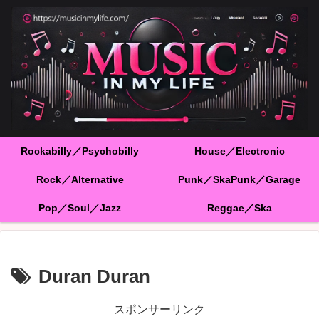
Rockabilly／Psychobilly
House／Electronic
Rock／Alternative
Punk／SkaPunk／Garage
Pop／Soul／Jazz
Reggae／Ska
Duran Duran
スポンサーリンク