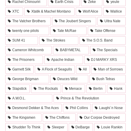
Rachel Chinouriri
Earth Crisis
Zeke
yeule
XTC
Xtatik & Machel Montano
Wolf Alice
Wallice
The Vatcher Brothers
The Joubert Singers
Ultra Nate
twenty one pilots
Tate McRae
Take Offense
SUM 41
The Strokes
The S.O.S. Band
Cameron Whitcomb
BABYMETAL
The Specials
The Prisoners
Apache Indian
DJ MARKY XRS
Garnett Silk
A Flock of Seagulls
All
Man of Sorrows
George Brigman
Deuces Wild
Bush Tetras
Slapstick
The Rockats
Menace
Berlin
Hank
A.W.O.L.
Prince & The Revolution
Desmond Dekker & The Aces
Phil Collins
Laughi`n Nose
The Kingsmen
The Chiffons
Our Corpse Destroyed
Shudder To Think
Sleeper
DeBarge
Louie Rankin