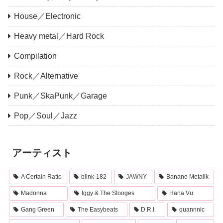
House／Electronic
Heavy metal／Hard Rock
Compilation
Rock／Alternative
Punk／SkaPunk／Garage
Pop／Soul／Jazz
アーティスト
A Certain Ratio
blink-182
JAWNY
Banane Metalik
Madonna
Iggy & The Stooges
Hana Vu
Gang Green
The Easybeats
D.R.I.
quannnic