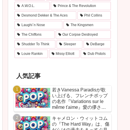
A.W.O.L.
Prince & The Revolution
Desmond Dekker & The Aces
Phil Collins
Laughi`n Nose
The Kingsmen
The Chiffons
Our Corpse Destroyed
Shudder To Think
Sleeper
DeBarge
Louie Rankin
Missy Elliott
Dub Pistols
人気記事
若きVanessa Paradisが歌
い上げる、フレンチポップ
の名作『Variations sur le
même t'aime』愛の儚さと
美しさが、詩的に響きわた
キャメロン・ウィットコム
る一枚
の『The Hard Way』は、傷
だらけの過去をまっすぐ見