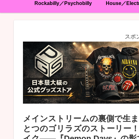
Rockabilly／Psychobilly
House／Elect
スポ
メインストリームの裏側で生
とつのゴリラズのストーリー！
イク——『Demon Days』