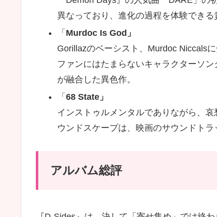
『Demon Days』の人気曲「DAR
異なっており、進化の過程を体験できる
「
Murdoc Is God」
Gorillazのベーシスト、Murdoc N
ファンにはたまらないキャラクターソン
が融合した異色作。
「
68 State」
インストゥルメンタルでありながら、哀
ウンドスケープは、映画のサウンドトラ
アルバム総評
『D-Sides』は、決して「寄せ集め」では終わ