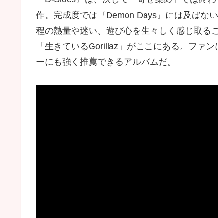
作。完成度では『Demon Days』には及
程の熱量や迷い、遊び心を生々しく感じ取ること
「生きているGorillaz」がここにある。ファン
ーにも強く推薦できるアルバムだ。