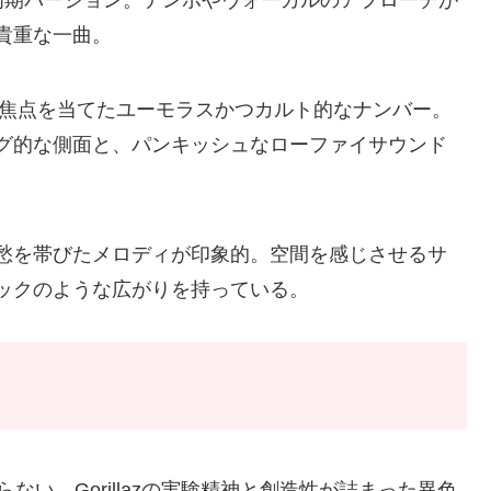
E」の初期バージョン。テンポやヴォーカルのアプローチが
貴重な一曲。
iccalsに焦点を当てたユーモラスかつカルト的なナンバー。
グ的な側面と、パンキッシュなローファイサウンド
愁を帯びたメロディが印象的。空間を感じさせるサ
ックのような広がりを持っている。
らない、Gorillazの実験精神と創造性が詰まった異色