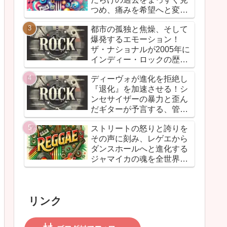
つめ、痛みを希望へと変換
した“再生のドキュメン
都市の孤独と焦燥、そして
ト”！カントリーとフォーク
爆発するエモーション！
を軸に、荒削りな衝動と繊
ザ・ナショナルが2005年に
細な感情が交差するサウン
インディー・ロックの歴史
ドは、人生の遠回りさえも
に刻んだ傑作『Alligator』
価値ある物語へと昇華して
ディーヴォが進化を拒絶し
いく
『退化』を加速させる！シ
ンセサイザーの暴力と歪ん
だギターが予言する、管理
社会の滑稽な未来
ストリートの怒りと誇りを
――『Duty Now for the
その声に刻み、レゲエから
Future』こそがニューウェ
ダンスホールへと進化する
イヴの真実である
ジャマイカの魂を全世界に
響かせた衝撃作！バウンテ
ィ・キラーが放つ『Bounty
Killer』は、貧者の代弁者と
リンク
しての信念と、爆音でしか
語れないリアルな真実を詰
め込んだ決定的アルバムだ