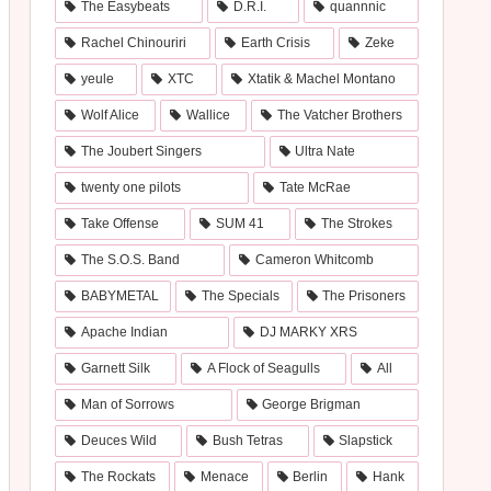
The Easybeats
D.R.I.
quannnic
Rachel Chinouriri
Earth Crisis
Zeke
yeule
XTC
Xtatik & Machel Montano
Wolf Alice
Wallice
The Vatcher Brothers
The Joubert Singers
Ultra Nate
twenty one pilots
Tate McRae
Take Offense
SUM 41
The Strokes
The S.O.S. Band
Cameron Whitcomb
BABYMETAL
The Specials
The Prisoners
Apache Indian
DJ MARKY XRS
Garnett Silk
A Flock of Seagulls
All
Man of Sorrows
George Brigman
Deuces Wild
Bush Tetras
Slapstick
The Rockats
Menace
Berlin
Hank