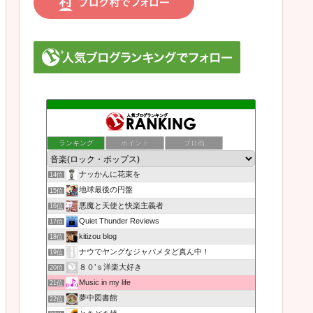
ランキング
ポイント
ブロ画
ナッかんに花束を
14位
地球最後の円盤
15位
悪魔と天使と快楽主義者
16位
Quiet Thunder Reviews
17位
kitizou blog
18位
ナウでヤングなジャパメタど真ん中！
19位
８０’ｓ洋楽大好き
20位
Music in my life
21位
夢中図書館
22位