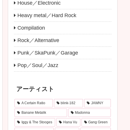
House／Electronic
Heavy metal／Hard Rock
Compilation
Rock／Alternative
Punk／SkaPunk／Garage
Pop／Soul／Jazz
アーティスト
A Certain Ratio
blink-182
JAWNY
Banane Metalik
Madonna
Iggy & The Stooges
Hana Vu
Gang Green