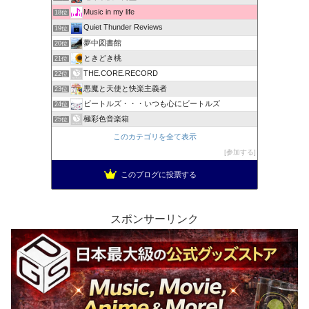
Music in my life
18位
Quiet Thunder Reviews
19位
夢中図書館
20位
ときどき桃
21位
THE.CORE.RECORD
22位
悪魔と天使と快楽主義者
23位
ビートルズ・・・いつも心にビートルズ
24位
極彩色音楽箱
25位
このカテゴリを全て表示
参加する
このブログに投票する
スポンサーリンク