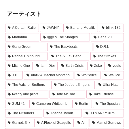
アーティスト
A Certain Ratio
JAWNY
Banane Metalik
blink-182
Madonna
Iggy & The Stooges
Hana Vu
Gang Green
The Easybeats
D.R.I.
Rachel Chinouriri
The S.O.S. Band
The Strokes
Michie One
Iann Dior
Earth Crisis
Zeke
yeule
XTC
Xtatik & Machel Montano
Wolf Alice
Wallice
The Vatcher Brothers
The Joubert Singers
Ultra Nate
twenty one pilots
Tate McRae
Take Offense
SUM 41
Cameron Whitcomb
Berlin
The Specials
The Prisoners
Apache Indian
DJ MARKY XRS
Garnett Silk
A Flock of Seagulls
All
Man of Sorrows