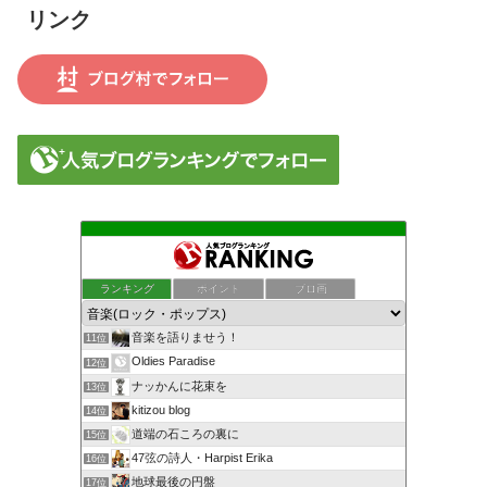
リンク
ランキング
ポイント
ブロ画
音楽を語りませう！
11位
Oldies Paradise
12位
ナッかんに花束を
13位
kitizou blog
14位
道端の石ころの裏に
15位
47弦の詩人・Harpist Erika
16位
地球最後の円盤
17位