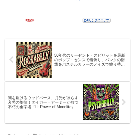
50年代のリーゼント・スピリットを最新
のポップ・センスで着飾り、パンクの衝
撃をパステルカラーのノイズで塗り替え
た！ザ・ポールキャッツが最高傑作
『Pink Noise』で鳴らしたのは、単なる
回顧ではない！それは、ウッドベースの
唸りが、永遠のユース・カルチャーへと
昇華した瞬間
闇を駆けるウッドベース、月光が照らす
哀愁の旋律！タイガー・アーミーが放つ
不朽の金字塔『II: Power of Moonlite』！
それは、パンクとロカビリーが孤独な夜
に出会って生まれた奇跡の結晶