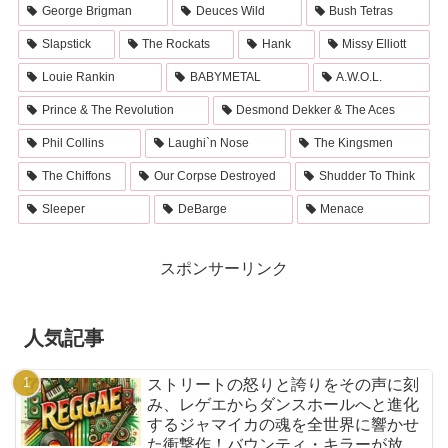
George Brigman
Deuces Wild
Bush Tetras
Slapstick
The Rockats
Hank
Missy Elliott
Louie Rankin
BABYMETAL
A.W.O.L.
Prince & The Revolution
Desmond Dekker & The Aces
Phil Collins
Laughi`n Nose
The Kingsmen
The Chiffons
Our Corpse Destroyed
Shudder To Think
Sleeper
DeBarge
Menace
スポンサーリンク
人気記事
ストリートの怒りと誇りをその声に刻
み、レゲエからダンスホールへと進化
するジャマイカの魂を全世界に響かせ
た衝撃作！バウンティ・キラーが放つ