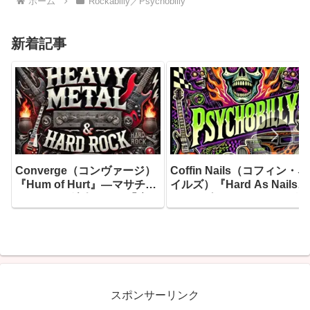
ホーム
Rockabilly／Psychobilly
新着記事
Converge（コンヴァージ）
Coffin Nails（コフィン・ネ
『Hum of Hurt』―マサチュ
イルズ）『Hard As Nails』
ーセッツの鉄人たちが「痛み
― 1985年にリーディングで
の唸り」を音に変えた、キャ
産声を上げたサイコビリー
リア40年目の最高到達点がこ
猛者たちが、20年目にして
こにあります
り着いた最もダーク、最も
ァスト、そして最もユーモ
スな一枚
スポンサーリンク