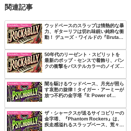
関連記事
ウッドベースのスラップは情熱的な暴
Rockabilly／Psychobilly
力、ギターリフは切れ味鋭い純粋な衝
動！ デューズ・ワイルドの『Brutal
Purity』は、80’sネオ・ロカビリーの
熱狂と、ブルースの深みが野獣のよう
50年代のリーゼント・スピリットを
に融合した、アグレッシブにしてメロ
Rockabilly／Psychobilly
最新のポップ・センスで着飾り、パン
ディックな傑作
クの衝撃をパステルカラーのノイズで
塗り替えた！ザ・ポールキャッツが最
高傑作『Pink Noise』で鳴らしたの
闇を駆けるウッドベース、月光が照ら
は、単なる回顧ではない！それは、ウ
Rockabilly／Psychobilly
す哀愁の旋律！タイガー・アーミーが
ッドベースの唸りが、永遠のユース・
放つ不朽の金字塔『II: Power of
カルチャーへと昇華した瞬間
Moonlite』！それは、パンクとロカ
ビリーが孤独な夜に出会って生まれた
ザ・シャークスが送るサイコビリーの
奇跡の結晶
Rockabilly／Psychobilly
金字塔、『Phantom Rockers』は、
疾走感溢れるスラップベース、荒々し
いギターリフ、エネルギッシュなボー