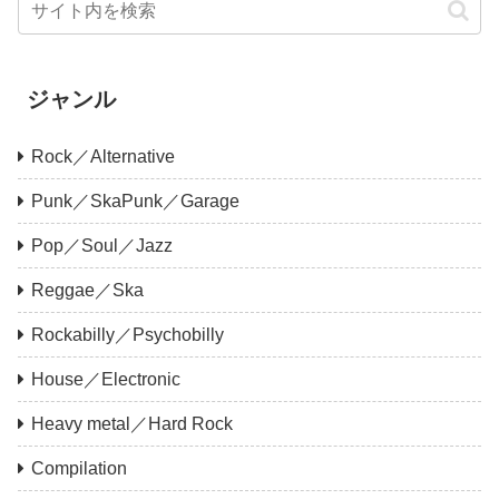
ジャンル
Rock／Alternative
Punk／SkaPunk／Garage
Pop／Soul／Jazz
Reggae／Ska
Rockabilly／Psychobilly
House／Electronic
Heavy metal／Hard Rock
Compilation