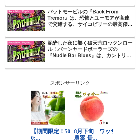
カルでサウンドを完成させた傑作アル
バットモービルの『Back From
バム！
Rockabilly／Psychobilly
Tremor』は、恐怖とユーモアが高速
で交錯する、サイコビリーの最高傑
作！ウッドベースが唸り、ギターが狂
乱する、最もスリリングな夜への招待
泥酔した夜に響く破天荒ロックンロー
状！聴く者すべてに「戦慄」と「高
Rockabilly／Psychobilly
ル！バーンヤードボーラーズの
揚」を同時に与える
『Nudie Bar Blues』は、カントリ
ー、サイコビリー、そして下世話なユ
ーモアが絶妙に混ざり合う、誰にも真
似できない混沌の傑作アルバム！
スポンサーリンク