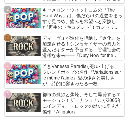
『Bounty Killer』は、貧者の代弁者と
キャメロン・ウィットコムの『The
しての信念と、爆音でしか語れないリ
Hard Way』は、傷だらけの過去をまっ
アルな真実を詰め込んだ決定的アルバ
すぐ見つめ、痛みを希望へと変換し
ムだ
た“再生のドキュメント”！カントリー
とフォークを軸に、荒削りな衝動と繊
ディーヴォが進化を拒絶し『退化』を
細な感情が交差するサウンドは、人生
加速させる！シンセサイザーの暴力と
の遠回りさえも価値ある物語へと昇華
歪んだギターが予言する、管理社会の
していく
滑稽な未来――『Duty Now for the
Future』こそがニューウェイヴの真実
若きVanessa Paradisが歌い上げる、
である
フレンチポップの名作『Variations sur
le même t'aime』愛の儚さと美しさ
が、詩的に響きわたる一枚
都市の孤独と焦燥、そして爆発するエ
モーション！ザ・ナショナルが2005年
にインディー・ロックの歴史に刻んだ
傑作『Alligator』