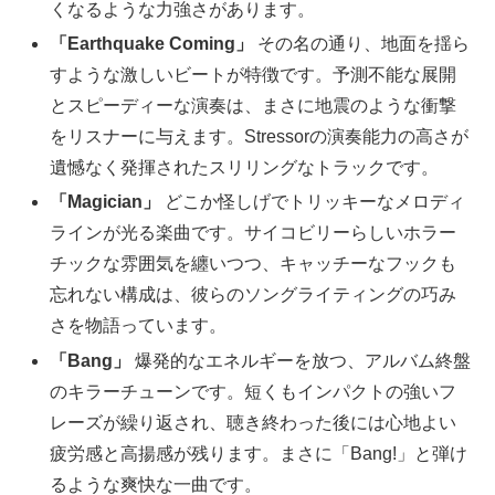
くなるような力強さがあります。
「Earthquake Coming」
その名の通り、地面を揺ら
すような激しいビートが特徴です。予測不能な展開
とスピーディーな演奏は、まさに地震のような衝撃
をリスナーに与えます。Stressorの演奏能力の高さが
遺憾なく発揮されたスリリングなトラックです。
「Magician」
どこか怪しげでトリッキーなメロディ
ラインが光る楽曲です。サイコビリーらしいホラー
チックな雰囲気を纏いつつ、キャッチーなフックも
忘れない構成は、彼らのソングライティングの巧み
さを物語っています。
「Bang」
爆発的なエネルギーを放つ、アルバム終盤
のキラーチューンです。短くもインパクトの強いフ
レーズが繰り返され、聴き終わった後には心地よい
疲労感と高揚感が残ります。まさに「Bang!」と弾け
るような爽快な一曲です。