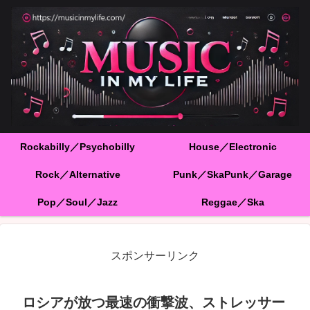
Rockabilly／Psychobilly
House／Electronic
Rock／Alternative
Punk／SkaPunk／Garage
Pop／Soul／Jazz
Reggae／Ska
スポンサーリンク
ロシアが放つ最速の衝撃波、ストレッサー