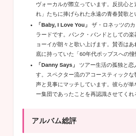
ヴォーカルが際立っています。反抗心と
れ」たちに捧げられた永遠の青春賛歌と
「Baby, I Love You」
ザ・ロネッツのカ
ラードです。パンク・バンドとしての楽
ョーイが朗々と歌い上げます。賛否はあ
底に持っていた「60年代ポップスへの
「Danny Says」
ツアー生活の孤独と恋
す。スペクター流のアコースティックな
声と見事にマッチしています。彼らが単
ー集団であったことを再認識させてくれ
アルバム総評