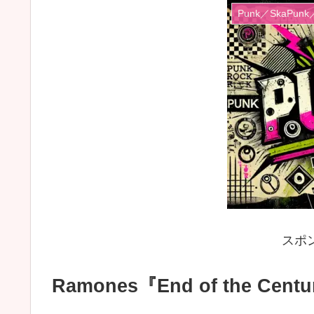
Punk／SkaPunk
スポ
Ramones『End of the Cent