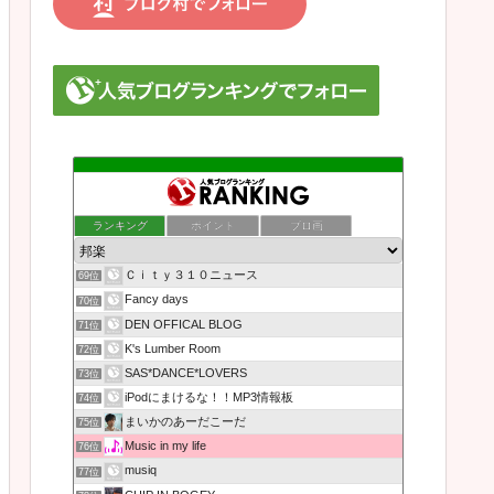
ランキング
ポイント
ブロ画
Ｃｉｔｙ３１０ニュース
69位
Fancy days
70位
DEN OFFICAL BLOG
71位
K's Lumber Room
72位
SAS*DANCE*LOVERS
73位
iPodにまけるな！！MP3情報板
74位
まいかのあーだこーだ
75位
Music in my life
76位
musiq
77位