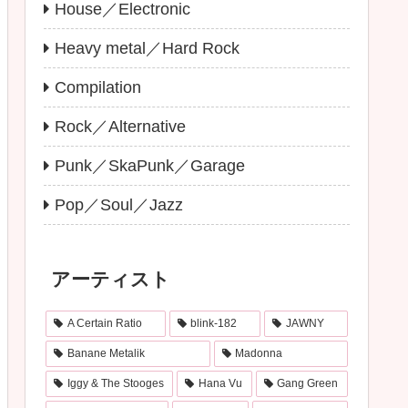
House／Electronic
Heavy metal／Hard Rock
Compilation
Rock／Alternative
Punk／SkaPunk／Garage
Pop／Soul／Jazz
アーティスト
A Certain Ratio
blink-182
JAWNY
Banane Metalik
Madonna
Iggy & The Stooges
Hana Vu
Gang Green