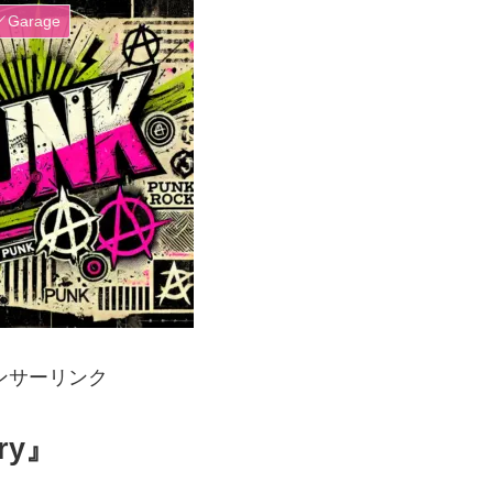
／Garage
ンサーリンク
ury』