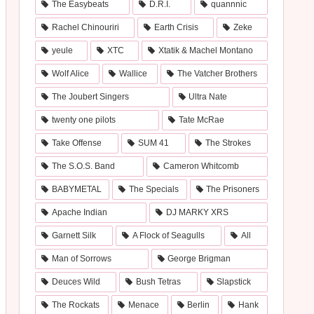
The Easybeats
D.R.I.
quannnic
Rachel Chinouriri
Earth Crisis
Zeke
yeule
XTC
Xtatik & Machel Montano
Wolf Alice
Wallice
The Vatcher Brothers
The Joubert Singers
Ultra Nate
twenty one pilots
Tate McRae
Take Offense
SUM 41
The Strokes
The S.O.S. Band
Cameron Whitcomb
BABYMETAL
The Specials
The Prisoners
Apache Indian
DJ MARKY XRS
Garnett Silk
A Flock of Seagulls
All
Man of Sorrows
George Brigman
Deuces Wild
Bush Tetras
Slapstick
The Rockats
Menace
Berlin
Hank