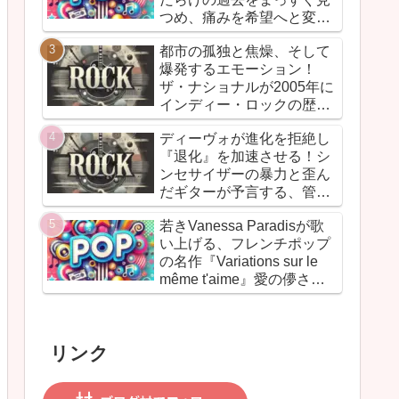
しての信念と、爆音でしか
つめ、痛みを希望へと変換
語れないリアルな真実を詰
した“再生のドキュメン
め込んだ決定的アルバムだ
都市の孤独と焦燥、そして
ト”！カントリーとフォーク
爆発するエモーション！
を軸に、荒削りな衝動と繊
ザ・ナショナルが2005年に
細な感情が交差するサウン
インディー・ロックの歴史
ドは、人生の遠回りさえも
に刻んだ傑作『Alligator』
価値ある物語へと昇華して
ディーヴォが進化を拒絶し
いく
『退化』を加速させる！シ
ンセサイザーの暴力と歪ん
だギターが予言する、管理
社会の滑稽な未来
若きVanessa Paradisが歌
――『Duty Now for the
い上げる、フレンチポップ
Future』こそがニューウェ
の名作『Variations sur le
イヴの真実である
même t'aime』愛の儚さと
美しさが、詩的に響きわた
る一枚
リンク