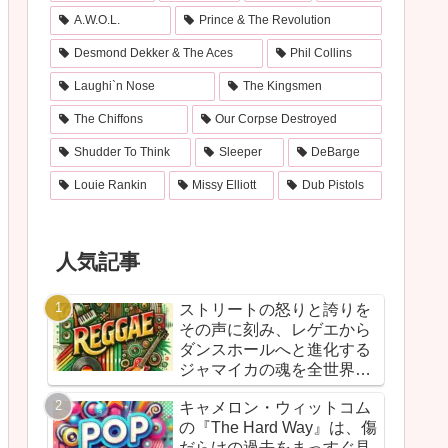
A.W.O.L.
Prince & The Revolution
Desmond Dekker & The Aces
Phil Collins
Laughi`n Nose
The Kingsmen
The Chiffons
Our Corpse Destroyed
Shudder To Think
Sleeper
DeBarge
Louie Rankin
Missy Elliott
Dub Pistols
人気記事
ストリートの怒りと誇りを
その声に刻み、レゲエから
ダンスホールへと進化する
ジャマイカの魂を全世界に
響かせた衝撃作！バウンテ
キャメロン・ウィットコム
ィ・キラーが放つ『Bounty
の『The Hard Way』は、傷
Killer』は、貧者の代弁者と
だらけの過去をまっすぐ見