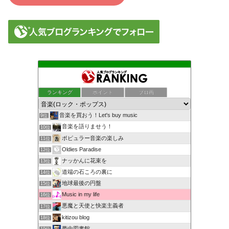
ランキング
ポイント
ブロ画
音楽を買おう！Let's buy music
9位
音楽を語りませう！
10位
ポピュラー音楽の楽しみ
11位
Oldies Paradise
12位
ナッかんに花束を
13位
道端の石ころの裏に
14位
地球最後の円盤
15位
Music in my life
16位
悪魔と天使と快楽主義者
17位
kitizou blog
18位
夢中図書館
19位