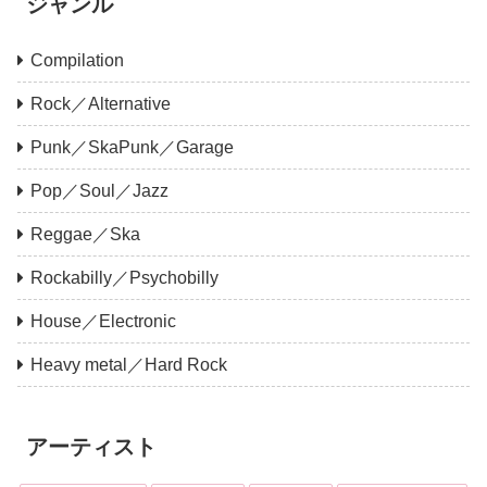
ジャンル
Compilation
Rock／Alternative
Punk／SkaPunk／Garage
Pop／Soul／Jazz
Reggae／Ska
Rockabilly／Psychobilly
House／Electronic
Heavy metal／Hard Rock
アーティスト