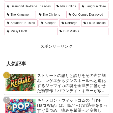
Desmond Dekker & The Aces
Phil Collins
Laughi`n Nose
The Kingsmen
The Chiffons
Our Corpse Destroyed
Shudder To Think
Sleeper
DeBarge
Louie Rankin
Missy Elliott
Dub Pistols
スポンサーリンク
人気記事
ストリートの怒りと誇りをその声に刻
み、レゲエからダンスホールへと進化
するジャマイカの魂を全世界に響かせ
た衝撃作！バウンティ・キラーが放つ
『Bounty Killer』は、貧者の代弁者と
キャメロン・ウィットコムの『The
しての信念と、爆音でしか語れないリ
Hard Way』は、傷だらけの過去をまっ
アルな真実を詰め込んだ決定的アルバ
すぐ見つめ、痛みを希望へと変換し
ムだ