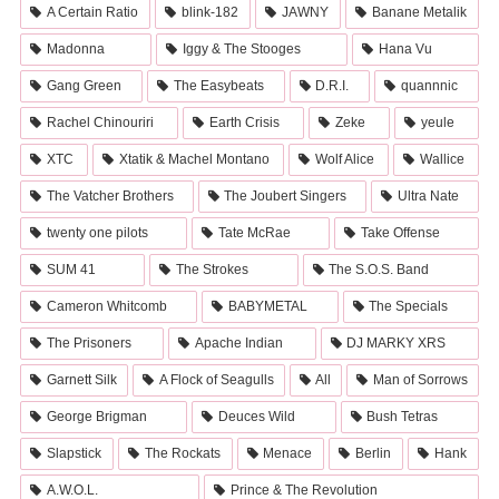
A Certain Ratio
blink-182
JAWNY
Banane Metalik
Madonna
Iggy & The Stooges
Hana Vu
Gang Green
The Easybeats
D.R.I.
quannnic
Rachel Chinouriri
Earth Crisis
Zeke
yeule
XTC
Xtatik & Machel Montano
Wolf Alice
Wallice
The Vatcher Brothers
The Joubert Singers
Ultra Nate
twenty one pilots
Tate McRae
Take Offense
SUM 41
The Strokes
The S.O.S. Band
Cameron Whitcomb
BABYMETAL
The Specials
The Prisoners
Apache Indian
DJ MARKY XRS
Garnett Silk
A Flock of Seagulls
All
Man of Sorrows
George Brigman
Deuces Wild
Bush Tetras
Slapstick
The Rockats
Menace
Berlin
Hank
A.W.O.L.
Prince & The Revolution