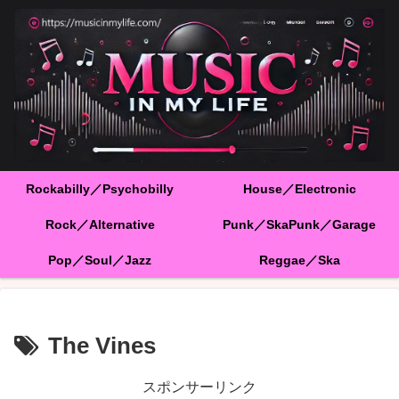
Rockabilly／Psychobilly
House／Electronic
Rock／Alternative
Punk／SkaPunk／Garage
Pop／Soul／Jazz
Reggae／Ska
The Vines
スポンサーリンク