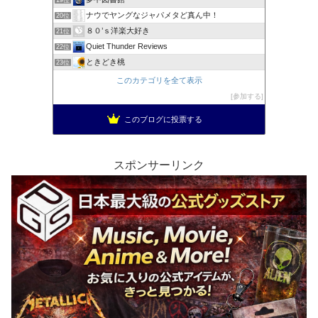
ナウでヤングなジャパメタど真ん中！
20位
８０’ｓ洋楽大好き
21位
Quiet Thunder Reviews
22位
ときどき桃
23位
このカテゴリを全て表示
参加する
このブログに投票する
スポンサーリンク