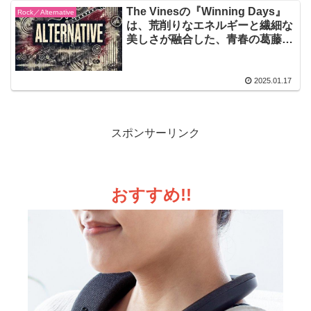
The Vinesの『Winning Days』
Rock／Alternative
は、荒削りなエネルギーと繊細な
美しさが融合した、青春の葛藤と
希望を描くオルタナティブ・ロッ
クの傑作
2025.01.17
スポンサーリンク
おすすめ!!