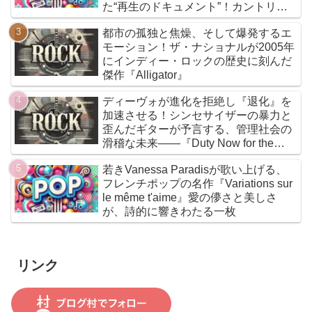
た“再生のドキュメント”！カントリー
とフォークを軸に、荒削りな衝動と繊
都市の孤独と焦燥、そして爆発するエ
細な感情が交差するサウンドは、人生
モーション！ザ・ナショナルが2005年
の遠回りさえも価値ある物語へと昇華
にインディー・ロックの歴史に刻んだ
していく
傑作『Alligator』
ディーヴォが進化を拒絶し『退化』を
加速させる！シンセサイザーの暴力と
歪んだギターが予言する、管理社会の
滑稽な未来――『Duty Now for the
Future』こそがニューウェイヴの真実
若きVanessa Paradisが歌い上げる、
である
フレンチポップの名作『Variations sur
le même t'aime』愛の儚さと美しさ
が、詩的に響きわたる一枚
リンク