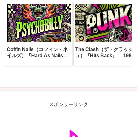
Coffin Nails（コフィン・ネ
The Clash（ザ・クラッシ
イルズ）『Hard As Nails』
ュ）『Hits Back』― 1982
― 1985年にリーディングで
7月10日、ブリクストン・
産声を上げたサイコビリーの
ェアディールのステージに
猛者たちが、20年目にして辿
ったジョー・ストラマーが
り着いた最もダーク、最もフ
き上げたセットリストが、3
ァスト、そして最もユーモラ
年の時を超えて蘇った
スな一枚
スポンサーリンク