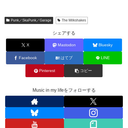
Punk／SkaPunk／Garage
The Milkshakes
シェアする
X
Mastodon
Bluesky
Facebook
はてブ
LINE
Pinterest
コピー
Music in my lifeをフォローする