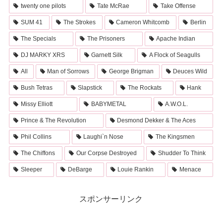
twenty one pilots
Tate McRae
Take Offense
SUM 41
The Strokes
Cameron Whitcomb
Berlin
The Specials
The Prisoners
Apache Indian
DJ MARKY XRS
Garnett Silk
A Flock of Seagulls
All
Man of Sorrows
George Brigman
Deuces Wild
Bush Tetras
Slapstick
The Rockats
Hank
Missy Elliott
BABYMETAL
A.W.O.L.
Prince & The Revolution
Desmond Dekker & The Aces
Phil Collins
Laughi`n Nose
The Kingsmen
The Chiffons
Our Corpse Destroyed
Shudder To Think
Sleeper
DeBarge
Louie Rankin
Menace
スポンサーリンク