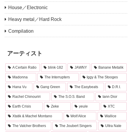
House／Electronic
Heavy metal／Hard Rock
Compilation
アーティスト
A Certain Ratio
blink-182
JAWNY
Banane Metalik
Madonna
The Interrupters
Iggy & The Stooges
Hana Vu
Gang Green
The Easybeats
D.R.I.
Rachel Chinouriri
The S.O.S. Band
Iann Dior
Earth Crisis
Zeke
yeule
XTC
Xtatik & Machel Montano
Wolf Alice
Wallice
The Vatcher Brothers
The Joubert Singers
Ultra Nate