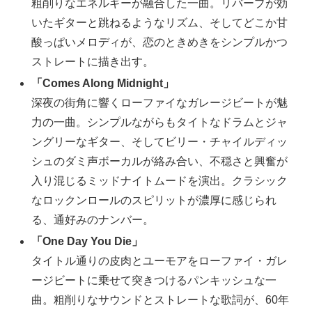
粗削りなエネルギーが融合した一曲。リバーブが効
いたギターと跳ねるようなリズム、そしてどこか甘
酸っぱいメロディが、恋のときめきをシンプルかつ
ストレートに描き出す。
「Comes Along Midnight」
深夜の街角に響くローファイなガレージビートが魅
力の一曲。シンプルながらもタイトなドラムとジャ
ングリーなギター、そしてビリー・チャイルディッ
シュのダミ声ボーカルが絡み合い、不穏さと興奮が
入り混じるミッドナイトムードを演出。クラシック
なロックンロールのスピリットが濃厚に感じられ
る、通好みのナンバー。
「One Day You Die」
タイトル通りの皮肉とユーモアをローファイ・ガレ
ージビートに乗せて突きつけるパンキッシュな一
曲。粗削りなサウンドとストレートな歌詞が、60年