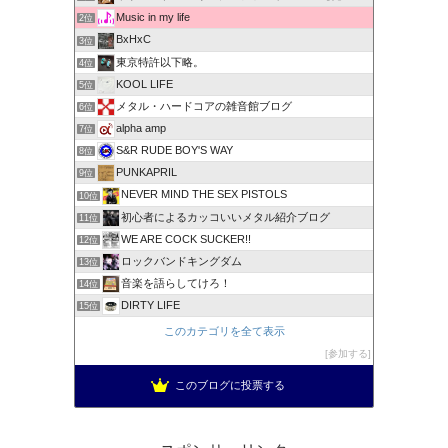
Music in my life
2位
BxHxC
3位
東京特許以下略。
4位
KOOL LIFE
5位
メタル・ハードコアの雑音館ブログ
6位
alpha amp
7位
S&R RUDE BOY'S WAY
8位
PUNKAPRIL
9位
NEVER MIND THE SEX PISTOLS
10位
初心者によるカッコいいメタル紹介ブログ
11位
WE ARE COCK SUCKER!!
12位
ロックバンドキングダム
13位
音楽を語らしてけろ！
14位
DIRTY LIFE
15位
このカテゴリを全て表示
参加する
このブログに投票する