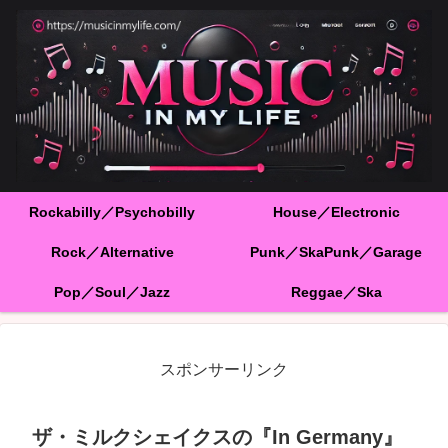
Rockabilly／Psychobilly
House／Electronic
Rock／Alternative
Punk／SkaPunk／Garage
Pop／Soul／Jazz
Reggae／Ska
スポンサーリンク
ザ・ミルクシェイクスの『In Germany』