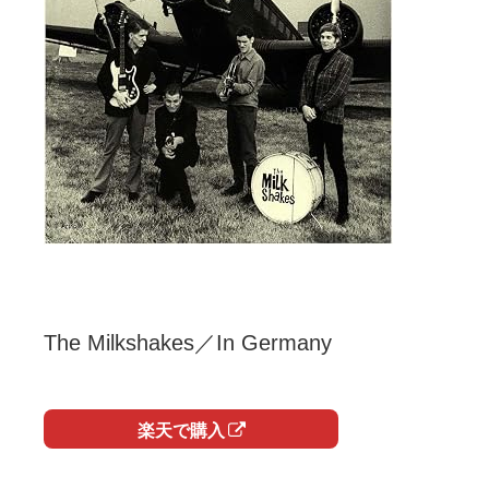
The Milkshakes／In Germany
楽天で購入