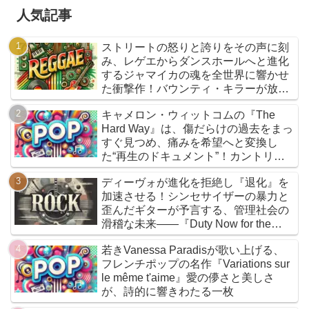
人気記事
ストリートの怒りと誇りをその声に刻
み、レゲエからダンスホールへと進化
するジャマイカの魂を全世界に響かせ
た衝撃作！バウンティ・キラーが放つ
『Bounty Killer』は、貧者の代弁者と
キャメロン・ウィットコムの『The
しての信念と、爆音でしか語れないリ
Hard Way』は、傷だらけの過去をまっ
アルな真実を詰め込んだ決定的アルバ
すぐ見つめ、痛みを希望へと変換し
ムだ
た“再生のドキュメント”！カントリー
とフォークを軸に、荒削りな衝動と繊
ディーヴォが進化を拒絶し『退化』を
細な感情が交差するサウンドは、人生
加速させる！シンセサイザーの暴力と
の遠回りさえも価値ある物語へと昇華
歪んだギターが予言する、管理社会の
していく
滑稽な未来――『Duty Now for the
Future』こそがニューウェイヴの真実
若きVanessa Paradisが歌い上げる、
である
フレンチポップの名作『Variations sur
le même t'aime』愛の儚さと美しさ
が、詩的に響きわたる一枚