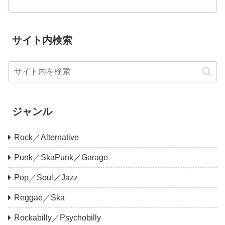
サイト内検索
ジャンル
Rock／Alternative
Punk／SkaPunk／Garage
Pop／Soul／Jazz
Reggae／Ska
Rockabilly／Psychobilly