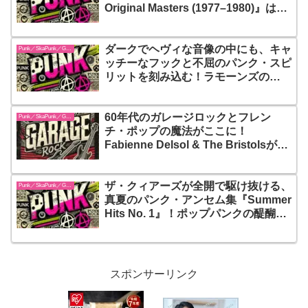
Original Masters (1977–1980)』は、
パンクがまだ危険で、リアルで、そし
て誇り高かった時代の鼓動を閉じ込め
ダークでヘヴィな音像の中にも、キャ
た伝説の記録
Punk／SkaPunk／Garage
ッチーなフックと不屈のパンク・スピ
リットを刻み込む！ラモーンズの
『Brain Drain』は、ディー・ディー
最後の参加作にして、変化の時代を駆
60年代のガレージロックとフレン
け抜けたバンドの意志と進化を鮮烈に
Punk／SkaPunk／Garage
チ・ポップの魔法がここに！
記録したターニングポイント的アルバ
Fabienne Delsol & The Bristolsが贈
ムだ
る、ノスタルジーとエネルギーの完璧
な融合
ザ・クィアーズが全開で駆け抜ける、
Punk／SkaPunk／Garage
真夏のパンク・アンセム集『Summer
Hits No. 1』！ポップパンクの醍醐味
を凝縮したこのアルバムは、汗ばむ季
節にこそ聴きたくなる“終わらないサ
マーソング集”
スポンサーリンク