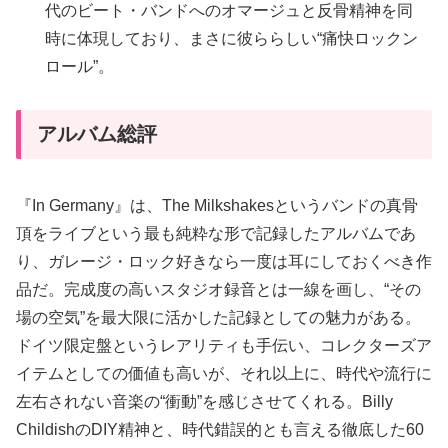
代のビート・バンドへのオマージュと反骨精神を同
時に体現しており、まさに彼ららしい“痛快ロックン
ロール”。
アルバム総評
『In Germany』は、The Milkshakesというバンドの真骨
頂をライブという最も純粋な形で記録したアルバムであ
り、ガレージ・ロック好きなら一度は耳にしておくべき作
品だ。完成度の高いスタジオ録音とは一線を画し、“その
場の空気”を最大限に活かした記録としての魅力がある。
ドイツ限定盤というレアリティも手伝い、コレクターズア
イテムとしての価値も高いが、それ以上に、時代や流行に
左右されない音楽の“衝動”を感じさせてくれる。Billy
ChildishのDIY精神と、時代錯誤的とも言える徹底した60