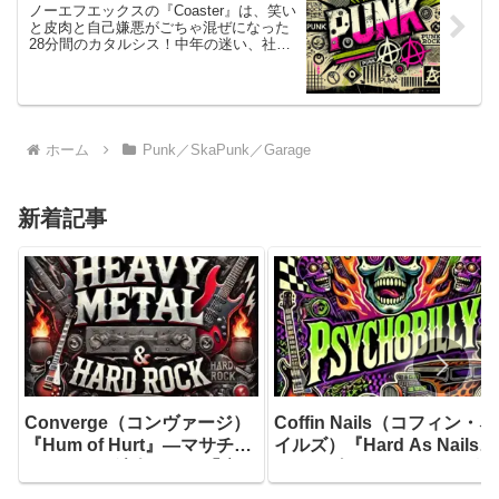
ノーエフエックスの『Coaster』は、笑い
と皮肉と自己嫌悪がごちゃ混ぜになった
28分間のカタルシス！中年の迷い、社会
への苛立ち、そしてパンクロックへの忠
誠が詰め込まれた、誰にも媚びない本音
全開アルバム！
ホーム
Punk／SkaPunk／Garage
新着記事
Converge（コンヴァージ）
Coffin Nails（コフィン・ネ
『Hum of Hurt』―マサチュ
イルズ）『Hard As Nails』
ーセッツの鉄人たちが「痛み
― 1985年にリーディングで
の唸り」を音に変えた、キャ
産声を上げたサイコビリー