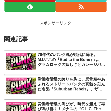
スポンサーリンク
関連記事
70年代のパンク魂が現代に蘇る。
Punk／SkaPunk／Garage
M.U.T.T.の『Bad to the Bone』は、
グラムロックの妖しさとガレージパン
クの荒々しさを詰め込んだ、骨の髄ま
でロックンロールな一枚！
労働者階級の誇りを胸に、反骨精神あ
Punk／SkaPunk／Garage
ふれるストリートパンクの真髄を刻ん
だ名盤『Suburban Rebels』。ザ・
ビジネスが描く、決して折れないパン
クスピリットの象徴的アルバム
労働者階級の叫びが、時代を超えて再
Punk／SkaPunk／Garage
び鳴り響く！メナスの『G.L.C. The