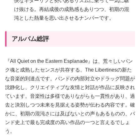
快なギターリフと勢いあるリズムに乗って一気に駆
け抜ける。再結成後の成熟感もありつつ、初期の混
沌とした熱量を思い出させるナンバーです。
アルバム総評
『All Quiet on the Eastern Esplanade』は、荒々しいパン
ク魂と成熟したセンスが共存する、The Libertinesの新た
な音楽的到達点です。バンドの内部対立やドラッグ問題が
沈静化し、クリエイティブな友情と対話が作品に反映され
ています。音楽性は多様でありながらも一貫性があり、過
去と決別しつつ未来を見据える姿勢が伝わる内容です。確
かに、初期の混沌さには及ばないとの声もあるものの、バ
ンド史上で最も完成度の高い作品の一つと言えるでしょ
う。