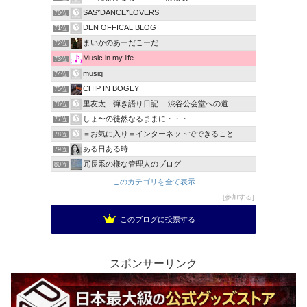
SAS*DANCE*LOVERS
70位
DEN OFFICAL BLOG
71位
まいかのあーだこーだ
72位
Music in my life
73位
musiq
74位
CHIP IN BOGEY
75位
里友太 弾き語り日記 渋谷公会堂への道
76位
しょ〜の徒然なるままに・・・
77位
＝お気に入り＝インターネットでできること
78位
ある日ある時
79位
冗長系の様な管理人のブログ
80位
このカテゴリを全て表示
参加する
このブログに投票する
スポンサーリンク