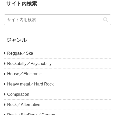
サイト内検索
ジャンル
Reggae／Ska
Rockabilly／Psychobilly
House／Electronic
Heavy metal／Hard Rock
Compilation
Rock／Alternative
Punk／SkaPunk／Garage