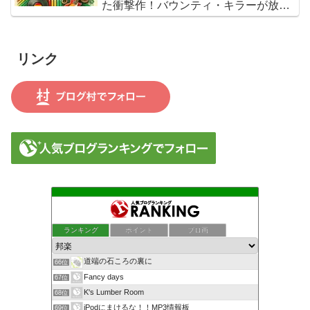
た衝撃作！バウンティ・キラーが放つ
『Bounty Killer』は、貧者の代弁者と
しての信念と、爆音でしか語れないリ
アルな真実を詰め込んだ決定的アルバ
リンク
ムだ
ランキング
ポイント
ブロ画
道端の石ころの裏に
66位
Fancy days
67位
K's Lumber Room
68位
iPodにまけるな！！MP3情報板
69位