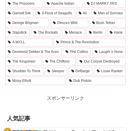
The Prisoners
Apache Indian
DJ MARKY XRS
Garnett Silk
A Flock of Seagulls
All
Man of Sorrows
George Brigman
Deuces Wild
Bush Tetras
Slapstick
The Rockats
Menace
Berlin
Hank
A.W.O.L.
Prince & The Revolution
Desmond Dekker & The Aces
Phil Collins
Laughi`n Nose
The Kingsmen
The Chiffons
Our Corpse Destroyed
Shudder To Think
Sleeper
DeBarge
Louie Rankin
Missy Elliott
Dub Pistols
スポンサーリンク
人気記事