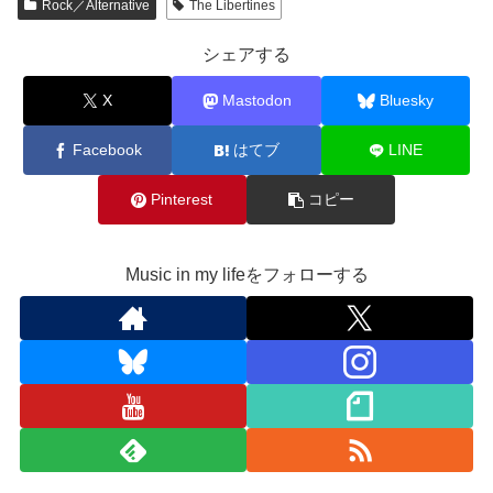
Rock／Alternative
The Libertines
シェアする
X
Mastodon
Bluesky
Facebook
はてブ
LINE
Pinterest
コピー
Music in my lifeをフォローする