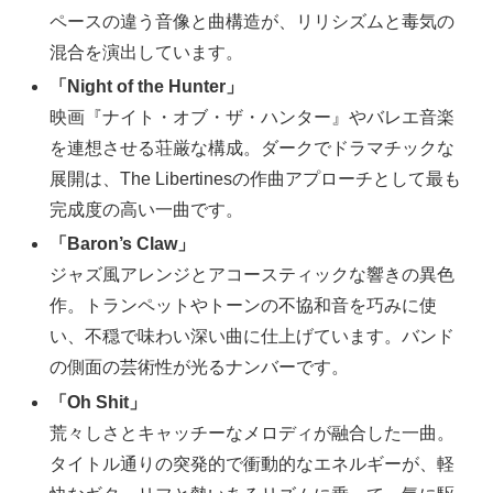
ペースの違う音像と曲構造が、リリシズムと毒気の
混合を演出しています。
「Night of the Hunter」
映画『ナイト・オブ・ザ・ハンター』やバレエ音楽
を連想させる荘厳な構成。ダークでドラマチックな
展開は、The Libertinesの作曲アプローチとして最も
完成度の高い一曲です。
「Baron’s Claw」
ジャズ風アレンジとアコースティックな響きの異色
作。トランペットやトーンの不協和音を巧みに使
い、不穏で味わい深い曲に仕上げています。バンド
の側面の芸術性が光るナンバーです。
「Oh Shit」
荒々しさとキャッチーなメロディが融合した一曲。
タイトル通りの突発的で衝動的なエネルギーが、軽