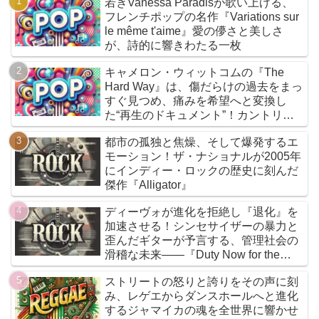
若きVanessa Paradisが歌い上げる、
フレンチポップの名作『Variations sur
le même t'aime』愛の儚さと美しさ
が、詩的に響きわたる一枚
キャメロン・ウィットコムの『The
Hard Way』は、傷だらけの過去をまっ
すぐ見つめ、痛みを希望へと変換し
た“再生のドキュメント”！カントリー
とフォークを軸に、荒削りな衝動と繊
都市の孤独と焦燥、そして爆発するエ
細な感情が交差するサウンドは、人生
モーション！ザ・ナショナルが2005年
の遠回りさえも価値ある物語へと昇華
にインディー・ロックの歴史に刻んだ
していく
傑作『Alligator』
ディーヴォが進化を拒絶し『退化』を
加速させる！シンセサイザーの暴力と
歪んだギターが予言する、管理社会の
滑稽な未来――『Duty Now for the
Future』こそがニューウェイヴの真実
ストリートの怒りと誇りをその声に刻
である
み、レゲエからダンスホールへと進化
するジャマイカの魂を全世界に響かせ