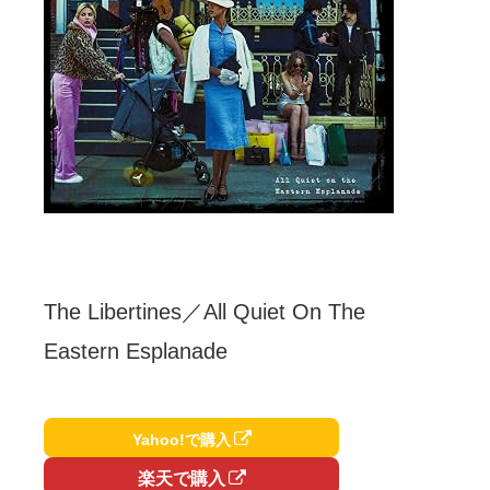
The Libertines／All Quiet On The
Eastern Esplanade
Yahoo!で購入
楽天で購入