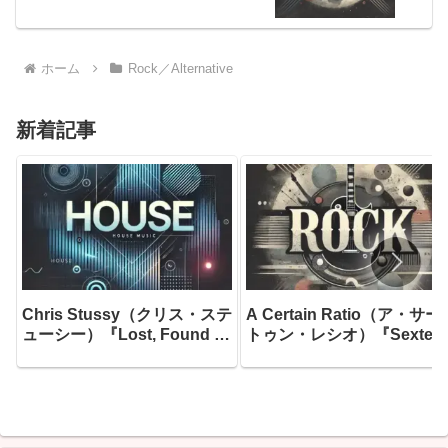
も超えた“心の旅”へと誘う、まるで一冊の
小説のような傑作アルバム
ホーム
Rock／Alternative
新着記事
Chris Stussy（クリス・ステ
A Certain Ratio（ア・サー
ューシー）『Lost, Found &
トゥン・レシオ）『Sextet
Forgotten…』― アムステル
―ファクトリー・レコード
ダムのアンダーグラウンドを
生んだ最も「踊れる」傑作
根城に育ったオランダのグル
して、「ファクトリーのス
ーヴ職人が、10年間の音楽的
ブルから生まれた最高のア
旅路に散らばった「未完のア
バム」と今なお称賛され続