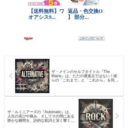
ザ・メインのセルフタイトル『The
Maine』は、ただの通過点ではない！彼
らの「これまで」と「これから」を同時
に描き出す、成熟と再生のアルバム。甘
美なメロディと胸を刺すようなリリック
が織りなす楽曲は、すべてがバンド自身
の”アイデンティティ”の再宣言
ザ・ルミニアーズの『Automatic』は、
人生の喜びや痛み、そしてその間にある
静かな瞬間を、詩的な歌詞と深く響くメ
ロディで描き出し、聴く者を時間も場所