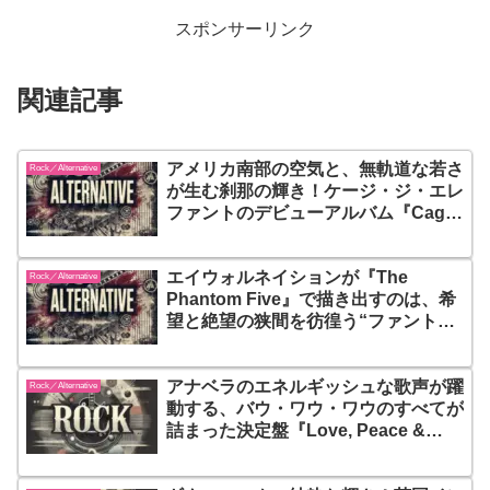
スポンサーリンク
関連記事
アメリカ南部の空気と、無軌道な若さ
Rock／Alternative
が生む刹那の輝き！ケージ・ジ・エレ
ファントのデビューアルバム『Cage
the Elephant』は、ガレージロック風
の荒削りな衝動と、時代の閉塞感をか
エイウォルネイションが『The
き乱すエネルギーが渦巻く、爆音の青
Rock／Alternative
Phantom Five』で描き出すのは、希
春グラフィティ
望と絶望の狭間を彷徨う“ファントム
たち”の物語。エレクトロとロックが
融合した緊張感あふれるトラック群
アナベラのエネルギッシュな歌声が躍
は、リスナーをどこまでも高揚させる
Rock／Alternative
動する、バウ・ワウ・ワウのすべてが
詰まった決定盤『Love, Peace &
Harmony: The Best of Bow Wow
Wow』は、80年代ポストパンク×ニュ