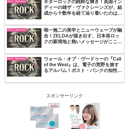
ギターロックの純粋な輝き！英国イン
ーウェーブを余すことなく堪能できる
Rock／Alternative
ディーの雄ザ・ヴァクシーンズが、結
ベスト・コレクション
成から十数年を経て辿り着いたのは、
傷だらけの心を抱きしめたままステッ
プを踏ませてくれる、あまりにも潔
唯一無二の美学とニューウェーブが融
く、あまりにも美しいギターロックの
Rock／Alternative
合！ZELDAが描き出す、日本発ロッ
極致『Pick-Up Full Of Pink
クの新境地と熱いメッセージがここに
Carnations』
詰まった『C-ROCK WORK』
ウォール・オブ・ヴードゥーの『Call
Rock／Alternative
of the West』は、電子の荒野を旅す
るアルバム！ポスト・パンクの知性と
ニューウェイヴの異化が絶妙に溶け合
い、サイケでもシリアスでもない、不
思議な浮遊感を漂わせる
スポンサーリンク