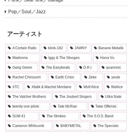
Pop／Soul／Jazz
アーティスト
A Certain Ratio
blink-182
JAWNY
Banane Metalik
Madonna
Iggy & The Stooges
Hana Vu
Gang Green
The Easybeats
D.R.I.
quannnic
Rachel Chinouriri
Earth Crisis
Zeke
yeule
XTC
Xtatik & Machel Montano
Wolf Alice
Wallice
The Vatcher Brothers
The Joubert Singers
Ultra Nate
twenty one pilots
Tate McRae
Take Offense
SUM 41
The Strokes
The S.O.S. Band
Cameron Whitcomb
BABYMETAL
The Specials