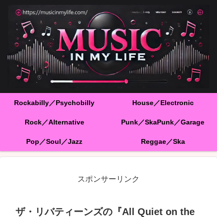
Rockabilly／Psychobilly
House／Electronic
Rock／Alternative
Punk／SkaPunk／Garage
Pop／Soul／Jazz
Reggae／Ska
スポンサーリンク
ザ・リバティーンズの『All Quiet on the