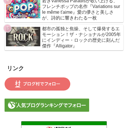
若きVanessa Paradisが歌い上げる、
である
フレンチポップの名作『Variations sur
le même t'aime』愛の儚さと美しさ
が、詩的に響きわたる一枚
都市の孤独と焦燥、そして爆発するエ
モーション！ザ・ナショナルが2005年
にインディー・ロックの歴史に刻んだ
傑作『Alligator』
リンク