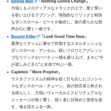
Beenie Man
「
Nothing Gonna Change
」
力強くもメロディアスなトラックの上で、愛と誓い
を歌い上げるラブソング。情熱的なリリックと軽快
なダンスホール・ビートが融合し、彼の柔らかな歌
声が心に響く一曲です。
Bounty Killer
「
Look Good Time Now
」
重厚なリディムに乗せて炸裂するエネルギッシュな
ダンスホール・アンセム。鋭いフロウとアグレッシ
ブなリリックがパーティー感を盛り上げ、まさに“今
が楽しみどきだ”と全身で叫ぶ一曲。
Capleton「
More Prophet
」
ラスタファリズムの精神を鋭く打ち出したコンシャ
スなダンスホール・チューン。炎の預言者と称され
る彼らしく、力強いヴォーカルとスピリチュアルな
メッセージが熱く響く。聴く者に目覚めと覚悟を促
す、魂を揺さぶる一曲。