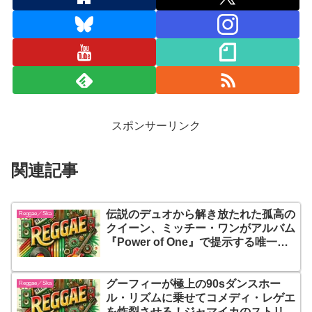
スポンサーリンク
関連記事
伝説のデュオから解き放たれた孤高の
Reggae／Ska
クイーン、ミッチー・ワンがアルバム
『Power of One』で提示する唯一無
二の音世界！ジャマイカの熱い血流と
ロンドンの洗練されたアーバン・ソウ
グーフィーが極上の90sダンスホー
ルが火花を散らし、どこまでも自由な
Reggae／Ska
ル・リズムに乗せてコメディ・レゲエ
『個の力』が全編に宿った、至高のマ
を炸裂させる！ジャマイカのストリー
スターピースがここに誕生した