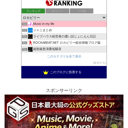
ランキング
ポイント
ブロ画
Music in my life
1位
ジャニまとめ
2位
ライブハウス経営者の濃い話じょにえん日記
3位
ROCKABEAT.NET ロカビリー総合情報ブログ版
4位
超怒級怒濤重低騒音
5位
このカテゴリを全て表示
参加する
このブログに投票する
スポンサーリンク