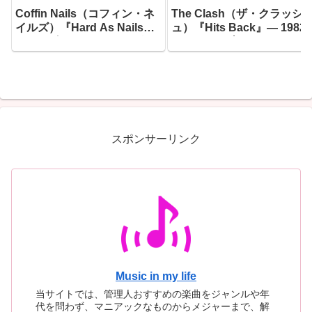
Coffin Nails（コフィン・ネ
The Clash（ザ・クラッシ
イルズ）『Hard As Nails』
ュ）『Hits Back』― 1982
― 1985年にリーディングで
7月10日、ブリクストン・
産声を上げたサイコビリーの
ェアディールのステージに
猛者たちが、20年目にして辿
ったジョー・ストラマーが
り着いた最もダーク、最もフ
き上げたセットリストが、3
ァスト、そして最もユーモラ
年の時を超えて蘇った
スな一枚
スポンサーリンク
Music in my life
当サイトでは、管理人おすすめの楽曲をジャンルや年
代を問わず、マニアックなものからメジャーまで、解