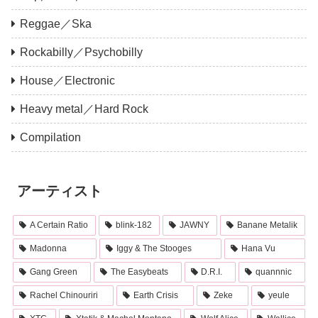
Reggae／Ska
Rockabilly／Psychobilly
House／Electronic
Heavy metal／Hard Rock
Compilation
アーティスト
A Certain Ratio
blink-182
JAWNY
Banane Metalik
Madonna
Iggy & The Stooges
Hana Vu
Gang Green
The Easybeats
D.R.I.
quannnic
Rachel Chinouriri
Earth Crisis
Zeke
yeule