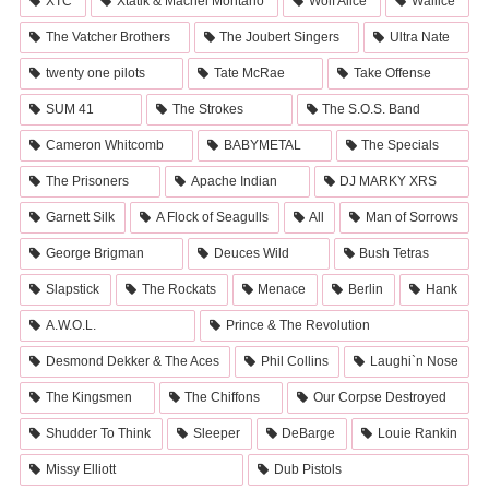
XTC
Xtatik & Machel Montano
Wolf Alice
Wallice
The Vatcher Brothers
The Joubert Singers
Ultra Nate
twenty one pilots
Tate McRae
Take Offense
SUM 41
The Strokes
The S.O.S. Band
Cameron Whitcomb
BABYMETAL
The Specials
The Prisoners
Apache Indian
DJ MARKY XRS
Garnett Silk
A Flock of Seagulls
All
Man of Sorrows
George Brigman
Deuces Wild
Bush Tetras
Slapstick
The Rockats
Menace
Berlin
Hank
A.W.O.L.
Prince & The Revolution
Desmond Dekker & The Aces
Phil Collins
Laughi`n Nose
The Kingsmen
The Chiffons
Our Corpse Destroyed
Shudder To Think
Sleeper
DeBarge
Louie Rankin
Missy Elliott
Dub Pistols