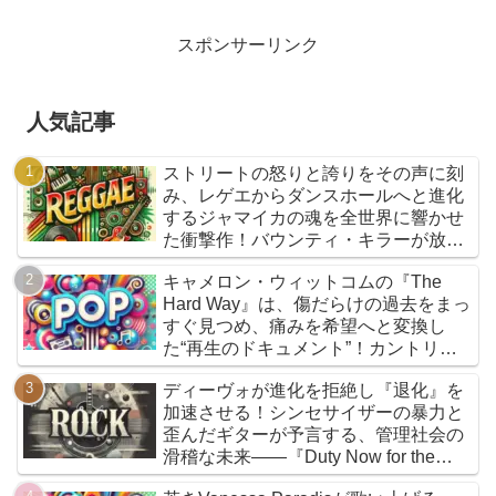
スポンサーリンク
人気記事
ストリートの怒りと誇りをその声に刻
み、レゲエからダンスホールへと進化
するジャマイカの魂を全世界に響かせ
た衝撃作！バウンティ・キラーが放つ
『Bounty Killer』は、貧者の代弁者と
キャメロン・ウィットコムの『The
しての信念と、爆音でしか語れないリ
Hard Way』は、傷だらけの過去をまっ
アルな真実を詰め込んだ決定的アルバ
すぐ見つめ、痛みを希望へと変換し
ムだ
た“再生のドキュメント”！カントリー
とフォークを軸に、荒削りな衝動と繊
ディーヴォが進化を拒絶し『退化』を
細な感情が交差するサウンドは、人生
加速させる！シンセサイザーの暴力と
の遠回りさえも価値ある物語へと昇華
歪んだギターが予言する、管理社会の
していく
滑稽な未来――『Duty Now for the
Future』こそがニューウェイヴの真実