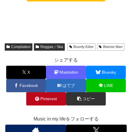
Compilation
Reggae／Ska
Bounty Killer
Beenie Man
シェアする
X
Mastodon
Bluesky
Facebook
はてブ
LINE
Pinterest
コピー
Music in my lifeをフォローする