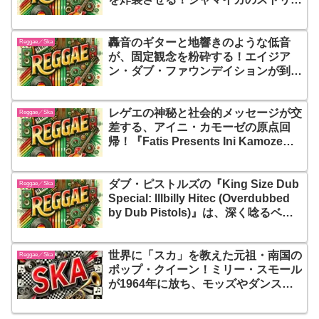
トの日常を最高にハッピーなビートで
笑い飛ばす不滅のダンスホール聖典
轟音のギターと地響きのような低音
『I Don’t Give a Damn』
Reggae／Ska
が、固定観念を粉砕する！エイジア
ン・ダブ・ファウンデイションが到達
した究極の多文化ミクスチャー
『Community Music』！これは単な
レゲエの神秘と社会的メッセージが交
る音楽ではない、境界線を越えて響き
Reggae／Ska
差する、アイニ・カモーゼの原点回
渡る抵抗と連帯の咆哮だ
帰！『Fatis Presents Ini Kamoze』
は、スピリチュアルな波動と鋭いリリ
ックで、ルーツ・レゲエの本質を鮮や
ダブ・ピストルズの『King Size Dub
かに映し出す
Reggae／Ska
Special: Illbilly Hitec (Overdubbed
by Dub Pistols)』は、深く唸るベー
スと煙るリズムが、過去と現在を結ぶ
音の航海へと誘う！これは、国境もジ
世界に「スカ」を教えた元祖・南国の
ャンルも越えた“グローバル・グルー
Reggae／Ska
ポップ・クイーン！ミリー・スモール
ヴ”の最前線だ
が1964年に放ち、モッズやダンスフ
ロアを狂熱させた不滅のゴールド・デ
ィスク『More Millie, My Boy