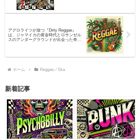
越えて鳴り続ける！熱く、優しく、そし
て踊らせる──スカという文化の深みと魅
力を凝縮した歴史的コンピレーションが
ここに
アグロライツが放つ『Dirty Reggae』
は、ジャマイカの黄金時代とロサンゼル
スのアンダーグラウンドが出会った奇跡
のグルーヴ！古き良きレゲエとソウルフ
ルなロックスピリットが融合し、心と体
を同時に揺さぶる真のヴィンテージ・サ
ウンドがここに
ホーム
Reggae／Ska
新着記事