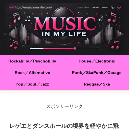
Rockabilly／Psychobilly
House／Electronic
Rock／Alternative
Punk／SkaPunk／Garage
Pop／Soul／Jazz
Reggae／Ska
スポンサーリンク
レゲエとダンスホールの境界を軽やかに飛