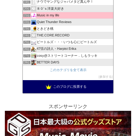
ナウでヤングなジャパメタど真ん中！
19位
８０’ｓ洋楽大好き
20位
Music in my life
21位
Quiet Thunder Reviews
22位
ときどき桃
23位
THE.CORE.RECORD
24位
ビートルズ・・・いつも心にビートルズ
25位
47弦の詩人・Harpist Erika
26位
cosy@ストリートコーナー．しもラッキ
27位
BETTER DAYS
28位
このカテゴリを全て表示
参加する
このブログに投票する
スポンサーリンク