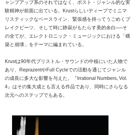
ャンプアップ系のそれではなく、ポスト・ジャンル的な実
験精神が前面に出ている。Krustらしいディープでミニマ
リスティックなベースライン、緊張感を持ってうごめくブ
レイクビーツ、そして時に静寂がもたらす美的余白──そ
の全てが、エレクトロニック・ミュージックにおける「構
築と崩壊」をテーマに編まれている。
Krustは90年代ブリストル・サウンドの中核にいた人物で
あり、ReprazentやFull Cycleでの活動を通じてジャンル
の成長に多大な影響を与えた。『Irrational Numbers, Vol.
4』はその集大成とも言える作品であり、同時にさらなる
次元へのステップでもある。