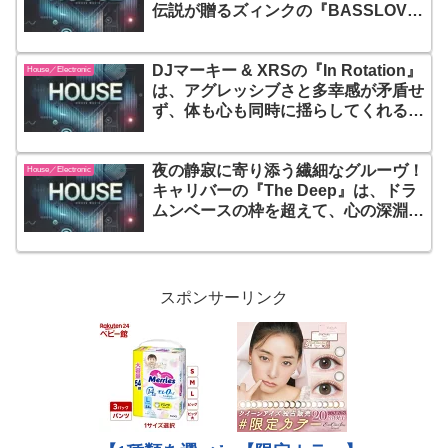
伝説が贈るズィンクの『BASSLOVE
– MORE BASS🔉MORE LOVE♥️』
は、ジャンルの垣根を超えた“ベース
DJマーキー & XRSの『In Rotation』
愛”のフルコース
House／Electronic
は、アグレッシブさと多幸感が矛盾せ
ず、体も心も同時に揺らしてくれる！
ときに美しく、ときにスムースに、そ
して常にグルーヴィ。D’n’Bが持つ未
夜の静寂に寄り添う繊細なグルーヴ！
来性とポップネスの黄金比を刻み込ん
House／Electronic
キャリバーの『The Deep』は、ドラ
だ、永遠に“回り続ける”ダンスミュー
ムンベースの枠を超えて、心の深淵に
ジックの心臓部
静かに染み渡るサウンドスケープを描
き出す！
スポンサーリンク