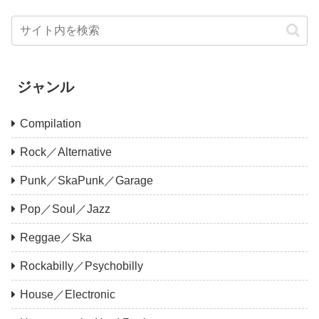
ジャンル
Compilation
Rock／Alternative
Punk／SkaPunk／Garage
Pop／Soul／Jazz
Reggae／Ska
Rockabilly／Psychobilly
House／Electronic