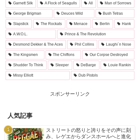
Garnett Silk
A Flock of Seagulls
All
Man of Sorrows
George Brigman
Deuces Wild
Bush Tetras
Slapstick
The Rockats
Menace
Berlin
Hank
A.W.O.L.
Prince & The Revolution
Desmond Dekker & The Aces
Phil Collins
Laughi`n Nose
The Kingsmen
The Chiffons
Our Corpse Destroyed
Shudder To Think
Sleeper
DeBarge
Louie Rankin
Missy Elliott
Dub Pistols
スポンサーリンク
人気記事
ストリートの怒りと誇りをその声に刻
み、レゲエからダンスホールへと進化