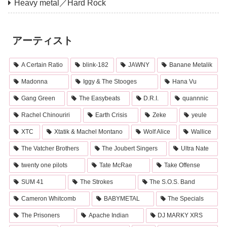
Heavy metal／Hard Rock
アーティスト
A Certain Ratio
blink-182
JAWNY
Banane Metalik
Madonna
Iggy & The Stooges
Hana Vu
Gang Green
The Easybeats
D.R.I.
quannnic
Rachel Chinouriri
Earth Crisis
Zeke
yeule
XTC
Xtatik & Machel Montano
Wolf Alice
Wallice
The Vatcher Brothers
The Joubert Singers
Ultra Nate
twenty one pilots
Tate McRae
Take Offense
SUM 41
The Strokes
The S.O.S. Band
Cameron Whitcomb
BABYMETAL
The Specials
The Prisoners
Apache Indian
DJ MARKY XRS