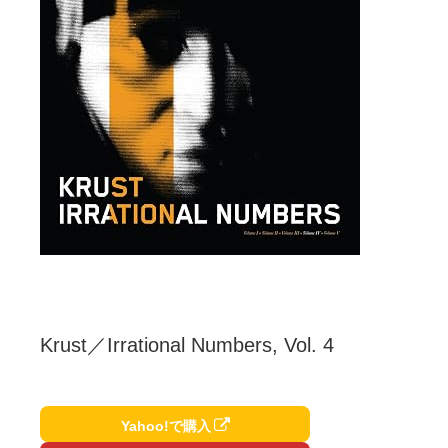
Krust／Irrational Numbers, Vol. 4
Yahoo!で購入