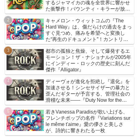
するジャマイカの魂を全世界に響かせ
た衝撃作！バウンティ・キラーが放つ
『Bounty Killer』は、貧者の代弁者と
キャメロン・ウィットコムの『The
しての信念と、爆音でしか語れないリ
Hard Way』は、傷だらけの過去をまっ
アルな真実を詰め込んだ決定的アルバ
すぐ見つめ、痛みを希望へと変換し
ムだ
た“再生のドキュメント”！カントリー
とフォークを軸に、荒削りな衝動と繊
都市の孤独と焦燥、そして爆発するエ
細な感情が交差するサウンドは、人生
モーション！ザ・ナショナルが2005年
の遠回りさえも価値ある物語へと昇華
にインディー・ロックの歴史に刻んだ
していく
傑作『Alligator』
ディーヴォが進化を拒絶し『退化』を
加速させる！シンセサイザーの暴力と
歪んだギターが予言する、管理社会の
滑稽な未来――『Duty Now for the
Future』こそがニューウェイヴの真実
若きVanessa Paradisが歌い上げる、
である
フレンチポップの名作『Variations sur
le même t'aime』愛の儚さと美しさ
が、詩的に響きわたる一枚