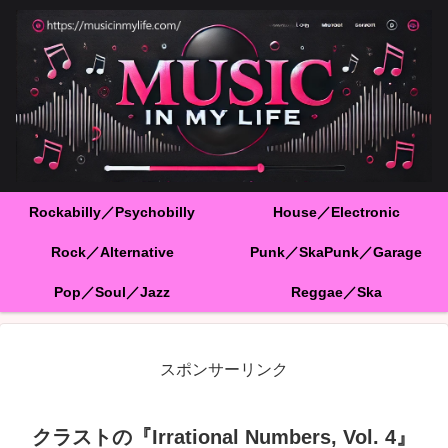
Rockabilly／Psychobilly
House／Electronic
Rock／Alternative
Punk／SkaPunk／Garage
Pop／Soul／Jazz
Reggae／Ska
スポンサーリンク
クラストの『Irrational Numbers, Vol. 4』