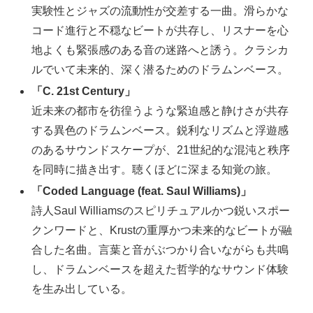
実験性とジャズの流動性が交差する一曲。滑らかな
コード進行と不穏なビートが共存し、リスナーを心
地よくも緊張感のある音の迷路へと誘う。クラシカ
ルでいて未来的、深く潜るためのドラムンベース。
「C. 21st Century」
近未来の都市を彷徨うような緊迫感と静けさが共存
する異色のドラムンベース。鋭利なリズムと浮遊感
のあるサウンドスケープが、21世紀的な混沌と秩序
を同時に描き出す。聴くほどに深まる知覚の旅。
「Coded Language (feat. Saul Williams)」
詩人Saul Williamsのスピリチュアルかつ鋭いスポー
クンワードと、Krustの重厚かつ未来的なビートが融
合した名曲。言葉と音がぶつかり合いながらも共鳴
し、ドラムンベースを超えた哲学的なサウンド体験
を生み出している。