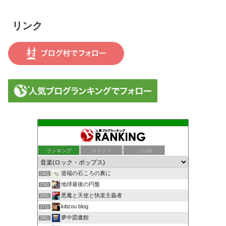
リンク
ランキング
ポイント
ブロ画
道端の石ころの裏に
14位
地球最後の円盤
15位
悪魔と天使と快楽主義者
16位
kitizou blog
17位
夢中図書館
18位