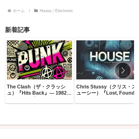
ホーム
House／Electronic
新着記事
The Clash（ザ・クラッシ
Chris Stussy（クリス・ス
ュ）『Hits Back』― 1982年
ューシー）『Lost, Found 
7月10日、ブリクストン・フ
Forgotten…』― アムステ
ェアディールのステージに立
ダムのアンダーグラウンド
ったジョー・ストラマーが書
根城に育ったオランダのグ
き上げたセットリストが、30
ーヴ職人が、10年間の音楽
年の時を超えて蘇った
旅路に散らばった「未完の
イデア」を拾い集め、つい
一枚のアルバムとして完成