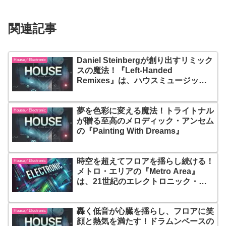
関連記事
Daniel Steinbergが創り出すリミック
House／Electronic
スの魔法！『Left-Handed
Remixes』は、ハウスミュージック
の可能性を広げ、ジャンルを超えた音
のイノベーションがここに凝縮されて
夢を色彩に変える魔法！トライトナル
います
House／Electronic
が贈る至高のメロディック・アンセム
の『Painting With Dreams』
時空を超えてフロアを揺らし続ける！
House／Electronic
メトロ・エリアの『Metro Area』
は、21世紀のエレクトロニック・デ
ィスコの金字塔
轟く低音が心臓を揺らし、フロアに笑
House／Electronic
顔と熱気を満たす！ドラムンベースの