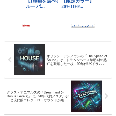
オリジン・アンノウンの『The Speed of
Sound』は、ドラムンベース黎明期の熱
狂を凝縮した一枚！90年代UKドラムンベ
ース・ジャングル革命の中心にあったこ
の名盤は、今もリスナーをフロアの渦へ
と引きずり込む
グラス・アニマルズの『Dreamland (+
Bonus Levels)』は、90年代的ノスタルジ
ーと現代的エレクトロ・サウンドが織り
なす、記憶と感情の迷宮を彷徨うサウン
ド・ジャーニー！ボーナストラックで深
みを増した、ドリームポップの決定盤