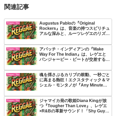
関連記事
Augustus Pabloの『Original
Reggae／Ska
Rockers』は、音楽の持つスピリチュ
アルな深みと、ルーツレゲエのリズム
に浸りたい人にとって必聴の一枚です
アパッチ・インディアンの『Make
Reggae／Ska
Way For The Indian』は、レゲエと
パンジャービー・ビートが交差する多
文化クロスオーバー・サウンドの先駆
点！異文化が混ざるのではなく、混ざ
魂を揺さぶるカリブの鼓動、一秒ごと
り合って生まれた『新しい音楽のアイ
Reggae／Ska
に高まる熱狂！エクスタティック＆マ
デンティティ』がここにある
シェル・モンタノが『Any Minute
Now』で放ったのは、国境もジャン
ルも超えて世界を躍らせる！この一撃
ジャマイカ発の歌姫Diana Kingが放
が、あなたの日常をカーニバルの最前
Reggae／Ska
つ『Tougher Than Love』、レゲエ
線へと変貌させるだろう
×R&Bの革新サウンド！「Shy Guy」