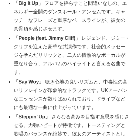
「Big It Up」
フロアを揺らすこと間違いなしの、エ
ネルギー全開のダンスホール・アンセムです。キャ
ッチーなフレーズと重厚なベースラインが、彼女の
真骨頂を感じさせます。
「People (feat. Jimmy Cliff)」
レジェンド、ジミー・
クリフを迎えた豪華な共演作です。社会的メッセー
ジを孕んだリリックと、二人の情熱的なボーカルが
重なり合う、アルバムのハイライトと言える名曲で
す。
「Say Woy」
聴き心地の良いリズムと、中毒性の高
いリフレインが印象的なトラックです。UKアーバン
なエッセンスが散りばめられており、ドライブなど
にも最適な一曲に仕上がっています。
「Steppin’ Up」
さらなる高みを目指す意思を感じさ
せる、力強いビートが特徴です。トースティングと
歌唱のバランスが絶妙で、彼女のアーティストとし