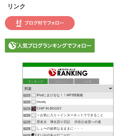
リンク
ランキング
ポイント
ブロ画
iPodにまけるな！！MP3情報板
71位
musiq
72位
CHIP IN BOGEY
73位
＝お気に入り＝インターネットでできること
74位
里友太 弾き語り日記 渋谷公会堂への道
75位
しょ〜の徒然なるままに・・・
76位
まいかのあーだこーだ
77位