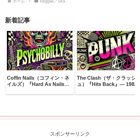
ホーム
Reggae／Ska
新着記事
Coffin Nails（コフィン・ネ
The Clash（ザ・クラッシ
イルズ）『Hard As Nails』
ュ）『Hits Back』― 1982
― 1985年にリーディングで
7月10日、ブリクストン・
産声を上げたサイコビリーの
ェアディールのステージに
猛者たちが、20年目にして辿
ったジョー・ストラマーが
り着いた最もダーク、最もフ
き上げたセットリストが、3
ァスト、そして最もユーモラ
年の時を超えて蘇った
スな一枚
スポンサーリンク