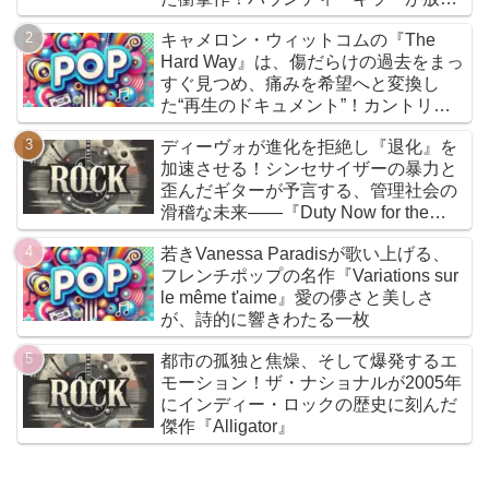
『Bounty Killer』は、貧者の代弁者と
キャメロン・ウィットコムの『The
しての信念と、爆音でしか語れないリ
Hard Way』は、傷だらけの過去をまっ
アルな真実を詰め込んだ決定的アルバ
すぐ見つめ、痛みを希望へと変換し
ムだ
た“再生のドキュメント”！カントリー
とフォークを軸に、荒削りな衝動と繊
ディーヴォが進化を拒絶し『退化』を
細な感情が交差するサウンドは、人生
加速させる！シンセサイザーの暴力と
の遠回りさえも価値ある物語へと昇華
歪んだギターが予言する、管理社会の
していく
滑稽な未来――『Duty Now for the
Future』こそがニューウェイヴの真実
若きVanessa Paradisが歌い上げる、
である
フレンチポップの名作『Variations sur
le même t'aime』愛の儚さと美しさ
が、詩的に響きわたる一枚
都市の孤独と焦燥、そして爆発するエ
モーション！ザ・ナショナルが2005年
にインディー・ロックの歴史に刻んだ
傑作『Alligator』