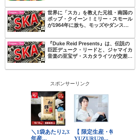
を筆頭に、情熱的な歌声とグルーヴが
炸裂する90年代ダンスホール・ポッ
世界に「スカ」を教えた元祖・南国の
プの名盤
Reggae／Ska
ポップ・クイーン！ミリー・スモール
が1964年に放ち、モッズやダンスフ
ロアを狂熱させた不滅のゴールド・デ
ィスク『More Millie, My Boy
『Duke Reid Presents』は、伝説の
Lollipop』
Reggae／Ska
巨匠デューク・リードと、ジャマイカ
音楽の至宝ザ・スカタライツが交差し
た奇跡の瞬間！心踊る洗練されたホー
ン・セクションが織りなす、これこそ
がスカの真髄であり、全音楽ファンが
帰るべき“黄金の聖典”
スポンサーリンク