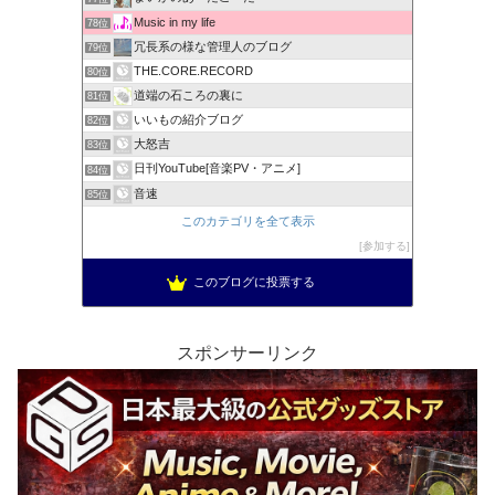
Music in my life
78位
冗長系の様な管理人のブログ
79位
THE.CORE.RECORD
80位
道端の石ころの裏に
81位
いいもの紹介ブログ
82位
大怒吉
83位
日刊YouTube[音楽PV・アニメ]
84位
音速
85位
このカテゴリを全て表示
参加する
このブログに投票する
スポンサーリンク