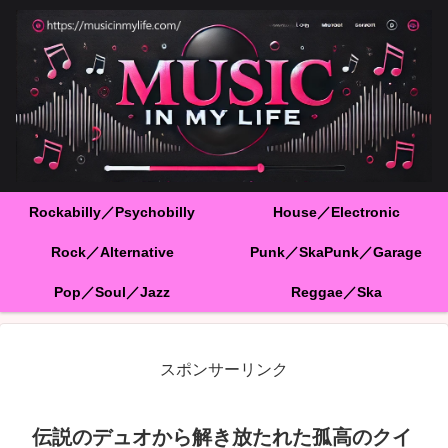
Rockabilly／Psychobilly
House／Electronic
Rock／Alternative
Punk／SkaPunk／Garage
Pop／Soul／Jazz
Reggae／Ska
スポンサーリンク
伝説のデュオから解き放たれた孤高のクイ