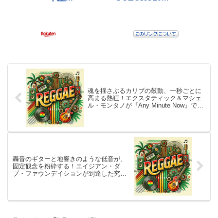
魂を揺さぶるカリブの鼓動、一秒ごとに
高まる熱狂！エクスタティック＆マシェ
ル・モンタノが『Any Minute Now』で放
ったのは、国境もジャンルも超えて世界
を躍らせる！この一撃が、あなたの日常
をカーニバルの最前線へと変貌させるだ
ろう
轟音のギターと地響きのような低音が、
固定観念を粉砕する！エイジアン・ダ
ブ・ファウンデイションが到達した究極
の多文化ミクスチャー『Community
Music』！これは単なる音楽ではない、
境界線を越えて響き渡る抵抗と連帯の咆
哮だ