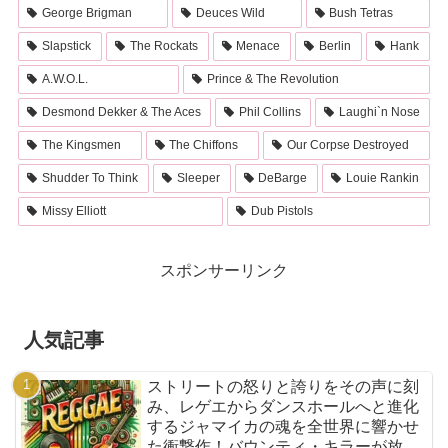
George Brigman
Deuces Wild
Bush Tetras
Slapstick
The Rockats
Menace
Berlin
Hank
A.W.O.L.
Prince & The Revolution
Desmond Dekker & The Aces
Phil Collins
Laughi`n Nose
The Kingsmen
The Chiffons
Our Corpse Destroyed
Shudder To Think
Sleeper
DeBarge
Louie Rankin
Missy Elliott
Dub Pistols
スポンサーリンク
人気記事
ストリートの怒りと誇りをその声に刻
み、レゲエからダンスホールへと進化
するジャマイカの魂を全世界に響かせ
た衝撃作！バウンティ・キラーが放つ