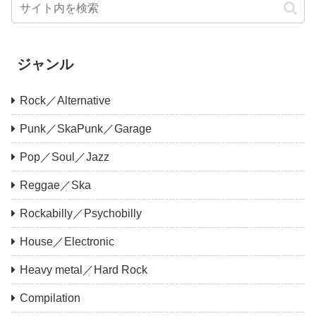
ジャンル
Rock／Alternative
Punk／SkaPunk／Garage
Pop／Soul／Jazz
Reggae／Ska
Rockabilly／Psychobilly
House／Electronic
Heavy metal／Hard Rock
Compilation