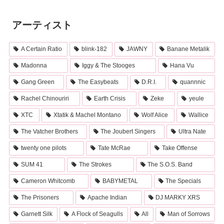
アーティスト
A Certain Ratio
blink-182
JAWNY
Banane Metalik
Madonna
Iggy & The Stooges
Hana Vu
Gang Green
The Easybeats
D.R.I.
quannnic
Rachel Chinouriri
Earth Crisis
Zeke
yeule
XTC
Xtatik & Machel Montano
Wolf Alice
Wallice
The Vatcher Brothers
The Joubert Singers
Ultra Nate
twenty one pilots
Tate McRae
Take Offense
SUM 41
The Strokes
The S.O.S. Band
Cameron Whitcomb
BABYMETAL
The Specials
The Prisoners
Apache Indian
DJ MARKY XRS
Garnett Silk
A Flock of Seagulls
All
Man of Sorrows